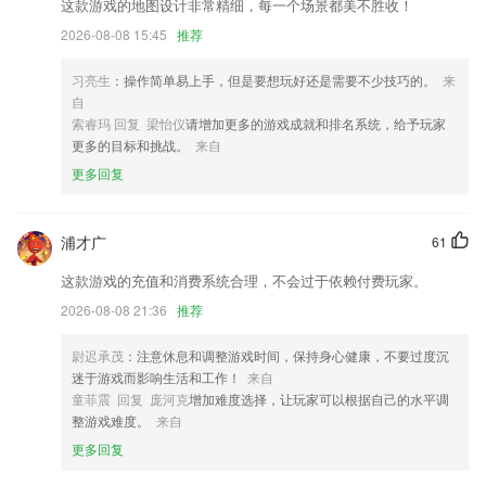
这款游戏的地图设计非常精细，每一个场景都美不胜收！
图片标注
2026-08-08 15:45
推荐
在隐私政策中增加收集设备安装软件包名权限和获取活动任务列表权限的
声明
习亮生
：操作简单易上手，但是要想玩好还是需要不少技巧的。
来
自
帖子回复支持消息通知，圈子互动更完善；
索睿玛 回复 梁怡仪
请增加更多的游戏成就和排名系统，给予玩家
开单成功页面添加分享，即时分享订单信息。
更多的目标和挑战。
来自
更多回复
支持查看已过期特权卡状态
联系我们
以上就是凤翔彩票首页的介绍，如果您喜欢这款软件，您可以到应用商店
浦才广
61
进行打分评论，说出您的使用经历，以帮助我们更好的对产品进行优化修
改。
这款游戏的充值和消费系统合理，不会过于依赖付费玩家。
2026-08-08 21:36
推荐
尉迟承茂
：注意休息和调整游戏时间，保持身心健康，不要过度沉
迷于游戏而影响生活和工作！
来自
童菲震 回复 庞河克
增加难度选择，让玩家可以根据自己的水平调
整游戏难度。
来自
更多回复