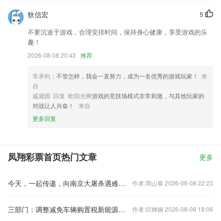
狄信宏
5
不要沉迷于游戏，合理安排时间，保持身心健康，享受游戏的乐
趣！
2026-08-08 20:42
推荐
常承钧
：不管怎样，我会一直努力，成为一名优秀的游戏玩家！
来
自
戚黛园 回复 欧阳光爽
游戏的竞技场模式非常刺激，与其他玩家的
对战让人兴奋！
来自
更多回复
凤翔彩票首页热门文章
更多
今天，一起传递，向南京大屠杀遇难同胞致哀！
作者:周山泰 2026-08-08 22:23
三部门：调整减免车辆购置税新能源汽车产品技术要求
作者:邱婵娴 2026-08-08 18:06