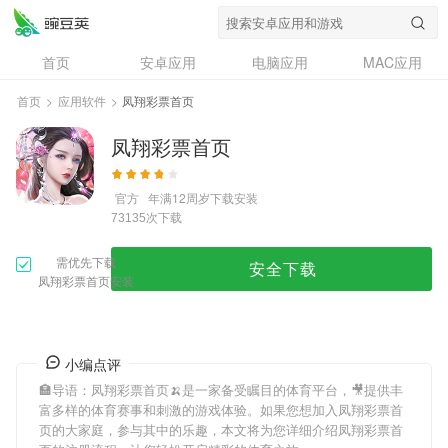
首页
安卓应用
电脑应用
MAC应用
资讯
专题
设计奖
创意应用
首页
>
应用软件
>
凤翔彩票首页
问答
凤翔彩票首页
官方
年满12周岁
下载安装
次下载
73135
需优先下载
安全下载
凤翔彩票首页安装
小编点评
🏣导语：
凤翔彩票首页
🍌是一家备受瞩目的体育平台，🎥提供丰
富多样的体育赛事和刺激的游戏体验。如果您想加入
凤翔彩票首
页
的大家庭，参与其中的乐趣，本文将为您详细介绍
凤翔彩票首