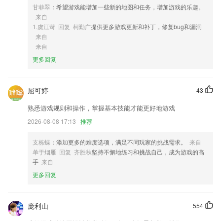
4,让推销变得易懂一些，数目另有对应数据，和好的性能举荐包你对劲；
甘菲翠
：希望游戏能增加一些新的地图和任务，增加游戏的乐趣。
5,没有什么特殊的要求，也没有什么特别的限制，只要你想学就能马上学
来自
会，都是非常有价值的知识
1.虞江苛 回复 柯勤广
提供更多游戏更新和补丁，修复bug和漏洞
来自
6,游戏内自动点击刷礼品、挂机操作打boss，无需手动操作
来自
凤翔彩票首页软件优势
更多回复
1.帮你秒懂重点，随堂翻译功能
2.通过笔记记录的方式，记录学习的重难点知识。
屈可婷
43
3.环境影响评价工程师考试题库app有
熟悉游戏规则和操作，掌握基本技能才能更好地游戏
4.丰厚的自然拼读练习
2026-08-08 17:13
推荐
5.高频考点＋高频易错，深入解析，助你牢记常考、易错点！
支栋蝶
：添加更多的难度选项，满足不同玩家的挑战需求。
来自
6.丰富的色彩冲击，一定能给孩子带来意想不到的练习效果，助力孩子的
单于烟雁 回复 齐胜秋
坚持不懈地练习和挑战自己，成为游戏的高
右脑开发，让孩子变得更加聪明，更加乐于学习，为孩子插上想象的翅
手
来自
膀，在湛蓝的天空翱翔！
更多回复
凤翔彩票首页更新了什么?
以上就是亚新登录入口的介绍，如果您喜欢这款软件，您可以到应用商店
庞利山
554
进行打分评论，说出您的使用经历，以帮助我们更好的对产品进行优化修
改。