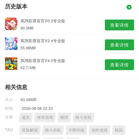
历史版本
凤翔彩票首页V0.3专业版
查看详情
90.3MB
凤翔彩票首页V2.4专业版
查看详情
55.98MB
凤翔彩票首页V4.0专业版
查看详情
62.71MB
相关信息
大小
63.59MB
时间
2026-08-08 22:23
分类
逃生
传奇游戏
模拟
格斗街机
TAG
冒险解谜
格斗街机
卡牌对战
动作游戏
模拟