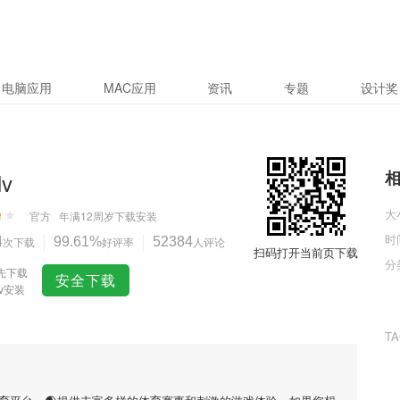
电脑应用
MAC应用
资讯
专题
设计奖
v
大
官方
年满12周岁
下载安装
时
4
次下载
99.61%
好评率
52384
人评论
扫码打开当前页下载
分
先下载
安全下载
v安装
T