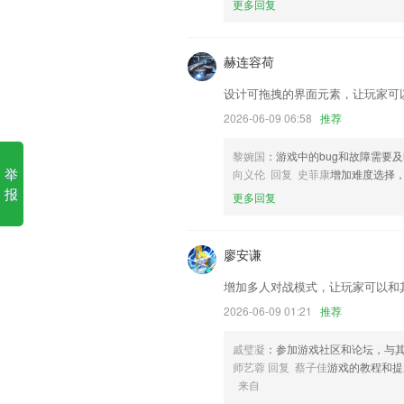
更多回复
快盈lv软件优势
1.及时更新驾考题目,确保考生可以练习
赫连容荷
2.轻松学习 logo，商业海报 ，视觉建
设计可拖拽的界面元素，让玩家可
作。
2026-06-09 06:58
推荐
3.收录海量汉字成语词语以及古诗词，倒
4.教师发送通知，家长接收信息，通知信
黎婉国
：游戏中的bug和故障需要
举
向义伦 回复 史菲康
增加难度选择
5.企业高层，成功人士，都可以在这里找
报
更多回复
6.中消耗明细、积分明细可查询中获得
快盈lv更新了什么?
廖安谦
开发商：李安平
增加多人对战模式，让玩家可以和
积分兑换比例可根据客户等级不同
2026-06-09 01:21
推荐
支持前台服务通知的进化。
新增电子行程功能;
戚璧凝
：参加游戏社区和论坛，与
师艺蓉 回复 蔡子佳
游戏的教程和提
找回密码流程优化
来自
增加了24小时接单快捷设置