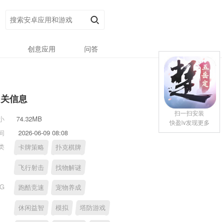
创意应用
问答
相关信息
扫一扫安装
小
74.32MB
快盈lv发现更多
间
2026-06-09 08:08
类
卡牌策略
扑克棋牌
飞行射击
找物解谜
AG
跑酷竞速
宠物养成
休闲益智
模拟
塔防游戏