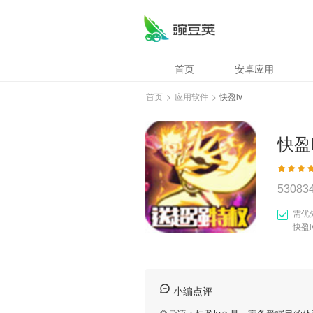
首页
安卓应用
首页
>
应用软件
>
快盈lv
快盈l
53083
需优
快盈l
小编点评