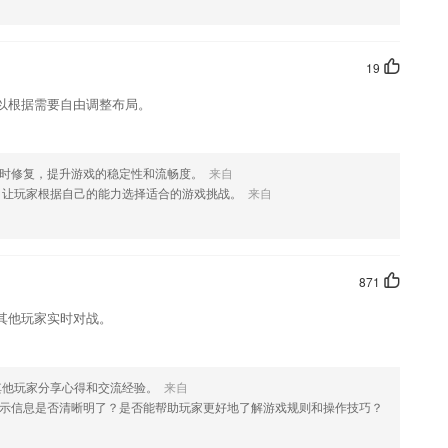
更多的试题内容
19
立，网页设计，公众号封面，简历，长图，邀请函，视频封面等.....图片制
以根据需要自由调整布局。
数日，日历应有尽有哦！
息独立出来。
及时修复，提升游戏的稳定性和流畅度。
来自
，让玩家根据自己的能力选择适合的游戏挑战。
来自
到需要的课程，提升自己的技能。
871
其他玩家实时对战。
其他玩家分享心得和交流经验。
来自
示信息是否清晰明了？是否能帮助玩家更好地了解游戏规则和操作技巧？