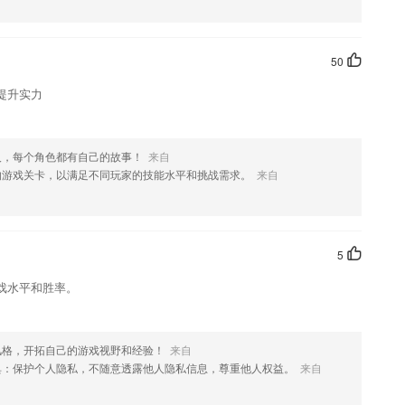
款软件，您可以到应用商店进行打分评论，说出您的使用经历，以帮助我
50
提升实力
人，每个角色都有自己的故事！
来自
的游戏关卡，以满足不同玩家的技能水平和挑战需求。
来自
5
戏水平和胜率。
风格，开拓自己的游戏视野和经验！
来自
典：保护个人隐私，不随意透露他人隐私信息，尊重他人权益。
来自