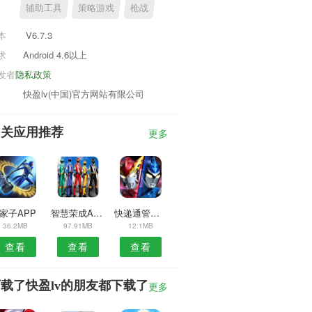
辅助工具
策略游戏
枪战
本
V6.7.3
求
Android 4.6以上
发者
隐私政策
快盈lv(中国)官方网站有限公司
相关应用推荐
更多
e家子APP
智慧荣成APP
快递通管理安卓版
36.2MB
97.91MB
12.1MB
查看
查看
查看
载了快盈lv的朋友都下载了
更多