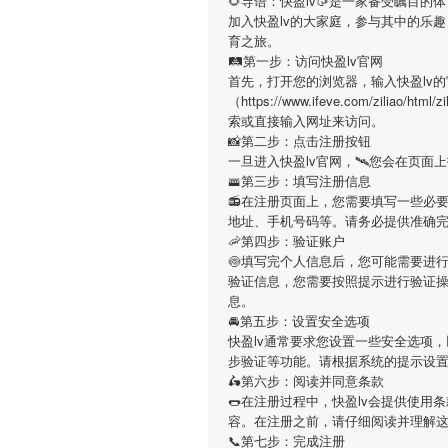
🌻导语：
快盈lv
🥠是一家备受瞩目的
加入
快盈lv
的大家庭，参与其中的乐趣
育之旅。
🛤第一步：访问快盈lv官网
首先，打开您的浏览器，输入
快盈lv
的
（https://www.ifeve.com/ziliao/
索或直接输入网址来访问。
📸第二步：点击注册按钮
一旦进入
快盈lv
官网，🛰您会在页面
🚟第三步：填写注册信息
📻在注册页面上，您需要填写一些必
地址、手机号码等。请务必提供准确
🦐第四步：验证账户
🍥填写完个人信息后，您可能需要进
验证信息，您需要按照提示进行验证
息。
🚘第五步：设置安全选项
快盈lv
通常要求您设置一些安全选项，
步验证等功能。请根据系统的提示设
🛵第六步：阅读并同意条款
🌭在注册过程中，
快盈lv
会提供使用条
容。在注册之前，请仔细阅读并理解
📞第七步：完成注册