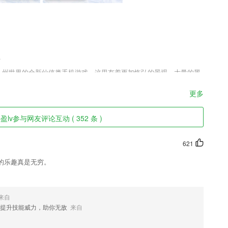
.
有九州世界的全新仙侠类手机游戏，这里有着更加恢弘的景观，大量的黑
天盛景。大量的剧情围绕着主角展开，各型各色的角色将会出现，他们
的共性。
更多
lv参与网友评论互动 ( 352 条 )
书荒不再难。
圈、QQ好友、腾讯微博等各大社交平台，均可轻松一键分享，让你引领
621
的乐趣真是无穷。
不同的功能服务也会更省心。
型还可以搜索详细的解析部分。
编码能力
来自
提升技能威力，助你无敌
来自
是相辅相成、利益攸关的。招商快车平台对于企业与渠道的价值，其实很