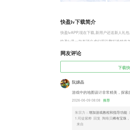
快盈lv下载简介
快盈lv
APP,现在下载,新用户还送新人礼包
快盈lv是一款有顶尖虚幻四引擎打造独
科技将会使得场景更加真实，带你欣赏九
的背景和故事各不相同，但也会有着一定
网友评论
快盈lv软件特色
下载快盈
1,分类榜单，你爱看的，这里都有，告别
2,一键分享：qq空间、微信好友、朋友
阮娣晶
朋友们中的新潮流。
游戏中的地图设计非常精美，探索
3,超全的功能及时的知晓，随时在线知晓
2026-06-09 08:08
推荐
4,专项练习的过程中，针对各种不同的题
5,操作简单，可以随时随地的锻炼自己的
朱宗力
：增加游戏教程和指导功能
1.司徒紫桦 回复 陶唯贝
稀有宝珠，
6,企业与渠道之间的运营关系很多时候
来自
难分割来看。