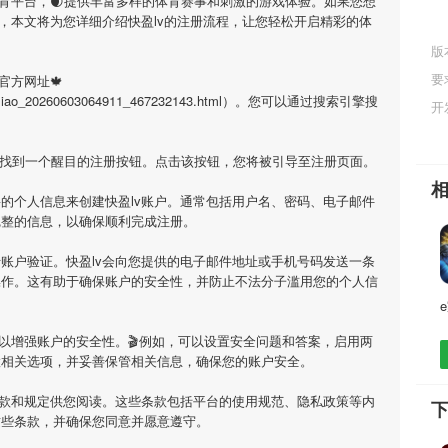
体育平台，🌒提供丰富多样的体育赛事和刺激的游戏体验。如果您想
，本文将为您详细介绍
快盈lv
的注册流程，让您轻松开启精彩的体
版
要
官方网址🍁
html/ziliao_20260603064911_467232143.html）。您可以通过搜索引擎搜
开
上找到一个醒目的注册按钮。点击该按钮，您将被引导至注册页面。
要的个人信息来创建
快盈lv
账户。通常包括用户名、密码、电子邮件
完整的信息，以确保顺利完成注册。
行账户验证。
快盈lv
会向您提供的电子邮件地址或手机号码发送一条
操作。这有助于确保账户的安全性，并防止不法分子滥用您的个人信
以增强账户的安全性。🎬例如，可以设置安全问题和答案，启用两
置相关选项，并妥善保管相关信息，确保您的账户安全。
款和规定供您阅读。这些条款包括平台的使用规范、隐私政策等内
下
这些条款，并确保您同意并愿意遵守。