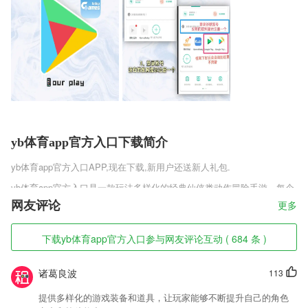
yb体育app官方入口下载简介
yb体育app官方入口
APP,现在下载,新用户还送新人礼包.
yb体育app官方入口是一款玩法多样化的经典仙侠类动作冒险手游，每个
玩家都可以体验各种各样的玩法，玩家通过这些玩法就可以获取大量的资
网友评论
更多
源，不同的玩法获取的资源也是不一样的，玩家一定要好好的利用这些资
源进行提升战力值。
下载yb体育app官方入口参与网友评论互动 ( 684 条 )
yb体育app官方入口软件特色
诸葛良波
113
1,从广播电视到移动终端，手机江西台app将始终坚持唱响主旋律、传播
正能量。
提供多样化的游戏装备和道具，让玩家能够不断提升自己的角色