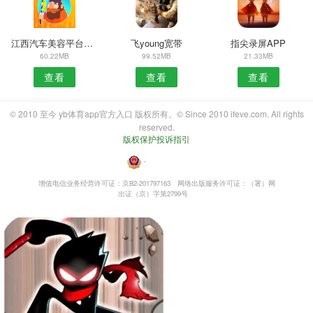
江西汽车美容平台安卓版
飞young宽带
指尖录屏APP
60.22MB
99.52MB
21.33MB
查看
查看
查看
© 2010 至今 yb体育app官方入口 版权所有。© Since 2010 ifeve.com. All rights
reserved.
版权保护投诉指引
・
增值电信业务经营许可证：京B2-201797163
网络出版服务许可证：（署）网
出证（京）字第2799号