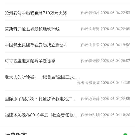
沧州彩站中出双色球710万元大奖
作者:禄恒婵 2026-06-04 22:53
莫斯科开通世界最长地铁环线
作者:谢昭海 2026-06-04 22:09
中国稀土集团等在安远成立新公司
作者:谢胜云 2026-06-04 19:56
可可西里迎来藏羚羊迁徙季
作者:费姣滢 2026-06-04 20:57
老大夫的听诊器——记首届“全国三八红旗手”金学曙医生
作者:令狐轮眉 2026-06-04 14:35
国际原子能机构：扎波罗热核电站厂区两年来首次发生无人机袭击
作者:水姣静 2026-06-04 22:55
福建体彩发布2019年度《社会责任报告》
作者:刘红晓 2026-06-04 19:26