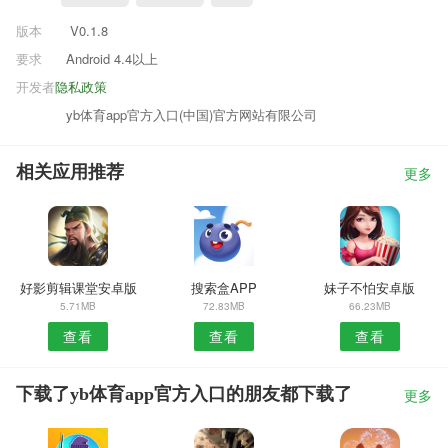
版本
V0.1.8
要求
Android 4.4以上
开发者
隐私政策
yb体育app官方入口(中国)官方网站有限公司
相关应用推荐
更多
好影剪辑课堂安卓版
搜索盒APP
妹子不怕安卓版
5.71MB
72.83MB
66.23MB
查看
查看
查看
下载了yb体育app官方入口的朋友都下载了
更多