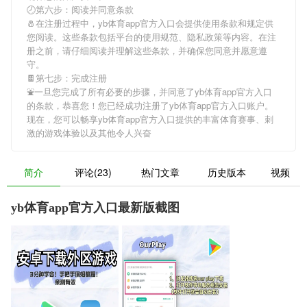
🕗第六步：阅读并同意条款
🧂在注册过程中，
yb体育app官方入口
会提供使用条款和规定供
您阅读。这些条款包括平台的使用规范、隐私政策等内容。在注
册之前，请仔细阅读并理解这些条款，并确保您同意并愿意遵
守。
🍫第七步：完成注册
⛲一旦您完成了所有必要的步骤，并同意了
yb体育app官方入口
的条款，恭喜您！您已经成功注册了yb体育app官方入口账户。
现在，您可以畅享
yb体育app官方入口
提供的丰富体育赛事、刺
激的游戏体验以及其他令人兴奋
简介
评论(23)
热门文章
历史版本
视频
yb体育app官方入口最新版截图