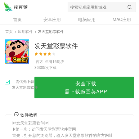
发天堂彩票软件
首页
安卓应用
电脑应用
MAC应用
资讯
专题
设计奖
创意应用
首页
>
应用软件
>
发天堂彩票软件
问答
发天堂彩票软件
官方
年满16周岁
次下载
36305
需优先下载
安全下载
发天堂彩票软件
需下载豌豆荚APP
软件教程
🆙发天堂彩票软件🆙
❥第一步：访问发天堂彩票软件官网
首先，打开您的浏览器，输入发天堂彩票软件的官方网址