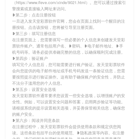
（https://www.ifeve.com/xinde/9021.html）。您可以通过搜索引
擎搜索或直接输入网址来访问。
❥第二步：点击注册按钮
一旦进入发天堂彩票软件官网，您会在页面上找到一个醒目的注
册按钮。点击该按钮，您将被引导至注册页面。
❥第三步：填写注册信息
在注册页面上，您需要填写一些必要的个人信息来创建发天堂彩
票软件账户。通常包括用户名、❥密码、❥电子邮件地址、❥手
机号码等。请务必提供准确完整的信息，以确保顺利完成注册。
❥第四步：验证账户
填写完个人信息后，您可能需要进行账户验证。发天堂彩票软件
会向您提供的电子邮件地址或手机号码发送一条验证信息，您需
要按照提示进行验证操作。这有助于确保账户的安全性，并防止
不法分子滥用您的个人信息。
❥第五步：设置安全选项
发天堂彩票软件通常要求您设置一些安全选项，以增强账户的安
全性。例如，可以设置安全问题和答案，启用两步验证等功能。
请根据系统的提示设置相关选项，并妥善保管相关信息，确保您
的账户安全。
❥第六步：阅读并同意条款
在注册过程中，发天堂彩票软件会提供使用条款和规定供您阅
读。这些条款包括平台的使用规范、❥隐私政策等内容。在注册
之前，请仔细阅读并理解这些条款，并确保您同意并愿意遵守。