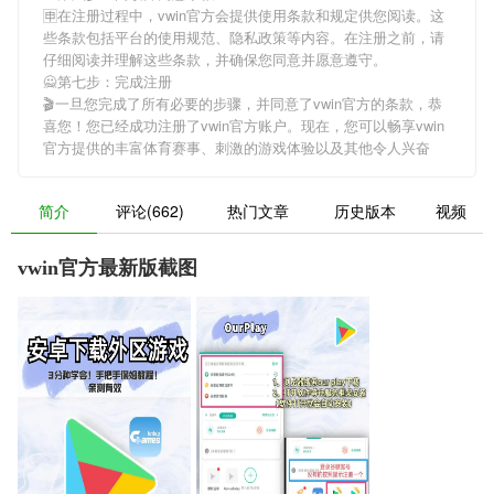
🈸在注册过程中，
vwin官方
会提供使用条款和规定供您阅读。这
些条款包括平台的使用规范、隐私政策等内容。在注册之前，请
仔细阅读并理解这些条款，并确保您同意并愿意遵守。
🙅第七步：完成注册
🎬一旦您完成了所有必要的步骤，并同意了
vwin官方
的条款，恭
喜您！您已经成功注册了vwin官方账户。现在，您可以畅享
vwin
官方
提供的丰富体育赛事、刺激的游戏体验以及其他令人兴奋
简介
评论(662)
热门文章
历史版本
视频
vwin官方最新版截图