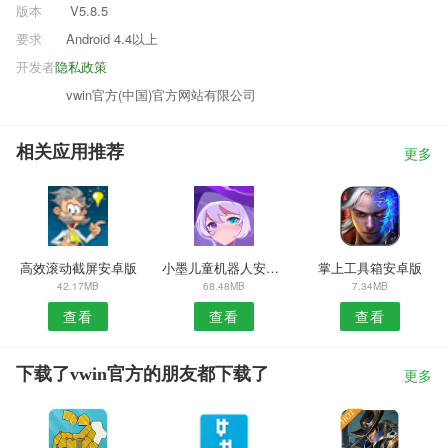
版本
V5.8.5
要求
Android 4.4以上
开发者
隐私政策
vwin官方(中国)官方网站有限公司
相关应用推荐
更多
高效滚动截屏安卓版
小墨儿童机器人安卓版
掌上工具箱安卓版
42.17MB
68.48MB
7.34MB
查看
查看
查看
下载了vwin官方的朋友都下载了
更多