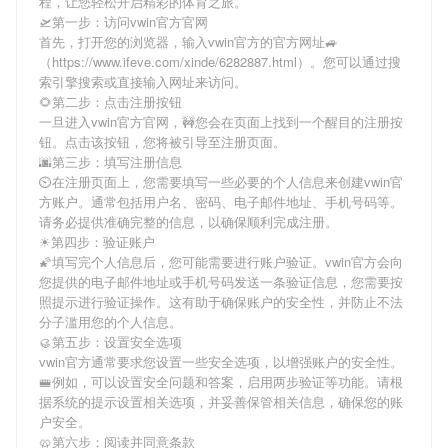
程，让您轻松开启精彩的体育之旅。
🛫第一步：访问vwin官方官网
首先，打开您的浏览器，输入
vwin官方
的官方网址🚙
（https://www.ifeve.com/xinde/6282887.html）。您可以通过搜
索引擎搜索或直接输入网址来访问。
🌻第二步：点击注册按钮
一旦进入
vwin官方
官网，🚧您会在页面上找到一个醒目的注册按
钮。点击该按钮，您将被引导至注册页面。
🌆第三步：填写注册信息
⏲在注册页面上，您需要填写一些必要的个人信息来创建
vwin官
方
账户。通常包括用户名、密码、电子邮件地址、手机号码等。
请务必提供准确完整的信息，以确保顺利完成注册。
☀第四步：验证账户
🌠填写完个人信息后，您可能需要进行账户验证。
vwin官方
会向
您提供的电子邮件地址或手机号码发送一条验证信息，您需要按
照提示进行验证操作。这有助于确保账户的安全性，并防止不法
分子滥用您的个人信息。
🥮第五步：设置安全选项
vwin官方
通常要求您设置一些安全选项，以增强账户的安全性。
🚝例如，可以设置安全问题和答案，启用两步验证等功能。请根
据系统的提示设置相关选项，并妥善保管相关信息，确保您的账
户安全。
🥨第六步：阅读并同意条款