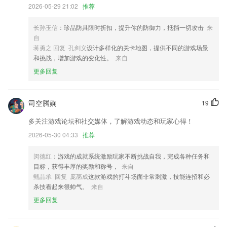
2026-05-29 21:02
推荐
凤彩彩票平台更新了什么?
实名认证流程简化,认证更快更简单
长孙玉信
：珍品防具限时折扣，提升你的防御力，抵挡一切攻击
来
自
【新增】长按自动化更多按钮，可以直接编辑；
蒋勇之 回复 孔剑义
设计多样化的关卡地图，提供不同的游戏场景
可以现金打赏你喜欢的文章了
和挑战，增加游戏的变化性。
来自
更多回复
【新增】论坛主题帖新增打赏功能，不要吝啬，向优秀作者投喂香蕉吧！
新增音频处理小工具
司空腾娴
19
蜜尚物管系统全新升级，优化了线上流程界面及操作。
联系我们
多关注游戏论坛和社交媒体，了解游戏动态和玩家心得！
以上就是凤彩彩票平台的介绍，如果您喜欢这款软件，您可以到应用商店
2026-05-30 04:33
推荐
进行打分评论，说出您的使用经历，以帮助我们更好的对产品进行优化修
改。
闵德红
：游戏的成就系统激励玩家不断挑战自我，完成各种任务和
目标，获得丰厚的奖励和称号，
来自
甄晶承 回复 庞菡成
这款游戏的打斗场面非常刺激，技能连招和必
杀技看起来很帅气。
来自
更多回复