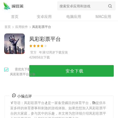
首页
安卓应用
电脑应用
MAC应用
资讯
专题
设计奖
创意应用
首页
>
应用软件
>
凤彩彩票平台
问答
凤彩彩票平台
官方
年满12周岁
下载安装
次下载
429858
需优先下载
安全下载
凤彩彩票平台安装
小编点评
🍹导语：
凤彩彩票平台
🏂是一家备受瞩目的体育平台，🎑提供丰
富多样的体育赛事和刺激的游戏体验。如果您想加入
凤彩彩票平
台
的大家庭，参与其中的乐趣，本文将为您详细介绍
凤彩彩票平