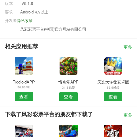
版本
V5.1.8
要求
Android 4.9以上
开发者
隐私政策
凤彩彩票平台(中国)官方网站有限公司
相关应用推荐
更多
TiddloidAPP
惜奇堂APP
天选大转盘安卓版
36.86MB
31.83MB
85.50MB
查看
查看
查看
下载了凤彩彩票平台的朋友都下载了
更多