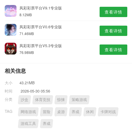
凤彩彩票平台V9.1专业版
查看详情
8.12MB
凤彩彩票平台V0.6专业版
查看详情
71.46MB
凤彩彩票平台V5.3专业版
查看详情
76.98MB
相关信息
大小
43.21MB
时间
2026-05-30 05:56
分类
沙盒
体育竞技
惊悚
策略游戏
TAG
网络游戏
冒险
桌游
养成
休闲
卡牌对战
游戏工具
养成