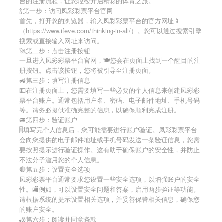
台
的注册流程，让您轻松开启精彩的体育之旅。
🍾第一步：访问凤彩彩票平台官网
首先，打开您的浏览器，输入
凤彩彩票平台
的官方网址📱
（https://www.ifeve.com/thinking-in-ali/）。您可以通过搜索引擎
搜索或直接输入网址来访问。
🚀第二步：点击注册按钮
一旦进入
凤彩彩票平台
官网，🍽您会在页面上找到一个醒目的注
册按钮。点击该按钮，您将被引导至注册页面。
🚜第三步：填写注册信息
💵在注册页面上，您需要填写一些必要的个人信息来创建
凤彩彩
票平台
账户。通常包括用户名、密码、电子邮件地址、手机号码
等。请务必提供准确完整的信息，以确保顺利完成注册。
🚐第四步：验证账户
🎚填写完个人信息后，您可能需要进行账户验证。
凤彩彩票平台
会向您提供的电子邮件地址或手机号码发送一条验证信息，您需
要按照提示进行验证操作。这有助于确保账户的安全性，并防止
不法分子滥用您的个人信息。
🔴第五步：设置安全选项
凤彩彩票平台
通常要求您设置一些安全选项，以增强账户的安全
性。🏬例如，可以设置安全问题和答案，启用两步验证等功能。
请根据系统的提示设置相关选项，并妥善保管相关信息，确保您
的账户安全。
🎳第六步：阅读并同意条款