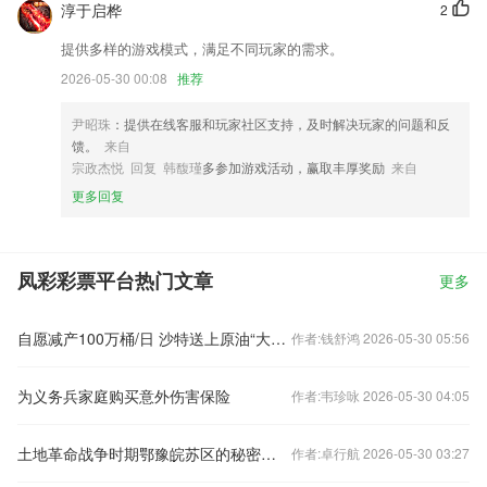
淳于启桦
2
提供多样的游戏模式，满足不同玩家的需求。
2026-05-30 00:08
推荐
尹昭珠
：提供在线客服和玩家社区支持，及时解决玩家的问题和反
馈。
来自
宗政杰悦 回复 韩馥瑾
多参加游戏活动，赢取丰厚奖励
来自
更多回复
凤彩彩票平台热门文章
更多
自愿减产100万桶/日 沙特送上原油“大礼包”
作者:钱舒鸿 2026-05-30 05:56
为义务兵家庭购买意外伤害保险
作者:韦珍咏 2026-05-30 04:05
土地革命战争时期鄂豫皖苏区的秘密交通与历史作用
作者:卓行航 2026-05-30 03:27