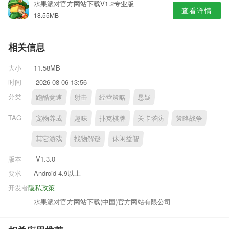
水果派对官方网站下载V1.2专业版
查看详情
18.55MB
相关信息
大小
11.58MB
时间
2026-08-06 13:56
分类
跑酷竞速
射击
经营策略
悬疑
TAG
宠物养成
趣味
扑克棋牌
关卡塔防
策略战争
其它游戏
找物解谜
休闲益智
版本
V1.3.0
要求
Android 4.9以上
开发者
隐私政策
水果派对官方网站下载(中国)官方网站有限公司