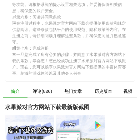
等功能。请根据系统的提示设置相关选项，并妥善保管相关信
息，确保您的账户安全。
👶第六步：阅读并同意条款
🆖在注册过程中，
水果派对官方网站下载
会提供使用条款和规定
供您阅读。这些条款包括平台的使用规范、隐私政策等内容。在
注册之前，请仔细阅读并理解这些条款，并确保您同意并愿意遵
守。
🏬第七步：完成注册
🌸一旦您完成了所有必要的步骤，并同意了
水果派对官方网站下
载
的条款，恭喜您！您已经成功注册了水果派对官方网站下载账
户。现在，您可以畅享
水果派对官方网站下载
提供的丰富体育赛
事、刺激的游戏体验以及其他令人兴奋
简介
评论(826)
热门文章
历史版本
视频
水果派对官方网站下载最新版截图