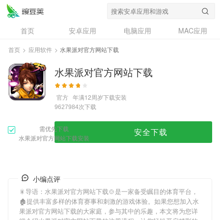
首页
安卓应用
电脑应用
MAC应用
资讯
专题
设计奖
创意应用
首页
>
应用软件
>
水果派对官方网站下载
问答
水果派对官方网站下载
官方
年满12周岁
下载安装
次下载
9627984
需优先下载
安全下载
水果派对官方网站下载安装
小编点评
🎇导语：
水果派对官方网站下载
🍲是一家备受瞩目的体育平台，
🏚提供丰富多样的体育赛事和刺激的游戏体验。如果您想加入
水
果派对官方网站下载
的大家庭，参与其中的乐趣，本文将为您详