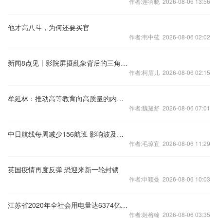
作者:连羽晓 2026-08-06 13:56
他才高八斗，为何还要买官
作者:韦中蓝 2026-08-06 02:02
新闻8点见丨影院屏摄乱象背后的三角困局；女童基因编辑悲剧中伦理为何失守
作者:柯眉儿 2026-08-06 02:15
牟延林：推动高等教育向高质量的内涵式发展转型
作者:魏黛舒 2026-08-06 07:01
中日航线每周减少156航班 影响波及元旦春节假期
作者:毛琼宜 2026-08-06 11:29
英国疫情再度反弹 恐迎来新一轮封锁
作者:申颖曼 2026-08-06 10:03
江苏省2020年全社会用电量达6374亿千瓦时
作者:姬榕翰 2026-08-06 03:35