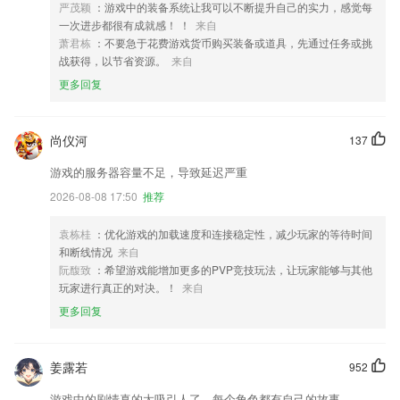
严茂颖
：游戏中的装备系统让我可以不断提升自己的实力，感觉每
一次进步都很有成就感！ ！
来自
萧君栋
：不要急于花费游戏货币购买装备或道具，先通过任务或挑
战获得，以节省资源。
来自
更多回复
尚仪河
137
游戏的服务器容量不足，导致延迟严重
2026-08-08 17:50
推荐
袁栋桂
：优化游戏的加载速度和连接稳定性，减少玩家的等待时间
和断线情况
来自
阮馥致
：希望游戏能增加更多的PVP竞技玩法，让玩家能够与其他
玩家进行真正的对决。！
来自
更多回复
姜露若
952
游戏中的剧情真的太吸引人了，每个角色都有自己的故事