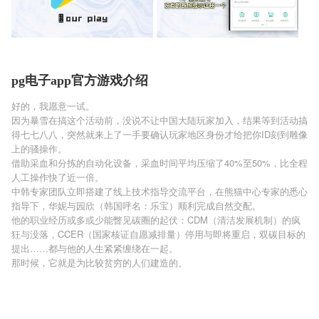
pg电子app官方游戏介绍
好的，我愿意一试。
因为暴雪在搞这个活动前，没说不让中国大陆玩家加入，结果等到活动搞
得七七八八，突然就来上了一手要确认玩家地区身份才给把你ID刻到雕像
上的骚操作。
借助采血和分拣的自动化设备，采血时间平均压缩了40%至50%，比全程
人工操作快了近一倍。
中韩专家团队立即搭建了线上技术指导交流平台，在熊猫中心专家的悉心
指导下，华妮与园欣（韩国呼名：乐宝）顺利完成自然交配。
他的职业经历或多或少能瞥见碳圈的起伏：CDM（清洁发展机制）的疯
狂与没落，CCER（国家核证自愿减排量）停用与即将重启，双碳目标的
提出……都与他的人生紧紧缠绕在一起。
那时候，它就是为比较贫穷的人们建造的。