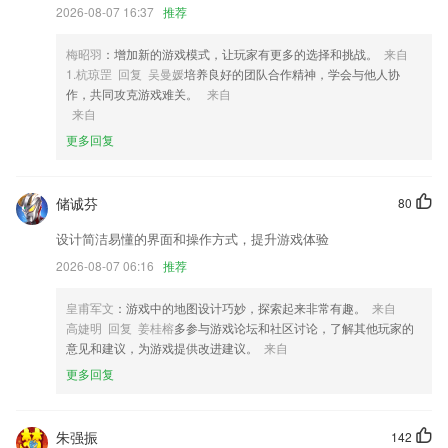
3,如果拍摄过程中碰到问题，可在线咨询我们的客服！如果你对我们有任
2026-08-07 16:37
推荐
何的意见或建议，欢迎反馈给我们！
梅昭羽
：增加新的游戏模式，让玩家有更多的选择和挑战。
来自
4,网罗历年真题，智能分析组卷，只是能练题？太easy了，更可以召唤名
1.杭琼罡 回复 吴曼媛
培养良好的团队合作精神，学会与他人协
师解析，助你攻下所有难题。
作，共同攻克游戏难关。
来自
5,最安全:平台提供担保交易,接单下单最放心
来自
6,谁更美为广大爱美的朋友提供一个完美展示自己的美丽的平台。
更多回复
威尼斯391登录入口软件优势
储诚芬
80
1.线上的学习内容都是非常优质的，带给大家更好的学习体验。
2.·全国普通话发音拼音通用题库
设计简洁易懂的界面和操作方式，提升游戏体验
3.定位薄弱项 、查漏补缺及时跟进
2026-08-07 06:16
推荐
4.足不出户就能学，小白快速成为大神。
皇甫军文
：游戏中的地图设计巧妙，探索起来非常有趣。
来自
5.可以帮助更好的医学教育管理
高婕明 回复 姜桂榕
多参与游戏论坛和社区讨论，了解其他玩家的
意见和建议，为游戏提供改进建议。
来自
6.采用在线直播+录播模式授课，在线题库，摆脱传统教学时间、空间的
更多回复
限制。
威尼斯391登录入口更新了什么?
朱强振
142
加强数据管控