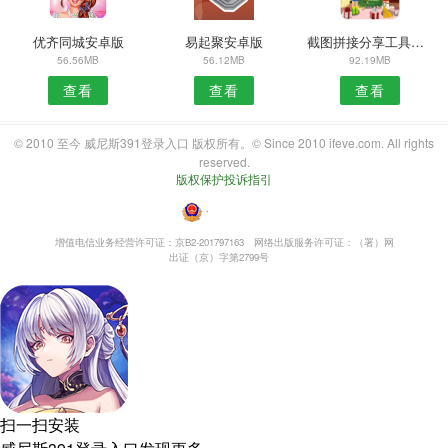
优齐同城安卓版
易起聚安卓版
截图拼接分享工具安卓版
56.56MB
56.12MB
92.19MB
查看
查看
查看
© 2010 至今 威尼斯391登录入口 版权所有。© Since 2010 ifeve.com. All rights
reserved.
版权保护投诉指引
・
增值电信业务经营许可证：京B2-201797163
网络出版服务许可证：（署）网
出证（京）字第2799号
扫一扫安装