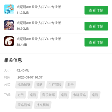
威尼斯391登录入口V8.2专业版
查看详情
41.92MB
威尼斯391登录入口V6.3专业版
查看详情
30.30MB
威尼斯391登录入口V4.7专业版
查看详情
38.4MB
相关信息
大小
42.40MB
时间
2026-08-07 16:37
分类
找物解谜
策略
生存冒险
射击
TAG
对战
桌游
音乐舞蹈
桌游
卡牌策略
桌游
策略游戏
扑克棋牌