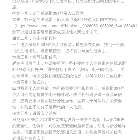
绍
威尼斯391登录入口
的注册流程，让您轻松开启精彩的体育之
旅。
🎼第一步：访问威尼斯391登录入口官网
首先，打开您的浏览器，输入
威尼斯391登录入口
的官方网址👀
（https://www.ifeve.com/sell/html/sell_20260521085026_644135848
您可以通过搜索引擎搜索或直接输入网址来访问。
💾第二步：点击注册按钮
一旦进入
威尼斯391登录入口
官网，📹您会在页面上找到一个醒
目的注册按钮。点击该按钮，您将被引导至注册页面。
🔌第三步：填写注册信息
🌾在注册页面上，您需要填写一些必要的个人信息来创建
威尼斯
391登录入口
账户。通常包括用户名、密码、电子邮件地址、手
机号码等。请务必提供准确完整的信息，以确保顺利完成注册。
🥠第四步：验证账户
⌨️填写完个人信息后，您可能需要进行账户验证。
威尼斯391登
录入口
会向您提供的电子邮件地址或手机号码发送一条验证信
息，您需要按照提示进行验证操作。这有助于确保账户的安全
性，并防止不法分子滥用您的个人信息。
🦚第五步：设置安全选项
威尼斯391登录入口
通常要求您设置一些安全选项，以增强账户
的安全性。🕓例如，可以设置安全问题和答案，启用两步验证等
功能。请根据系统的提示设置相关选项，并妥善保管相关信息，
确保您的账户安全。