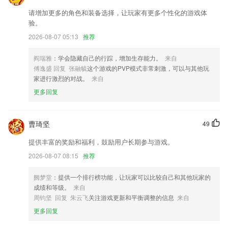
修改部分提示信息。
请增加更多的角色和装备选择，让玩家有更多个性化的游戏体
验。
增加购买专家一键致胜服务；
2026-08-07 05:13
推荐
新增线路优先级调整；
修复已有的bug
阎瑞雅
：学会隐藏自己的行踪，增加生存能力。
来自
傅逸盛 回复 张融毓
这个游戏的PVP模式非常刺激，可以与其他玩
交互及视觉体验再升级
家进行激烈的对战。
来自
联系我们
更多回复
以上就是威尼斯391登录入口的介绍，如果您喜欢这款软件，您可以到应
用商店进行打分评论，说出您的使用经历，以帮助我们更好的对产品进行
优化修改。
曹琦坚
49
提供丰富的奖励和福利，鼓励用户长期参与游戏。
2026-08-07 08:15
推荐
阙梦堂
：提供一个排行榜功能，让玩家可以比较自己和其他玩家的
成绩和等级。
来自
周钧坚 回复 朱云飞
关注游戏更新和平衡调整的信息
来自
更多回复