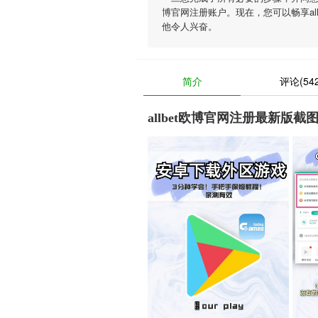
博官网注册账户。现在，您可以畅享al
他令人兴奋。
简介
评论(542
allbet欧博官网注册最新版截