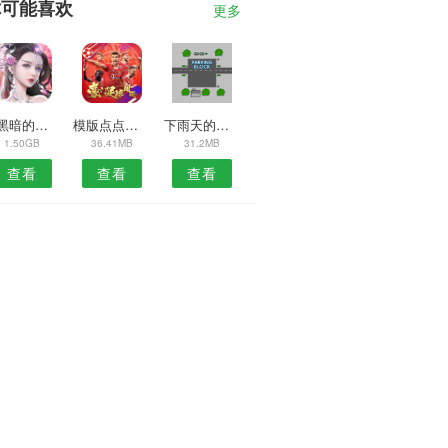
你可能喜欢
更多
最黑暗的塔防
模版点点答题
下雨天的阁楼汉化版
1.50GB
36.41MB
31.2MB
查看
查看
查看