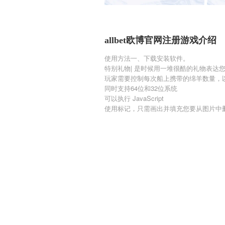
allbet欧博官网注册游戏介绍
使用方法一、下载安装软件。
特别礼物| 是时候用一堆很酷的礼物表达
玩家需要控制每次船上携带的绵羊数量，
同时支持64位和32位系统
可以执行 JavaScript
使用标记，只需画出并填充您要从图片中