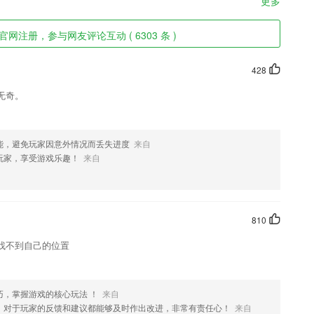
更多
博官网注册，参与网友评论互动 ( 6303 条 )
428
无奇。
能，避免玩家因意外情况而丢失进度
来自
玩家，享受游戏乐趣！
来自
810
找不到自己的位置
巧，掌握游戏的核心玩法 ！
来自
，对于玩家的反馈和建议都能够及时作出改进，非常有责任心！
来自