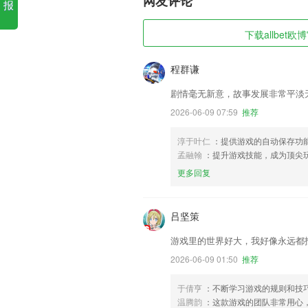
网友评论
报
下载allbet欧
程群谦
剧情毫无新意，故事发展非常平淡
2026-06-09 07:59
推荐
淳于叶仁
：提供游戏的自动保存功
孟融翰
：提升游戏技能，成为顶尖
更多回复
吕坚策
游戏里的世界好大，我好像永远都
2026-06-09 01:50
推荐
于倩亨
：不断学习游戏的规则和技
温腾韵
：这款游戏的团队非常用心