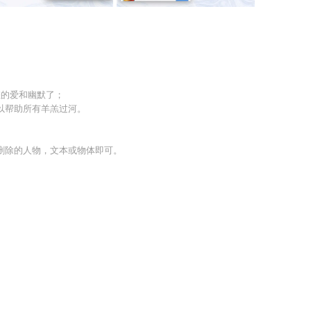
您的爱和幽默了；
以帮助所有羊羔过河。
删除的人物，文本或物体即可。