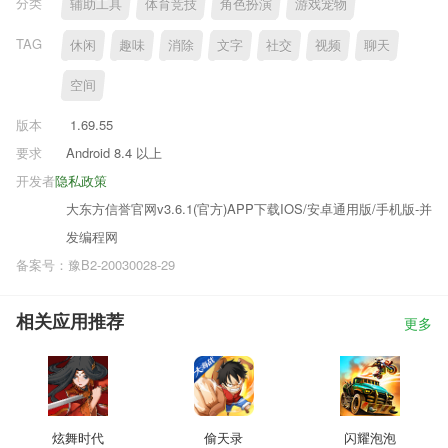
分类
辅助工具
体育竞技
角色扮演
游戏宠物
TAG
休闲
趣味
消除
文字
社交
视频
聊天
空间
版本
1.69.55
要求
Android 8.4 以上
开发者
隐私政策
大东方信誉官网v3.6.1(官方)APP下载IOS/安卓通用版/手机版-并
发编程网
备案号：豫B2-20030028-29
相关应用推荐
更多
炫舞时代
偷天录
闪耀泡泡