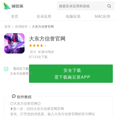
大东方信誉官网
首页
安卓应用
电脑应用
MAC应用
资讯
专题
设计奖
创意应用
首页
>
应用软件
>
大东方信誉官网
问答
大东方信誉官网
官方
年满16周岁
次下载
67133
需优先下载
安全下载
大东方信誉官网
需下载豌豆荚APP
软件教程
🕕大东方信誉官网🕕
❥第一步：访问大东方信誉官网官网
首先，打开您的浏览器，输入大东方信誉官网的官方网址