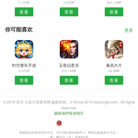
2.14GB
5.24GB
260.14MB
查看
查看
查看
你可能喜欢
更多
时空赛车手游
玉骨识君否
暴风方片
2.47GB
375.15MB
49.5MB
查看
查看
查看
© 2010 至今 大东方信誉官网 版权所有。© Since 2010 daxiongtv.com . All rights
reserved.
版权保护投诉指引
・
增值电信业务经营许可证：京ICP备19043480号-2
网络出版服务许可证：
（署）网出证（京）字第827号