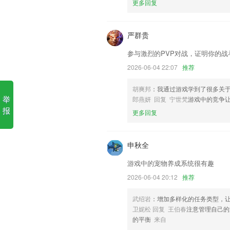
更多回复
1.选择宝贝的一天作为主题，12个高频
家庭环境中*实用的词汇与句式，自然将
严群贵
2.题量大，多个刷题板块，历年真题、章
参与激烈的PVP对战，证明你的战
3.及时查漏补缺，打印分享，方便快捷
2026-06-04 22:07
推荐
4.★【案例讲解】海量范文条条解读，想
胡爽邦
：我通过游戏学到了很多关
5.·可以掌握孩子的课程，以后就能让孩
举
郎燕妍 回复 宁世梵
游戏中的竞争
6.【棋力评测】阶段性检验学习成果，记
报
更多回复
万豪app更新了什么?
新增剪辑功能；
申秋全
数据上报选产品新增“九宫格”样式
游戏中的宠物养成系统很有趣
增加浮动速度，在其他app上面显示当前
2026-06-04 20:12
推荐
去除一些过期的方法和引用；
武绍岩
：增加多样化的任务类型，
文本编辑器设置中增加代码高亮长度限制
卫妮松 回复 王伯春
注意管理自己的
实体商家营销工具；
的平衡
来自