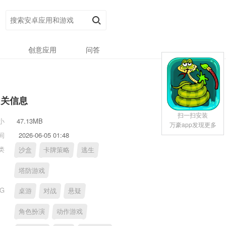
创意应用
问答
相关信息
扫一扫安装
小
47.13MB
万豪app发现更多
间
2026-06-05 01:48
类
沙盒
卡牌策略
逃生
塔防游戏
AG
桌游
对战
悬疑
角色扮演
动作游戏