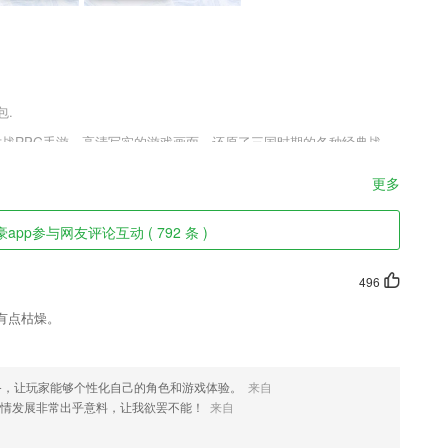
包.
对战RPG手游，高清写实的游戏画面，还原了三国时期的各种经典战
松的玩转，轰炸三国最新版v1.5.2多种知名的三国英雄人物，玩家都
合击技能，轻松战胜敌人，取得胜利。
更多
app参与网友评论互动 ( 792 条 )
过的客户进行信息维护和订单数据整理
496
证、成绩查询、证书领取等考试资讯，包含历年真题、考试大纲、备考经
有点枯燥。
关注，便于联系；
备，让玩家能够个性化自己的角色和游戏体验。
来自
情发展非常出乎意料，让我欲罢不能！
来自