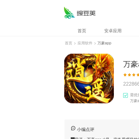
首页
安卓应用
首页
>
应用软件
>
万豪app
万豪
22286
需优
万豪
小编点评