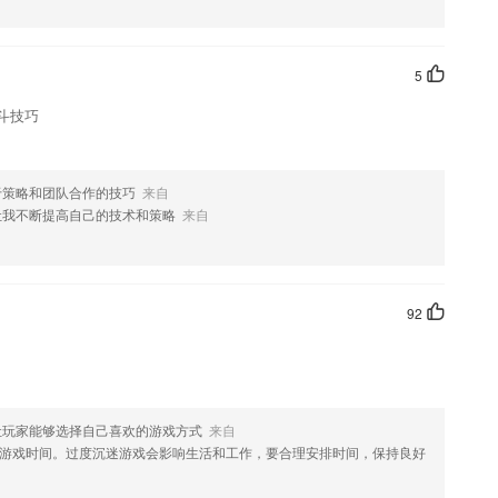
生活场景从起床、梳洗、用餐、午休、游戏等，家长和孩子能一起学习到
英语融入到生活中。每天都能用！
5
节习题、模拟试题
斗技巧
要的的都可以找到，好词好句再也不用苦苦寻觅
于策略和团队合作的技巧
来自
子在线及时进行课程学习
让我不断提高自己的技术和策略
来自
录你的每一次成长
92
速度（请根据提示打开相关权限）
让玩家能够选择自己喜欢的游戏方式
来自
选项
游戏时间。过度沉迷游戏会影响生活和工作，要合理安排时间，保持良好