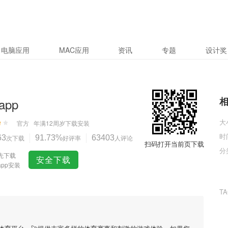
电脑应用
MAC应用
资讯
专题
设计奖
app
大
官方
年满12周岁
下载安装
时
63
次下载
91.73%
好评率
63403
人评论
扫码打开当前页下载
分
先下载
安全下载
app安装
T