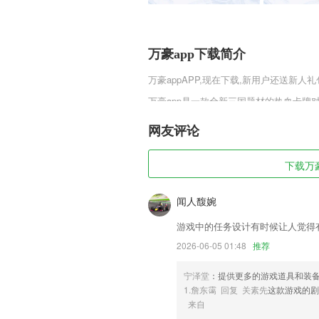
万豪app下载简介
万豪app
APP,现在下载,新用户还送新人礼
万豪app是一款全新三国题材的热血卡牌
役，流畅无卡顿的游戏操作系统，让玩家轻
可以招入自己麾下，特殊的英雄人物还有
网友评论
万豪app软件特色
下载万豪
1,5000+优质齿科商品
2,在服务结束后,在订单中,对每个服务
闻人馥婉
3,提供考试报名、考试时间、打印准考
游戏中的任务设计有时候让人觉得
验等考试干货。
2026-06-05 01:48
推荐
4,我的医生，将自己信任的医生进行点击
5,用心交流 get满满能量
宁泽堂
：提供更多的游戏道具和装
1.詹东霭 回复 关素先
这款游戏的剧
6,【官方资讯一键知】
来自
万豪app软件优势