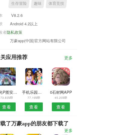
生存冒险
趣味
体育竞技
本
V8.2.6
求
Android 4.2以上
发者
隐私政策
万豪app(中国)官方网站有限公司
相关应用推荐
更多
时光P图安卓版
手机乐园安卓版
0石材网APP
73.83MB
77.19MB
45.20MB
查看
查看
查看
载了万豪app的朋友都下载了
更多