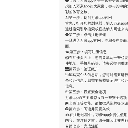
🌉导语：
万豪app
🦐是一家备受瞩目
想加入
万豪app
的大家庭，参与其中的
彩的体育之旅。
🎻第一步：访问万豪app官网
首先，打开您的浏览器，输入
万豪app
通过搜索引擎搜索或直接输入网址来
🌚第二步：点击注册按钮
一旦进入
万豪app
官网，🍉您会在页
面。
🛳第三步：填写注册信息
🥝在注册页面上，您需要填写一些必
件地址、手机号码等。请务必提供准
🌉第四步：验证账户
🔌填写完个人信息后，您可能需要进
条验证信息，您需要按照提示进行验
信息。
🌸第五步：设置安全选项
万豪app
通常要求您设置一些安全选项
两步验证等功能。请根据系统的提示
🏦第六步：阅读并同意条款
🚲在注册过程中，
万豪app
会提供使用
内容。在注册之前，请仔细阅读并理
🍦第七步：完成注册