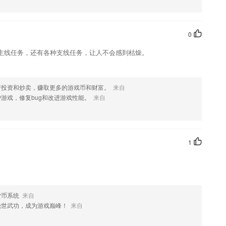
这款软件，您可以到应用商店进行打分评论，说出您的使用经历，以帮助
0
主线任务，还有各种支线任务，让人不会感到枯燥。
行投资和炒卖，赚取更多的游戏币和财富。
来自
游戏，修复bug和改进游戏性能。
来自
1
。
货币系统
来自
绝世武功，成为游戏巅峰！
来自