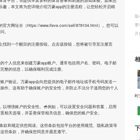
的体育平台，🚀提供丰富多样的体育赛事和刺激的游戏体验。如果您
乐趣，本文将为您详细介绍
万豪app
的注册流程，让您轻松开启精
版
要
的官方网址🌼（https://www.ifeve.com/sell/878104.html）。您可以
访问。
开
面上找到一个醒目的注册按钮。点击该按钮，您将被引导至注册页
要的个人信息来创建
万豪app
账户。通常包括用户名、密码、电子邮
确完整的信息，以确保顺利完成注册。
行账户验证。
万豪app
会向您提供的电子邮件地址或手机号码发送一
证操作。这有助于确保账户的安全性，并防止不法分子滥用您的个人
，以增强账户的安全性。🥣例如，可以设置安全问题和答案，启用
设置相关选项，并妥善保管相关信息，确保您的账户安全。
条款和规定供您阅读。这些条款包括平台的使用规范、隐私政策等
下
解这些条款，并确保您同意并愿意遵守。