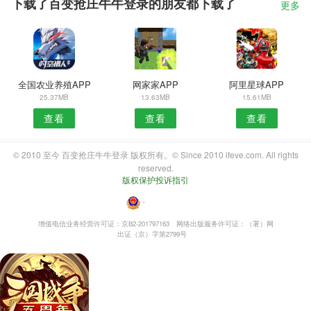
下载了百变抢庄牛牛登录的朋友都下载了
更多
全国农业养殖APP
网家家APP
阿里星球APP
25.37MB
13.63MB
15.61MB
查看
查看
查看
© 2010 至今 百变抢庄牛牛登录 版权所有。© Since 2010 ifeve.com. All rights
reserved.
版权保护投诉指引
・
增值电信业务经营许可证：京B2-201797163
网络出版服务许可证：（署）网
出证（京）字第2799号