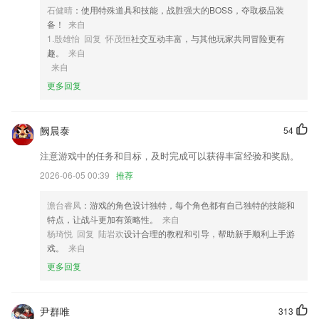
4,答案详解
石健晴
：使用特殊道具和技能，战胜强大的BOSS，夺取极品装
5,【古诗古韵 国学熏陶】像必背古诗词、唐诗、国学经典、古词，都是
备！
来自
宝宝们要掌握的知识哦！
1.殷雄怡 回复 怀茂恒
社交互动丰富，与其他玩家共同冒险更有
趣。
来自
6,推荐赚钱，推荐他来学车，现金奖励拿万元
来自
百变抢庄牛牛登录软件优势
更多回复
1.海量高清正版资源，打造丰富高品质视听体验。
2.提供智能AI英语口语陪练，让学习过程充满惊喜！
阙晨泰
54
3.记录孩子每次的学习记录，更有勋章奖励，激励孩子自主学习。
注意游戏中的任务和目标，及时完成可以获得丰富经验和奖励。
4.全新设计：极易操作，美观流畅
2026-06-05 00:39
推荐
5.便捷的操控方式
澹台睿凤
：游戏的角色设计独特，每个角色都有自己独特的技能和
6.详细记录自己阅读状况，阅读时间、阅读类型、阅读天数、阅读进度、
特点，让战斗更加有策略性。
来自
阅读偏好，轻松回溯自己过往的阅读状况；
杨琦悦 回复 陆岩欢
设计合理的教程和引导，帮助新手顺利上手游
百变抢庄牛牛登录更新了什么?
戏。
来自
更多回复
优化 章节历史版本支持长按自由复制
修改连接耳机提示问题，新增自定义名称。
尹群唯
313
修复内部错误，增强软件稳定性