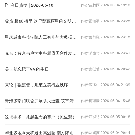
PH今日热榜 | 2026-05-18
作者:蓝竹雨 2026-06-04 19:13
极热 极低 极旱 这里蕴藏厚重的文明密码
作者:雷翰羽 2026-06-04 23:25
重庆城市科技学院人工智能与大数据学院：访企拓岗促就业 产教融合育良才
作者:鲁剑谦 2026-06-04 23:15
克宫：普京与卢卡申科就盟国合作发展问题进行讨论
作者:茅馥奇 2026-06-04 23:41
吴世勋忘记了vivi的生日
作者:秦朋菲 2026-06-04 20:42
来论｜强监管，规范医美行业秩序
作者:应涛中 2026-06-04 21:39
青海多部门联合开展防火巡查 筑牢清明假期“防火墙”
作者:柯梁豪 2026-06-04 15:46
这场手术，托起生命的尊严（民生观）
作者:汪蝶达 2026-06-05 00:18
华北多地今天将退出高温圈 南方降雨发展局地有暴雨或大暴雨
作者:从娇爽 2026-06-04 20:44