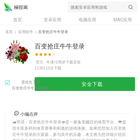
首页
安卓应用
电脑应用
MAC应用
资讯
专题
设计奖
创意应用
首页
>
应用软件
>
百变抢庄牛牛登录
问答
百变抢庄牛牛登录
官方
年满12周岁
下载安装
次下载
2130115
需优先下载
安全下载
百变抢庄牛牛登录安装
小编点评
🛥导语：
百变抢庄牛牛登录
👄是一家备受瞩目的体育平台，🐸提
供丰富多样的体育赛事和刺激的游戏体验。如果您想加入
百变抢
庄牛牛登录
的大家庭，参与其中的乐趣，本文将为您详细介绍
百