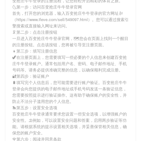
变抢庄牛牛登录
的注册流程，让您轻松开启精彩的体育之旅。
🌜第一步：访问百变抢庄牛牛登录官网
首先，打开您的浏览器，输入
百变抢庄牛牛登录
的官方网址🎻
（https://www.ifeve.com/sell/549097.html）。您可以通过搜索引
擎搜索或直接输入网址来访问。
🦑第二步：点击注册按钮
一旦进入
百变抢庄牛牛登录
官网，🗺您会在页面上找到一个醒目
的注册按钮。点击该按钮，您将被引导至注册页面。
👧第三步：填写注册信息
🦖在注册页面上，您需要填写一些必要的个人信息来创建
百变抢
庄牛牛登录
账户。通常包括用户名、密码、电子邮件地址、手机
号码等。请务必提供准确完整的信息，以确保顺利完成注册。
🔐第四步：验证账户
🔋填写完个人信息后，您可能需要进行账户验证。
百变抢庄牛牛
登录
会向您提供的电子邮件地址或手机号码发送一条验证信息，
您需要按照提示进行验证操作。这有助于确保账户的安全性，并
防止不法分子滥用您的个人信息。
🎠第五步：设置安全选项
百变抢庄牛牛登录
通常要求您设置一些安全选项，以增强账户的
安全性。⛱例如，可以设置安全问题和答案，启用两步验证等功
能。请根据系统的提示设置相关选项，并妥善保管相关信息，确
保您的账户安全。
🌹第六步：阅读并同意条款