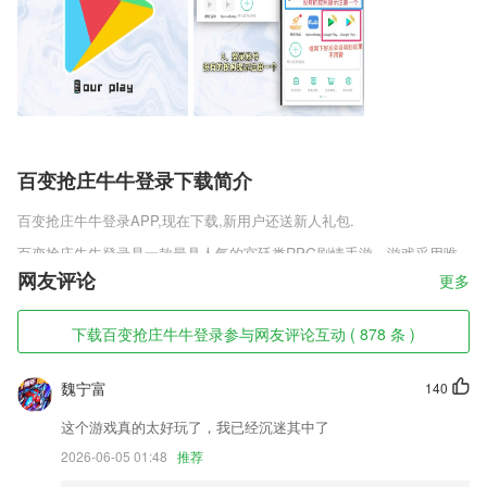
百变抢庄牛牛登录下载简介
百变抢庄牛牛登录
APP,现在下载,新用户还送新人礼包.
百变抢庄牛牛登录是一款最具人气的宫廷类RPG剧情手游。游戏采用唯
美宫廷实景，人物高精建模，体验移步换景、日夜变换的真实宫廷生活。
网友评论
更多
俗话说，九转十世，投胎皇家。走一步，看两步，谋三步，在步步惊心的
皇宫，你该如何步步为营?
下载百变抢庄牛牛登录参与网友评论互动 ( 878 条 )
百变抢庄牛牛登录软件特色
魏宁富
140
1,无缝连接推荐，加上良好的管理服务推荐永远让您满意很舒服的
2,百万篇作文范文，通篇详细讲解
这个游戏真的太好玩了，我已经沉迷其中了
3,界面有培训管理教程，也拥有第三方的企业服务信息分享给大家。
2026-06-05 01:48
推荐