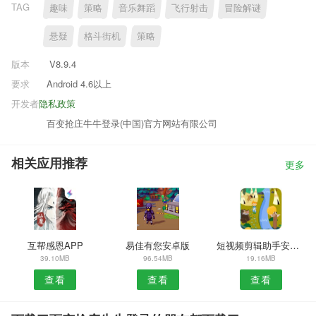
TAG
趣味
策略
音乐舞蹈
飞行射击
冒险解谜
悬疑
格斗街机
策略
版本
V8.9.4
要求
Android 4.6以上
开发者
隐私政策
百变抢庄牛牛登录(中国)官方网站有限公司
相关应用推荐
更多
互帮感恩APP
易佳有您安卓版
短视频剪辑助手安卓版
39.10MB
96.54MB
19.16MB
查看
查看
查看