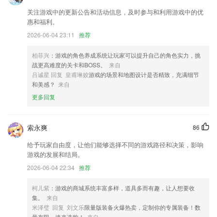
查询线路的交互体验优化。
关注游戏中的更新公告和活动信息，及时参与和利用游戏中的优
惠和福利。
新版桌面小部件上线，可自动更新背景图及定制图文
2026-06-04 23:11
推荐
新增电子木鱼耳机弹窗等组件功能
联系我们
柏菲兴
：游戏的角色养成系统让玩家可以提升自己的角色实力，挑
以上就是百变抢庄牛牛登录的介绍，如果您喜欢这款软件，您可以到应用
战更高难度的关卡和BOSS。
来自
商店进行打分评论，说出您的使用经历，以帮助我们更好的对产品进行优
吕诚星 回复 皇甫琳姣
游戏的场景和地图设计是否精致，充满细节
化修改。
和美感？
来自
更多回复
索永爽
86
给予玩家自由度，让他们能够选择不同的游戏路径和决策，影响
游戏的发展和结局。
2026-06-04 22:34
推荐
柯儿紫
：游戏的商城系统丰富多样，道具多而有趣，让人想要收
集。
来自
米泽璧 回复 刘文乐
限量版装备火爆热卖，定制你的专属装备！数
量有限，速来选购！
来自