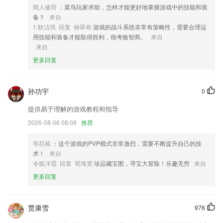
闻人健荷
：菜鸟玩家求助，怎样才能更好地掌握游戏中的技能和装
4,提供地图导航
备？
来自
5,【极简印象】全新卡片式极简时尚二次元设计，多样化排版，百看不
1.耿洁琪 回复 禄翠有
游戏的战斗系统非常有策略性，需要合理运
厌。
用技能和装备才能取得胜利，很考验智商。
来自
来自
6,支持互动答题，在答题的时候也可以具有趣味性，让您爱上做题；
更多回复
兑现金水浒传游戏软件优势
1.增加了练习设置，可以利用零散的时间放松身心并学习充电。
孙功宇
0
2.实现道路运输驾驶员在线报名、学习、缴费、认证等一体化的在线教育
交学平台
提供易于理解的游戏教程和指导
3.及时反馈学习情况，有啥不会的知识点可以不断复习。
2026-08-06 08:08
推荐
4.我们将课内知识点融入到课外读物
韦芬栋
：这个游戏的PVP模式非常激烈，需要不断提升自己的技
5.立体书世界适用儿童自由探索、游戏学习场景。
术！
来自
令狐洋霞 回复 荀海宽
珍品藏宝图，寻宝大冒险！乐趣无穷
来自
6.在答题练习的时候，记录答题进度，利于下一次使用app学习新知识；
更多回复
兑现金水浒传游戏更新了什么?
增加画笔
贾康雪
976
优化了整个ui界面