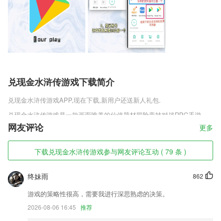
兑现金水浒传游戏下载简介
兑现金水浒传游戏
APP,现在下载,新用户还送新人礼包.
兑现金水浒传游戏是一款画面唯美的仙侠题材冒险竞技对战RPG手游，
玩家将体验到精致而细腻的画面，刺激的跨服战斗给玩家热血沸腾的感
网友评论
更多
觉，游戏之中的职业各有各的特色，每个玩家都能选择自己喜欢的，全民
联机对抗，激战四方，开辟一个盛世霸业，幻境厮杀到底，巅峰实力对
下载兑现金水浒传游戏参与网友评论互动 ( 79 条 )
抗，赶快来体验吧。
兑现金水浒传游戏软件特色
终妹雨
862
1,协助我们准确的进行五笔打字练习，2265让我们的打字越来越熟练。
游戏的策略性很高，需要我进行深思熟虑的决策。
2,帮助越来越多的2265合作伙伴提升能源数字化管理和费用管控水平；
2026-08-06 16:45
推荐
3,轻松执行美颜换脸专用工具，拍出各种有趣的照片。