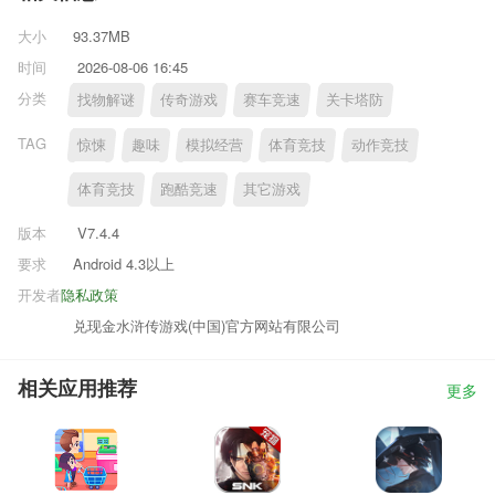
大小
93.37MB
时间
2026-08-06 16:45
分类
找物解谜
传奇游戏
赛车竞速
关卡塔防
TAG
惊悚
趣味
模拟经营
体育竞技
动作竞技
体育竞技
跑酷竞速
其它游戏
版本
V7.4.4
要求
Android 4.3以上
开发者
隐私政策
兑现金水浒传游戏(中国)官方网站有限公司
相关应用推荐
更多