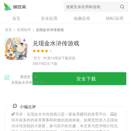
首页
安卓应用
电脑应用
MAC应用
资讯
专题
设计奖
创意应用
首页
>
应用软件
>
兑现金水浒传游戏
问答
兑现金水浒传游戏
官方
年满12周岁
下载安装
次下载
3887982
需优先下载
安全下载
兑现金水浒传游戏安装
小编点评
🦖导语：
兑现金水浒传游戏
🕜是一家备受瞩目的体育平台，🚍提
供丰富多样的体育赛事和刺激的游戏体验。如果您想加入
兑现金
水浒传游戏
的大家庭，参与其中的乐趣，本文将为您详细介绍
兑