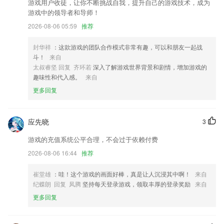
游戏用户收徒，让你不断挑战自我，提升自己的游戏技术，成为
又叫掌上淮南
游戏中的领导者和导师！
优化软件UI
2026-08-06 05:59
推荐
写邮件可以快速选择最近联系人
封华祥
：这款游戏的团队合作模式非常有趣，可以和朋友一起战
专车视觉优化，呈现更多车型和运营商
斗！
来自
联系我们
太叔睿坚 回复 齐环若
深入了解游戏世界背景和剧情，增加游戏的
以上就是兑现金水浒传游戏的介绍，如果您喜欢这款软件，您可以到应用
趣味性和代入感。
来自
商店进行打分评论，说出您的使用经历，以帮助我们更好的对产品进行优
更多回复
化修改。
应先晓
3
游戏的充值系统公平合理，不会过于依赖付费
2026-08-06 16:44
推荐
崔堂雄
：哇！这个游戏的画面好棒，真是让人沉浸其中啊！
来自
纪蝶朗 回复 凤腾
坚持每天登录游戏，领取丰厚的登录奖励
来自
更多回复