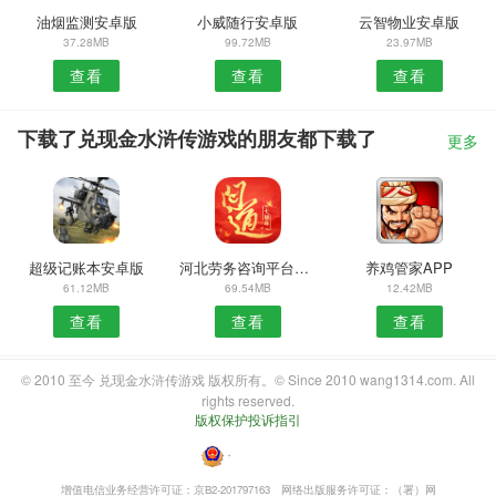
油烟监测安卓版
小威随行安卓版
云智物业安卓版
37.28MB
99.72MB
23.97MB
查看
查看
查看
下载了兑现金水浒传游戏的朋友都下载了
更多
超级记账本安卓版
河北劳务咨询平台APP
养鸡管家APP
61.12MB
69.54MB
12.42MB
查看
查看
查看
© 2010 至今 兑现金水浒传游戏 版权所有。© Since 2010 wang1314.com. All
rights reserved.
版权保护投诉指引
・
增值电信业务经营许可证：京B2-201797163
网络出版服务许可证：（署）网