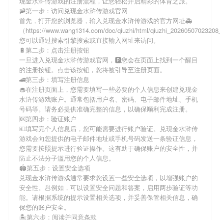
现金水浒传游戏
的注册流程，让您轻松开启精彩的体育之旅。
🚠第一步：访问兑现金水浒传游戏官网
首先，打开您的浏览器，输入
兑现金水浒传游戏
的官方网址🚑
（https://www.wang1314.com/doc/qiuzhi/html/qiuzhi_202605070232
您可以通过搜索引擎搜索或直接输入网址来访问。
🔋第二步：点击注册按钮
一旦进入
兑现金水浒传游戏
官网，🅿您会在页面上找到一个醒目
的注册按钮。点击该按钮，您将被引导至注册页面。
🚄第三步：填写注册信息
🧁在注册页面上，您需要填写一些必要的个人信息来创建
兑现金
水浒传游戏
账户。通常包括用户名、密码、电子邮件地址、手机
号码等。请务必提供准确完整的信息，以确保顺利完成注册。
🆗第四步：验证账户
💶填写完个人信息后，您可能需要进行账户验证。
兑现金水浒传
游戏
会向您提供的电子邮件地址或手机号码发送一条验证信息，
您需要按照提示进行验证操作。这有助于确保账户的安全性，并
防止不法分子滥用您的个人信息。
🏟第五步：设置安全选项
兑现金水浒传游戏
通常要求您设置一些安全选项，以增强账户的
安全性。🥟例如，可以设置安全问题和答案，启用两步验证等功
能。请根据系统的提示设置相关选项，并妥善保管相关信息，确
保您的账户安全。
🏝第六步：阅读并同意条款