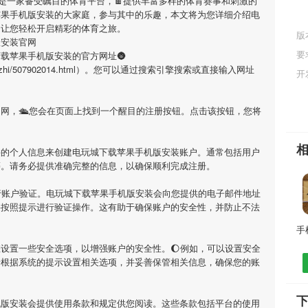
是一家备受瞩目的体育平台，🍫提供丰富多样的体育赛事和刺激的
苹果手机版安装
的大家庭，参与其中的乐趣，本文将为您详细介绍
电
，让您轻松开启精彩的体育之旅。
版
版安装官网
要
下载苹果手机版安装
的官方网址🌚
doc/qiuzhi/507902014.html）。您可以通过搜索引擎搜索或直接输入网址
开
官网，🛳您会在页面上找到一个醒目的注册按钮。点击该按钮，您将
要的个人信息来创建
电玩城下载苹果手机版安装
账户。通常包括用户
等。请务必提供准确完整的信息，以确保顺利完成注册。
行账户验证。
电玩城下载苹果手机版安装
会向您提供的电子邮件地址
要按照提示进行验证操作。这有助于确保账户的安全性，并防止不法
设置一些安全选项，以增强账户的安全性。🌔例如，可以设置安全
请根据系统的提示设置相关选项，并妥善保管相关信息，确保您的账
机版安装
会提供使用条款和规定供您阅读。这些条款包括平台的使用