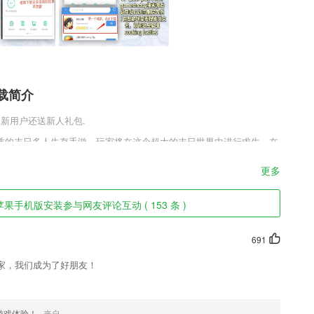
载简介
载,新用户还送新人礼包.
质的末日多人生存手游，玩家将在这个超大的末日世界中进行求生，在
肆虐，丧尸和恐龙等多种元素，到处都是凶残的敌人，只有庇护所是唯
来寻求生存希望，守卫自己的家园。
更多
件特色
手机版安装参与网友评论互动 ( 153 条 )
去除烦人的视频水印
691
、学员投诉率等，引导2265学员选择质量高、服务好的驾培机构进行学
家，我们成为了好朋友！
进程，及时反馈进度，时时推送通知，高效管控提升团队执行力！支持文
游戏体验！
来自