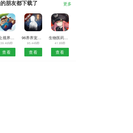
装的朋友都下载了
更多
塞上视界安卓版
96养养宠物APP
生物医药安卓版
39.46MB
95.44MB
41.8MB
查看
查看
查看