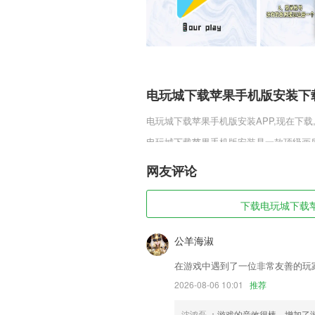
电玩城下载苹果手机版安装下
电玩城下载苹果手机版安装
APP,现在下
电玩城下载苹果手机版安装是一款顶级画
陨落后的世界里寻找新的希望。外星科技
一温柔的港湾。寻找其他幸存者，联合起
网友评论
电玩城下载苹果手机版安装软
下载电玩城下载苹果
1,定时推送温馨提醒 高效维护患者群
2,1：一键去水印，只需一个按钮就可以
公羊海淑
3,展示监管平台发布的驾培机构培训质量
在游戏中遇到了一位非常友善的玩
车。
2026-08-06 10:01
推荐
4,任务派发，团队协同作业，随时跟踪
档、图片附件；
沈鸿磊
：游戏的音效很棒，增加了