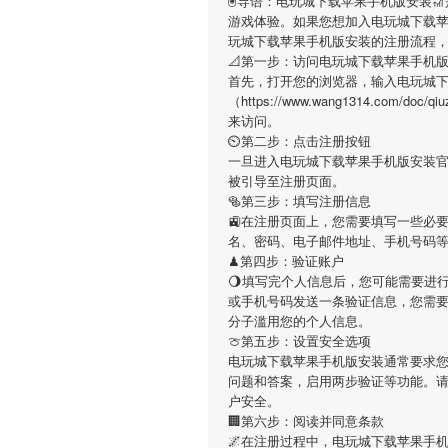
🖲导语：
电玩城下载苹果手机版安装

游戏体验。如果您想加入
电玩城下载
玩城下载苹果手机版安装
的注册流程
📐第一步：访问电玩城下载苹果手机
首先，打开您的浏览器，输入
电玩城
（https://www.wang1314.com/
来访问。
⏲第二步：点击注册按钮
一旦进入
电玩城下载苹果手机版安装
被引导至注册页面。
🥯第三步：填写注册信息
🚉在注册页面上，您需要填写一些必
名、密码、电子邮件地址、手机号码
♟第四步：验证账户
🌖填写完个人信息后，您可能需要进
或手机号码发送一条验证信息，您需
分子滥用您的个人信息。
🍈第五步：设置安全选项
电玩城下载苹果手机版安装
通常要求您
问题和答案，启用两步验证等功能。
户安全。
🏢第六步：阅读并同意条款
🌌在注册过程中，
电玩城下载苹果手