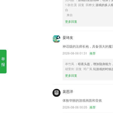
5,丰富方案
1.耿壮茂 回复 田桦文
游戏的多人
自
6,自定义缩小图像尺寸，照片大小你说了
来自
电玩城下载苹果手机版安装软
更多回复
1.10万+做题数据：9年专注职考，100
2.通过应用就能让父母和孩子进行交流，
晏琦友
3.在线上课，丰富多样的职业技能课堂可
神话级的法师长袍，具备强大的魔
4.消防安全技术实务、消防安全技术综
2026-08-06 01:31
推荐
举
5.·教师能够发布图片或视频，添加文字即
报
单竹凤
：暗夜头盔，增加隐身能力
6.教师与学生的问题，通过白板能够快
胡萱剑 回复 邓广凤
玩游戏的时候
影在屏幕电视
更多回复
电玩城下载苹果手机版安装更
图片视频面积更大了，畅快体验关注流新
裴思洋
欧洲名城，掌上订票想走就走
体验华丽的游戏画面和音效
用户在应用端抢单
2026-08-06 00:05
推荐
官方微信：七洲(my7zhou)