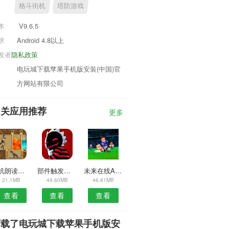
格斗街机
塔防游戏
本
V9.6.5
求
Android 4.8以上
发者
隐私政策
电玩城下载苹果手机版安装(中国)官
方网站有限公司
相关应用推荐
更多
手机朗读助手安卓版
部件触发器APP
未来在线APP
21.1MB
49.60MB
46.81MB
查看
查看
查看
下载了电玩城下载苹果手机版安