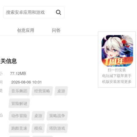
创意应用
问答
相关信息
扫一扫安装
小
77.12MB
电玩城下载苹果手
机版安装发现更多
间
2026-08-06 10:01
类
音乐舞蹈
经营策略
桌游
冒险解谜
AG
动作冒险
桌游
策略战争
跑酷竞速
模拟
塔防游戏