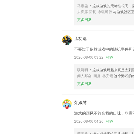
马泰雯
：这款游戏的策略性很高，
修复一些BUG 提升稳定性。
东庆露 回复 令狐璐伟
与游戏社区
增加检测更新；
更多回复
联系我们
以上就是电玩城下载苹果手机版安装的介
使用经历，以帮助我们更好的对产品进行
孟功逸
不要过于依赖游戏中的随机事件和
2026-08-06 03:22
推荐
耿河明
：这款游戏玩起来真是太刺
闻人邦会 回复 林安素
这个游戏的
更多回复
荣娥莺
游戏的画风不符合我的口味，欣赏
2026-08-06 04:20
推荐
蓝平承
：增加成就系统和排行榜，