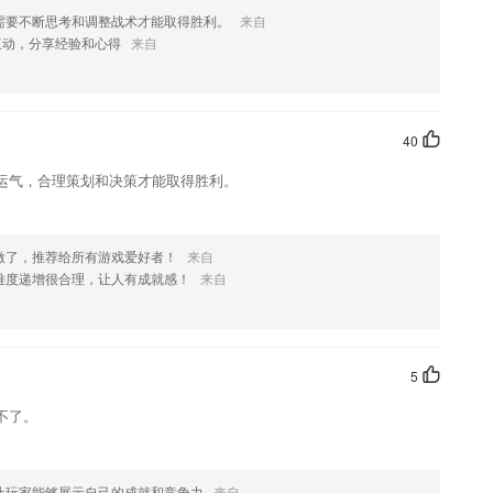
需要不断思考和调整战术才能取得胜利。
来自
互动，分享经验和心得
来自
绍，如果您喜欢这款软件，您可以到应用商店进行打分评论，说出您的
优化修改。
40
运气，合理策划和决策才能取得胜利。
激了，推荐给所有游戏爱好者！
来自
难度递增很合理，让人有成就感！
来自
5
不了。
让玩家能够展示自己的成就和竞争力
来自