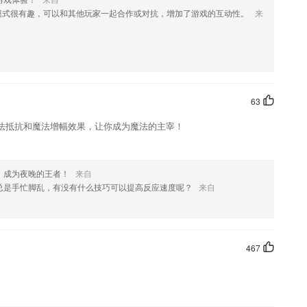
模式很有趣，可以和其他玩家一起合作或对抗，增加了游戏的互动性。
来
算；
件优势
万用户的选择
互动更加的方便；
63
以任你挑
法抵抗和魔法增幅效果，让你成为魔法的主宰！
合能力、消防安全案例分析三部分的考前模拟试题。
可发布
，成为夜晚的王者！
来自
速的进行反馈，支持反复推送，可以快速查看反馈结果，同时支持可以投
总是手忙脚乱，有没有什么技巧可以提高反应速度呢？
来自
新了什么?
鲜事
467