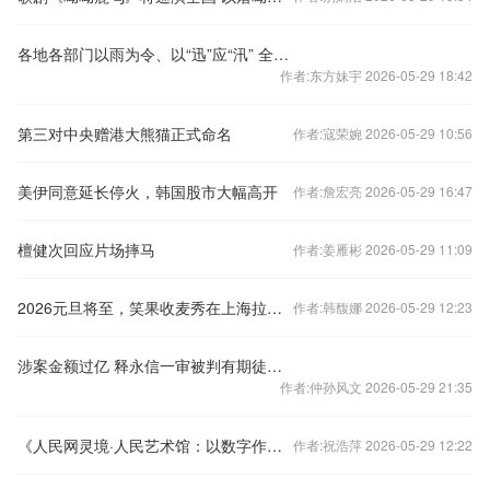
各地各部门以雨为令、以“迅”应“汛” 全力打赢防汛救灾“遭遇战”“主动仗”
作者:东方妹宇 2026-05-29 18:42
第三对中央赠港大熊猫正式命名
作者:寇荣婉 2026-05-29 10:56
美伊同意延长停火，韩国股市大幅高开
作者:詹宏亮 2026-05-29 16:47
檀健次回应片场摔马
作者:姜雁彬 2026-05-29 11:09
2026元旦将至，笑果收麦秀在上海拉开大幕
作者:韩馥娜 2026-05-29 12:23
涉案金额过亿 释永信一审被判有期徒刑24年
作者:仲孙风文 2026-05-29 21:35
《人民网灵境·人民艺术馆：以数字作品推动文化资源数字化》入编《中国新闻出版深度融合发展年鉴》
作者:祝浩萍 2026-05-29 12:22