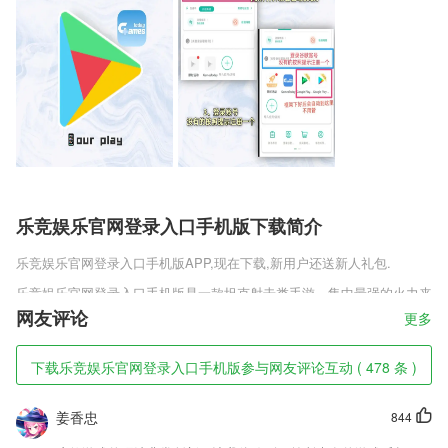
乐竞娱乐官网登录入口手机版下载简介
乐竞娱乐官网登录入口手机版
APP,现在下载,新用户还送新人礼包.
乐竞娱乐官网登录入口手机版是一款坦克射击类手游，集中最强的火力来
消灭敌人的有生力量，整个战火已经开始蔓延起来，玩家将会带领自己的
网友评论
更多
坦克连对，和敌人展开一段段激烈的火拼，击毁对方的坦克，获得战斗的
胜利。在王牌坦克官方最新版v1.0.62中你将会接触到各种高科技的坦
下载乐竞娱乐官网登录入口手机版参与网友评论互动 ( 478 条 )
克，各种造型、不同攻击方式的，不同武器的，给你多样的选择，感兴趣
的玩家可以来趣趣手游网下载体验哦。
姜香忠
844
乐竞娱乐官网登录入口手机版软件特色