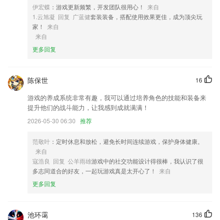
竞争力，助你轻松笑傲职场。
伊宏蝶
：游戏更新频繁，开发团队很用心！
来自
1.云旭凝 回复 广蓝健
套装装备，搭配使用效果更佳，成为顶尖玩
4,每天记背重要的字词句子，让孩子可以积累更多的词语。
家！
来自
5,支持系统相册文字识别，无需打开APP即可快速完成识别;
来自
6,切割变速倒放，功能简单易学，留下每个精彩瞬间。
更多回复
8神彩大发软件优势
陈保世
16
1.平台提供海量的学习内容，可以供2265用户随意的进行选择；
2.经典驾考科目一题库测试：精选各类型知识的题目，助您快速练习；
游戏的养成系统非常有趣，我可以通过培养角色的技能和装备来
提升他们的战斗能力，让我感到成就满满！
3.各种题库的用户可以自行选择，章节练习、真题模拟、专题考点、万模
考、救命稻草等题目，只要仔细刷题，考试就不是问题。
2026-05-30 06:30
推荐
4.·兴趣引导 激发想象
范敬叶
：定时休息和放松，避免长时间连续游戏，保护身体健康。
5.·拥有每日刷题、考点训练、真题测试、随机测试、收藏夹、错题本等
来自
功能可供考生免费使用，多种形式刷题不疲惫。
寇浩良 回复 公羊雨雄
游戏中的社交功能设计得很棒，我认识了很
多志同道合的好友，一起玩游戏真是太开心了！
来自
6.错题库：为方便反复练习，可自动加练习过程中错题加入收藏。
更多回复
8神彩大发更新了什么?
应用兼容64位
池环霭
136