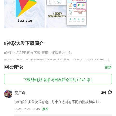
8神彩大发下载简介
8神彩大发
APP,现在下载,新用户还送新人礼包.
8神彩大发是一款非常有趣的恋爱养成的游戏，游戏中玩家将会拥有一个
生动可爱的女友，你将会在这里和自己的女友发生许多有趣的剧情故事，
网友评论
更多
经历着一场令人惊心动魄的恋爱，游戏中将会根据的难度行为来触发许多
不同的事件。
下载8神彩大发参与网友评论互动 ( 249 条 )
8神彩大发软件特色
庞广辉
298
1,精良制作
2,自由才是这个年代最珍贵的东西!抛开条条框框,发挥你的无限创意,操作
游戏的任务系统很有趣，每个任务都有不同的挑战和奖励！
流畅,助你实现你的艺术构想!
2026-05-30 07:45
推荐
3,精彩的职场课程，帮助你找到适合自己职业路径的同时，提升你的职场