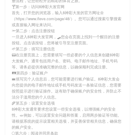
册流程，让您轻松开启精彩的体育之旅。
🍸第一步：访问8神彩大发官网
首先，打开您的浏览器，输入
8神彩大发
的官方网址🌼
（https://www.ifeve.com/page/48/）。您可以通过搜索引擎搜索
或直接输入网址来访问。
🔦第二步：点击注册按钮
一旦进入
8神彩大发
官网，🛹您会在页面上找到一个醒目的注册
按钮。点击该按钮，您将被引导至注册页面。
🌱第三步：填写注册信息
📟在注册页面上，您需要填写一些必要的个人信息来创建
8神彩
大发
账户。通常包括用户名、密码、电子邮件地址、手机号码
等。请务必提供准确完整的信息，以确保顺利完成注册。
🛤第四步：验证账户
🚝填写完个人信息后，您可能需要进行账户验证。
8神彩大发
会
向您提供的电子邮件地址或手机号码发送一条验证信息，您需要
按照提示进行验证操作。这有助于确保账户的安全性，并防止不
法分子滥用您的个人信息。
🌾第五步：设置安全选项
8神彩大发
通常要求您设置一些安全选项，以增强账户的安全
性。🥗例如，可以设置安全问题和答案，启用两步验证等功能。
请根据系统的提示设置相关选项，并妥善保管相关信息，确保您
的账户安全。
🌕第六步：阅读并同意条款