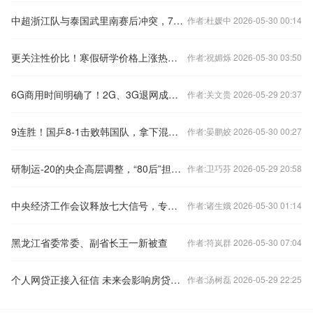
中超浙江队与泰国武里南赛后冲突，7人被禁赛48场
作者:杜媛中 2026-05-30 00:14
更关注性价比！寒假研学价格上涨热度下降
作者:祝媚烁 2026-05-30 03:50
6G商用时间明确了！2G、3G退网成必然 老用户怎么办？
作者:关文贵 2026-05-29 20:37
9连胜！国乒8-1击败韩国队，拿下混合团体世界杯冠军
作者:晏鹏姣 2026-05-30 00:27
研制运-20的央企高层调整，“80后”担任总经理
作者:卫巧芬 2026-05-29 20:58
中央经济工作会议释放七大信号，专家火线解读
作者:诸生娥 2026-05-30 01:14
黑龙江省委常委、副省长王一新被查
作者:符岚群 2026-05-30 07:04
个人网贷正接入征信 未来会影响房贷么？
作者:汤树磊 2026-05-29 22:25