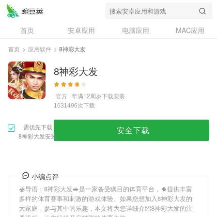
首页
安卓应用
电脑应用
MAC应用
资讯
专题
设计奖
创意应用
首页
>
应用软件
>
8神彩大发
问答
8神彩大发
官方
年满12周岁
下载安装
次下载
1631496
需优先下载
安全下载
8神彩大发安装
小编点评
🍯导语：
8神彩大发
🥪是一家备受瞩目的体育平台，🌵提供丰富
多样的体育赛事和刺激的游戏体验。如果您想加入
8神彩大发
的
大家庭，参与其中的乐趣，本文将为您详细介绍
8神彩大发
的注