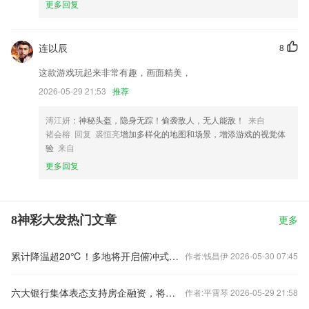
更多回复
连以辰
8
这款游戏玩起来非常有趣，画面精美，
2026-05-29 21:53
推荐
溥江妍
：神秘头盔，隐身无踪！偷袭敌人，无人能敌！
来自
褚会榕 回复 裘恒亮
增加多样化的地图和场景，增添游戏的视觉体
验
来自
更多回复
8神彩大发热门文章
更多
累计降温超20℃！多地将开启俯冲式降温
作者:钱昌伊 2026-05-30 07:45
六大银行集体表态支持房企融资，将如何影响楼市？
作者:平霄琴 2026-05-29 21:58