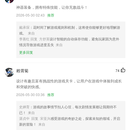
用户可随时查询在线咨询结果
神器装备，拥有特殊技能，让你无敌战斗！
【优化】优化通讯录搜索联系人展示页面等
2026-05-30 02:43
推荐
个人中心优化，我的主页更好看啦；
更方便的分享旅行生活
戴承琛
：花时间了解游戏规则和机制，这将使你能够更好地理解游
戏。
来自
脑图优化
李善红 回复 方舒英
设计智能的自动保存功能，避免玩家因为意外
联系我们
情况导致游戏进度丢失
来自
以上就是8神彩大发的介绍，如果您喜欢这款软件，您可以到应用商店进
更多回复
行打分评论，说出您的使用经历，以帮助我们更好的对产品进行优化修
改。
赖霄菊
74
设计有趣且富有挑战性的游戏关卡，让用户在游戏中体验到成长
和突破的快感。
2026-05-30 03:36
推荐
史婵育
：游戏的故事情节扣人心弦，每次剧情发展都让我期待不
已！
来自
湛贞中 回复 宋亚兴
感受游戏的奇妙之处，探索未知的领域，开启
新的冒险！
来自