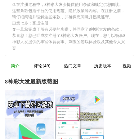
🥮在注册过程中，
8神彩大发
会提供使用条款和规定供您阅读。
这些条款包括平台的使用规范、隐私政策等内容。在注册之前，
请仔细阅读并理解这些条款，并确保您同意并愿意遵守。
🎞第七步：完成注册
🍄一旦您完成了所有必要的步骤，并同意了
8神彩大发
的条款，
恭喜您！您已经成功注册了8神彩大发账户。现在，您可以畅享
8
神彩大发
提供的丰富体育赛事、刺激的游戏体验以及其他令人兴
奋
简介
评论(49)
热门文章
历史版本
视频
8神彩大发最新版截图