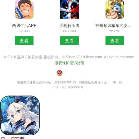
西遇生活APP
手机解压者
神州顺风车预约安卓版
5.61MB
24.27MB
22.2MB
查看
查看
查看
© 2010 至今 8神彩大发 版权所有。© Since 2010 ifeve.com. All rights reserved.
版权保护投诉指引
・
增值电信业务经营许可证：京B2-201797163
网络出版服务许可证：（署）网
出证（京）字第2799号
扫一扫安装