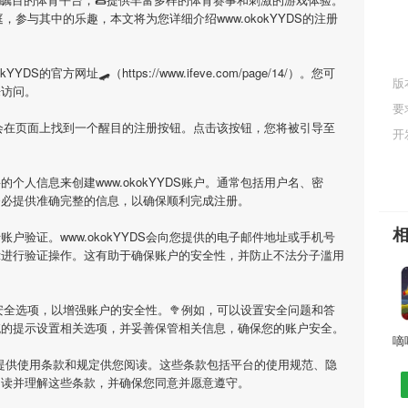
庭，参与其中的乐趣，本文将为您详细介绍
www.okokYYDS
的注册
。
okYYDS
的官方网址🛹（https://www.ifeve.com/page/14/）。您可
版
来访问。
要
您会在页面上找到一个醒目的注册按钮。点击该按钮，您将被引导至
开
要的个人信息来创建
www.okokYYDS
账户。通常包括用户名、密
务必提供准确完整的信息，以确保顺利完成注册。
行账户验证。
www.okokYYDS
会向您提供的电子邮件地址或手机号
示进行验证操作。这有助于确保账户的安全性，并防止不法分子滥用
安全选项，以增强账户的安全性。🥦例如，可以设置安全问题和答
统的提示设置相关选项，并妥善保管相关信息，确保您的账户安全。
提供使用条款和规定供您阅读。这些条款包括平台的使用规范、隐
阅读并理解这些条款，并确保您同意并愿意遵守。