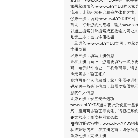
如果您想加入
www.okokYYDS
的大家
流程，让您轻松开启精彩的体育之旅
🕟第一步：访问www.okokYYDS官网
首先，打开您的浏览器，输入
www.ok
以通过搜索引擎搜索或直接输入网址
🦎第二步：点击注册按钮
一旦进入
www.okokYYDS
官网，🦠
注册页面。
🦐第三步：填写注册信息
🌽在注册页面上，您需要填写一些必
码、电子邮件地址、手机号码等。请
🎯第四步：验证账户
🕸填写完个人信息后，您可能需要进
码发送一条验证信息，您需要按照提
您的个人信息。
📡第五步：设置安全选项
www.okokYYDS
通常要求您设置一些
案，启用两步验证等功能。请根据系
🥥第六步：阅读并同意条款
🏘在注册过程中，
www.okokYYDS
会
私政策等内容。在注册之前，请仔细
👱第七步：完成注册