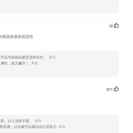
自制力，没有计划？没关系我们库课帮你进行学习，还有各种学员交流，
伙伴
合你错误的数据，针对性的出题辅助你完成记忆，可以避免app刷题太
12
记忆。
的视觉效果和观赏性
器便于随时使用。
确传递理想机构学校，让孩子未来可期。
家可以与其他玩家交流和合作。
来自
学信息及时的在线查看和了解
升属性，战力飙升！
来自
户需要在规定时间内进行完成回答，然后又软件进行智能评改。
971
入胜，让人乐此不疲。
来自
和竞赛，让玩家可以展示自己的实力
来自