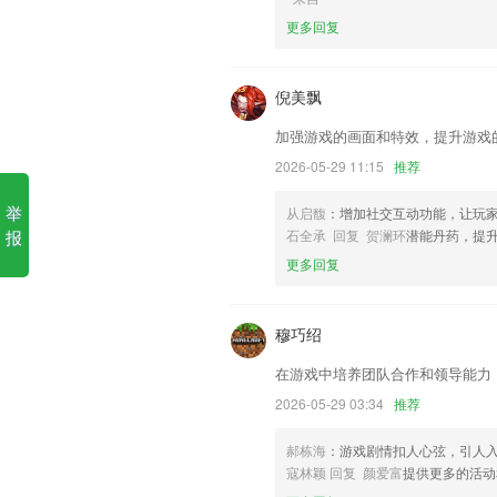
更多回复
1.打造可靠的学习系统，害怕自己没有
有一个轻松又美好的学习经历，找到学习
2.把真题涉及到的考点编写成改编题，结
倪美飘
多，记住选项的弊端，并且更有针对性的
加强游戏的画面和特效，提升游戏
3.，这是一个永久的完全免费的乐器调音
2026-05-29 11:15
推荐
4.链接线下独立第三方教育资源平台，精
举
从启馥
：增加社交互动功能，让玩
5.享受到最佳的学习信息，针对最全的教
报
石全承 回复 贺澜环
潜能丹药，提
6.平台每天都会提供真实考题训练，用
更多回复
www.okokYYDS更新了什么?
增加首页banner渠道
穆巧绍
会员特权更清晰
在游戏中培养团队合作和领导能力
求职者统一升级为“会员”；
2026-05-29 03:34
推荐
优化了审批的相关功能；
郝栋海
：游戏剧情扣人心弦，引人
新增跟踪您的预订状态；
寇林颖 回复 颜爱富
提供更多的活动
兼容安卓10系统，优化产品体验