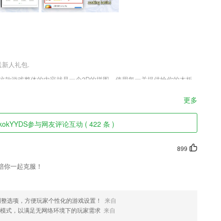
送新人礼包.
游戏，这款游戏整体的内容就是一个3D的拼图，使用每一关提供给你的木板
受到一种动手的乐趣。如果你想要自己用手来拼一下拼图就来尝试吧，
更多
kokYYDS参与网友评论互动 ( 422 条 )
行商品的代购和分销，给客户满意的购物体验，操作简单方便；
握更多的知识，快速的进行使用；
899
通过审计来完成;
陪你一起克服！
接分割等，快速制作精彩视频，记录自己精彩的瞬间。
选择，让孩子感受不同选择带来的不同结局
调整选项，方便玩家个性化的游戏设置！
来自
模式，以满足无网络环境下的玩家需求
来自