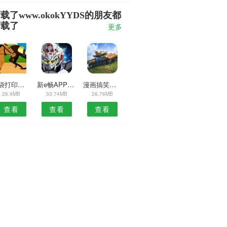
载了www.okokYYDS的朋友都
下载了
更多
口袋打印机APP
新e畅APP安装
漫画搞笑相机预约安卓版
26.9MB
33.74MB
26.76MB
查看
查看
查看