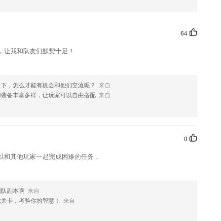
如果您喜欢这款软件，您可以到应用商店进行打分评论，说出您的使用经历，
64
，让我和队友们默契十足！
一下，怎么才能有机会和他们交流呢？
来自
和装备丰富多样，让玩家可以自由搭配
来自
0
以和其他玩家一起完成困难的任务，
团队副本啊
来自
戏关卡，考验你的智慧！
来自