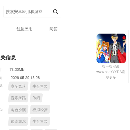
创意应用
问答
相关信息
扫一扫安装
小
73.20MB
www.okokYYDS发
现更多
间
2026-05-29 13:28
类
赛车竞速
生存冒险
音乐舞蹈
休闲
AG
角色扮演
模拟经营
传奇游戏
生存冒险