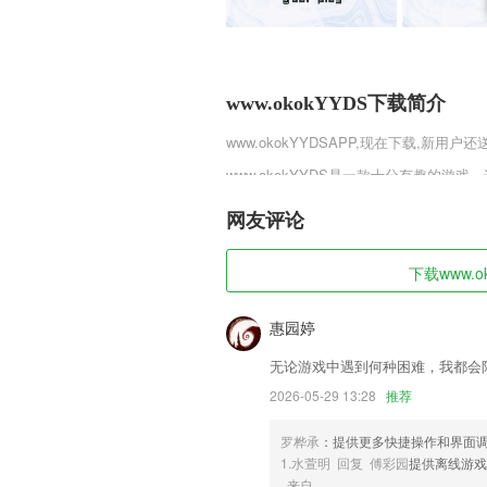
www.okokYYDS下载简介
www.okokYYDS
APP,现在下载,新用户还
www.okokYYDS是一款十分有趣的
来拼合出提示所给的图形，让玩家能够感
还是很考验玩家的脑力的。
网友评论
www.okokYYDS软件特色
下载www.o
1,简洁的界面让2265用户能更好的进
2,在平台里能够获得教育内容，帮助你掌
惠园婷
3,可以添加在线优惠的税收情况，并可以
无论游戏中遇到何种困难，我都会
4,「视频裁剪拼接」支持段视频裁剪拼
2026-05-29 13:28
推荐
5,开放式绘本，自由选择：开放式的剧情
罗桦承
：提供更多快捷操作和界面
6,【玩法升级，自定义你的二次元世界】
1.水萱明 回复 傅彩园
提供离线游戏
www.okokYYDS软件优势
来自