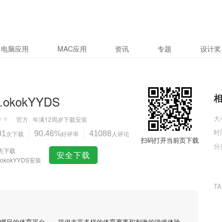
电脑应用
MAC应用
资讯
专题
设计奖
.okokYYDS
大
官方
年满12周岁
下载安装
时
01
次下载
90.46%
好评率
41088
人评论
扫码打开当前页下载
分
先下载
安全下载
.okokYYDS安装
T
受瞩目的体育平台，🌯提供丰富多样的体育赛事和刺激的游戏体验。