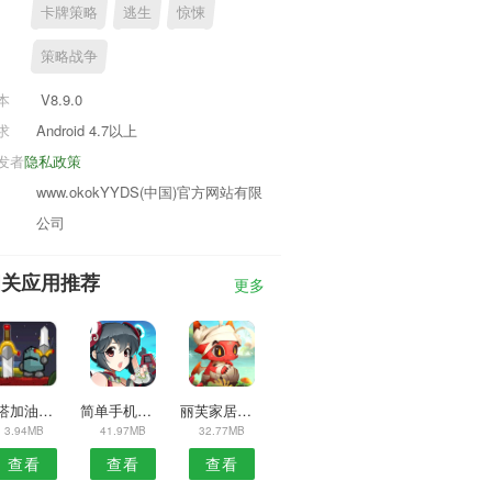
卡牌策略
逃生
惊悚
策略战争
本
V8.9.0
求
Android 4.7以上
发者
隐私政策
www.okokYYDS(中国)官方网站有限
公司
相关应用推荐
更多
嘀嗒加油安卓版
简单手机描画助手APP
丽芙家居安卓版
3.94MB
41.97MB
32.77MB
查看
查看
查看