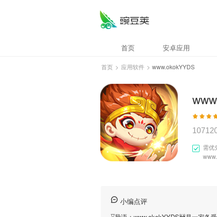
首页
安卓应用
首页
>
应用软件
>
www.okokYYDS
www
10712
需优
www
小编点评
⌛️导语：
www.okokYYDS
🚧是一家备