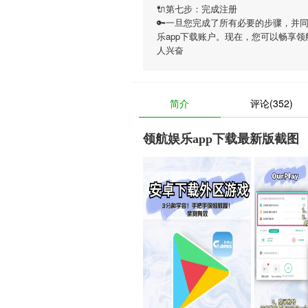
🔌第七步：完成注册
🔑一旦您完成了所有必要的步骤，并
乐app下载账户。现在，您可以畅享
领
人兴奋
简介
评论(352)
领航娱乐app下载最新版截图