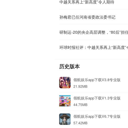
中越关系再上“新高度”令人期待
孙梅君已任河南省委政法委书记
研制运-20的央企高层调整，“80后”担
环球时报社评：中越关系再上“新高度”
历史版本
领航娱乐app下载V3.8专业版
21.92MB
领航娱乐app下载V1.3专业版
44.75MB
领航娱乐app下载V6.7专业版
57.42MB