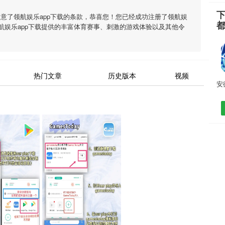
下
同意了
领航娱乐app下载
的条款，恭喜您！您已经成功注册了领航娱
航娱乐app下载
提供的丰富体育赛事、刺激的游戏体验以及其他令
热门文章
历史版本
视频