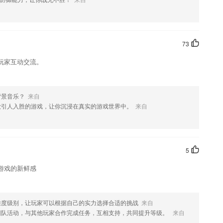
果您喜欢这款软件，您可以到应用商店进行打分评论，说出您的使用经
改。
73
玩家互动交流。
背景音乐？
来自
款引人入胜的游戏，让你沉浸在真实的游戏世界中。
来自
5
游戏的新鲜感
难度级别，让玩家可以根据自己的实力选择合适的挑战
来自
团队活动，与其他玩家合作完成任务，互相支持，共同提升等级。
来自