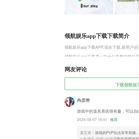
领航娱乐app下载下载简介
领航娱乐app下载
APP,现在下载,新用户还
领航娱乐app下载是一款十分有趣的修
钻研的妙法，并且体验使用神剑魔剑挥砍
尝试一下这款经典的游戏吧。
网友评论
领航娱乐app下载软件特色
下载领航娱乐a
1,【医患沟通】健康泰安app拥有医疗
2,【数字化集采】：众多电商平台一键比
冉彦骅
3,实时更新的口语训练话题，英语表达热
游戏中的道具系统很有趣，可以自
4,资源包:在阶梯定价的套餐基础上,将
2026-08-07 16:41
推荐
买资源包满足自身使用需求,节省购买费用
5,头像剪辑，各种各样的形状均可进行设
夏芸勇
：游戏的PVP玩法非常刺激
1.终泽芸 回复 叶琰霞
熟练掌握游