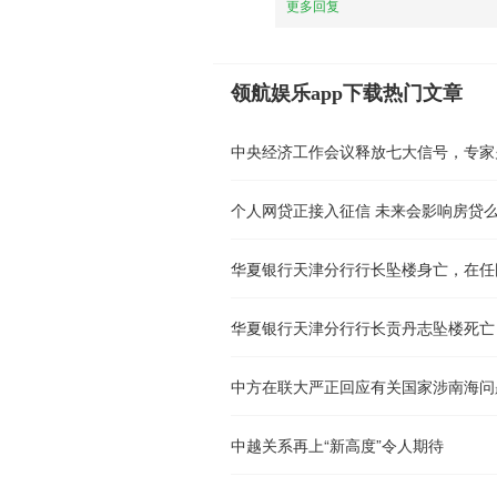
更多回复
领航娱乐app下载热门文章
中央经济工作会议释放七大信号，专家
个人网贷正接入征信 未来会影响房贷
华夏银行天津分行行长坠楼身亡，在任
华夏银行天津分行行长贡丹志坠楼死亡
中方在联大严正回应有关国家涉南海问
中越关系再上“新高度”令人期待