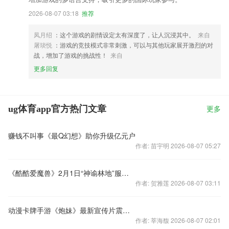
2026-08-07 03:18
推荐
凤月绍
：这个游戏的剧情设定太有深度了，让人沉浸其中。
来自
屠琰悦
：游戏的竞技模式非常刺激，可以与其他玩家展开激烈的对
战，增加了游戏的挑战性！
来自
更多回复
ug体育app官方热门文章
更多
赚钱不叫事《最Q幻想》助你升级亿元户
作者: 苗宇明 2026-08-07 05:27
《酷酷爱魔兽》2月1日“神谕林地”服火爆开启
作者: 贺雅莲 2026-08-07 03:11
动漫卡牌手游《炮妹》最新宣传片震撼曝光
作者: 莘海馥 2026-08-07 02:01