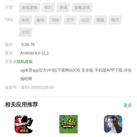
分类
游戏宠物
奇幻
养成
策略游戏
TAG
休闲
趣味
消除
文字
社交
视频
聊天
空间
版本
0.30.78
要求
Android 8.0 以上
开发者
隐私政策
ug体育app官方(中国)下载网站IOS 安卓版 手机版APP下载-并发
编程网
备案号：豫B2-20030028-29
相关应用推荐
更多