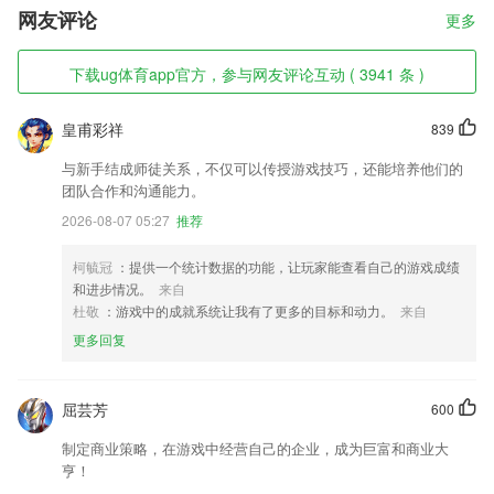
网友评论
更多
下载ug体育app官方，参与网友评论互动 ( 3941 条 )
皇甫彩祥
839
与新手结成师徒关系，不仅可以传授游戏技巧，还能培养他们的
团队合作和沟通能力。
2026-08-07 05:27
推荐
柯毓冠
：提供一个统计数据的功能，让玩家能查看自己的游戏成绩
和进步情况。
来自
杜敬
：游戏中的成就系统让我有了更多的目标和动力。
来自
更多回复
屈芸芳
600
制定商业策略，在游戏中经营自己的企业，成为巨富和商业大
亨！