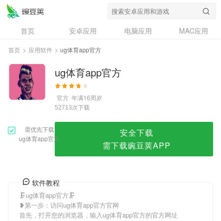
ug体育app官方
首页
安卓应用
电脑应用
MAC应用
资讯
专题
设计奖
创意应用
首页
>
应用软件
>
ug体育app官方
问答
ug体育app官方
官方
年满16周岁
次下载
52713
需优先下载
安全下载
ug体育app官方
需下载豌豆荚APP
软件教程
🗜ug体育app官方🗜
❥第一步：访问ug体育app官方官网
首先，打开您的浏览器，输入ug体育app官方的官方网址