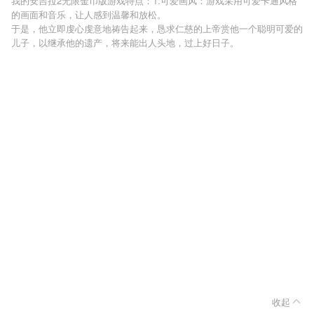
我的安吉拉2无限金币版游戏特点：1.可爱画风：游戏采用可爱卡通风格
的画面和音乐，让人感到温馨和放松。
于是，他立即虔心虔意地祷告起来，恳求仁慈的上帝赏他一个聪明可爱的
儿子，以继承他的遗产，将来能出人头地，过上好日子。
收起