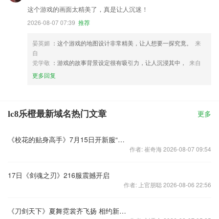
这个游戏的画面太精美了，真是让人沉迷！
2026-08-07 07:39
推荐
晏英媚
：这个游戏的地图设计非常精美，让人想要一探究竟。
来
自
党学敬
：游戏的故事背景设定很有吸引力，让人沉浸其中，
来自
更多回复
lc8乐橙最新域名热门文章
更多
《校花的贴身高手》7月15日开新服“刘静涵”
作者: 崔奇海 2026-08-07 09:54
17日《剑魂之刃》216服震撼开启
作者: 上官朋聪 2026-08-06 22:56
《刀剑天下》夏舞霓裳齐飞扬 相约新服过仲夏