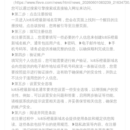
（https://www.ifeve.com/news/html/news_20260601083239_2163473
您可以通过搜索引擎搜索或直接输入网址来访问。
❥第二步：点击注册按钮
一旦进入lc8乐橙最新域名官网，您会在页面上找到一个醒目的注
册按钮。点击该按钮，您将被引导至注册页面。
❥第三步：填写注册信息
在注册页面上，您需要填写一些必要的个人信息来创建lc8乐橙最
新域名账户。通常包括用户名、❥密码、❥电子邮件地址、❥手
机号码等。请务必提供准确完整的信息，以确保顺利完成注册。
❥第四步：验证账户
填写完个人信息后，您可能需要进行账户验证。lc8乐橙最新域名
会向您提供的电子邮件地址或手机号码发送一条验证信息，您需
要按照提示进行验证操作。这有助于确保账户的安全性，并防止
不法分子滥用您的个人信息。
❥第五步：设置安全选项
lc8乐橙最新域名通常要求您设置一些安全选项，以增强账户的安
全性。例如，可以设置安全问题和答案，启用两步验证等功能。
请根据系统的提示设置相关选项，并妥善保管相关信息，确保您
的账户安全。
❥第六步：阅读并同意条款
在注册过程中，lc8乐橙最新域名会提供使用条款和规定供您阅
读。这些条款包括平台的使用规范、❥隐私政策等内容。在注册
之前，请仔细阅读并理解这些条款，并确保您同意并愿意遵守。