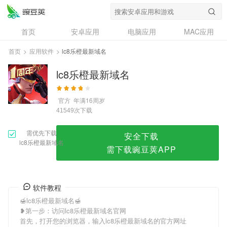
lc8乐橙最新域名
首页
安卓应用
电脑应用
MAC应用
资讯
专题
设计奖
创意应用
首页
>
应用软件
>
lc8乐橙最新域名
问答
lc8乐橙最新域名
官方
年满16周岁
次下载
41549
需优先下载
安全下载
lc8乐橙最新域名
需下载豌豆荚APP
软件教程
🍯lc8乐橙最新域名🍯
❥第一步：访问lc8乐橙最新域名官网
首先，打开您的浏览器，输入lc8乐橙最新域名的官方网址