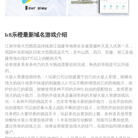
lc8乐橙最新域名游戏介绍
江南华南大范围高温持续浙江福建等地将生生被蒸服昨天是入伏第一天，
我国中东部地区仍有大范围高温天气，其中山西、四川、安徽、浙江及福
建等地出现37℃以上的酷热天气
还有很多具有杀伤力的关卡挑战需要你的完成，角色的等级是可以升级
的。
火柴人突袭游戏特色：1.玩家们可以组建属于自己的火柴人军团，能够在
强大的战斗场景中快速的制服敌人2.可以不断的增强自己的防御能力，保
护好自己的家园，能够使用多种不同的兵种3.自由的搭配组合，发挥更加
强大的战斗能力，合理的升级道具是赢得胜利的关键火柴人突袭游戏玩
法：1.各种不同的挑战关卡，也非常考验大家的操作能力，点击开始你的
自由冒险2.可以操控着火柴人战队不断的进行战斗，合理的开始你的冒险
任务吧3.大量经典的挑战关卡，玩起来也会更加的上瘾，各种道具使用更
加畅快火柴人突袭游戏评测：1.丰富技能任你解锁，技能可以叠加使用。
通过简单的训练之后，你将会掌握更加强大的技巧，在面对如同潮水般的
僵尸。