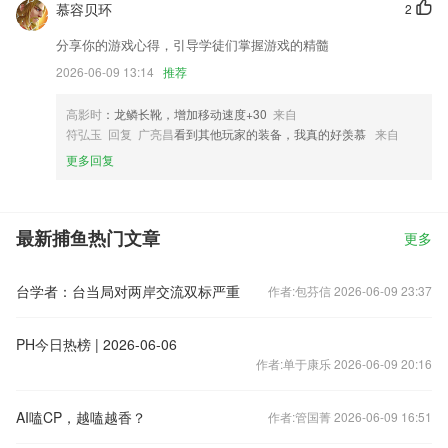
慕容贝环
2
分享你的游戏心得，引导学徒们掌握游戏的精髓
2026-06-09 13:14
推荐
高影时
：龙鳞长靴，增加移动速度+30
来自
符弘玉 回复 广亮昌
看到其他玩家的装备，我真的好羡慕
来自
更多回复
最新捕鱼热门文章
更多
台学者：台当局对两岸交流双标严重
作者:包芬信 2026-06-09 23:37
PH今日热榜 | 2026-06-06
作者:单于康乐 2026-06-09 20:16
AI嗑CP，越嗑越香？
作者:管国菁 2026-06-09 16:51