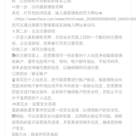
程，让您轻松开启精彩的体育之旅。
👀第一步：访问最新捕鱼官网
首先，打开您的浏览器，输入
最新捕鱼
的官方网址🥪
（https://www.ifeve.com/news/html/news_20260525084358_0640016
您可以通过搜索引擎搜索或直接输入网址来访问。
🌷第二步：点击注册按钮
一旦进入
最新捕鱼
官网，🍮您会在页面上找到一个醒目的注册按
钮。点击该按钮，您将被引导至注册页面。
🎲第三步：填写注册信息
🎑在注册页面上，您需要填写一些必要的个人信息来创建
最新捕
鱼
账户。通常包括用户名、密码、电子邮件地址、手机号码等。
请务必提供准确完整的信息，以确保顺利完成注册。
🕡第四步：验证账户
🔏填写完个人信息后，您可能需要进行账户验证。
最新捕鱼
会向
您提供的电子邮件地址或手机号码发送一条验证信息，您需要按
照提示进行验证操作。这有助于确保账户的安全性，并防止不法
分子滥用您的个人信息。
🚲第五步：设置安全选项
最新捕鱼
通常要求您设置一些安全选项，以增强账户的安全性。
🎹例如，可以设置安全问题和答案，启用两步验证等功能。请根
据系统的提示设置相关选项，并妥善保管相关信息，确保您的账
户安全。
⌚️第六步：阅读并同意条款