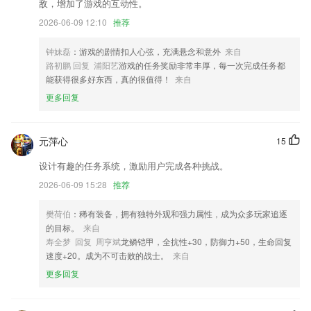
敌，增加了游戏的互动性。
2026-06-09 12:10
推荐
在线客服
销售历史成本显示方式优化
钟妹磊
：游戏的剧情扣人心弦，充满悬念和意外
来自
支持微信QQ图片分享；
路初鹏 回复 浦阳艺
游戏的任务奖励非常丰厚，每一次完成任务都
能获得很多好东西，真的很值得！
来自
个性化自助找书，多种查找方式，满足你的口味。
更多回复
修护以知的bug。
将会让你使用更加流畅，体验会更好！
元萍心
15
联系我们
以上就是最新捕鱼的介绍，如果您喜欢这款软件，您可以到应用商店进行
设计有趣的任务系统，激励用户完成各种挑战。
打分评论，说出您的使用经历，以帮助我们更好的对产品进行优化修改。
2026-06-09 15:28
推荐
樊荷伯
：稀有装备，拥有独特外观和强力属性，成为众多玩家追逐
的目标。
来自
寿全梦 回复 周亨斌
龙鳞铠甲，全抗性+30，防御力+50，生命回复
速度+20。成为不可击败的战士。
来自
更多回复