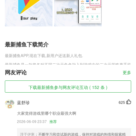
最新捕鱼下载简介
最新捕鱼
APP,现在下载,新用户还送新人礼包.
最新捕鱼是一款将各种不同二次元角色融入到游戏中的二次元策略类手机
游戏，这里有着各种不同的美少女任你自由的选择。通过各种不同的live
网友评论
更多
2D来感受各种不同的趣味玩法，利用这些角色能够更好的让玩家体验各
种不同的趣味，同时还有更多不同的冒险等你来体验。
下载最新捕鱼参与网友评论互动 ( 152 条 )
最新捕鱼软件特色
蓝舒珍
625
1,*平台上好有一对一的专业学习辅导，在这就可以轻松的学习和掌握重
点；
大家觉得游戏里哪个职业最强大啊
2,【故事拼图】
2026-06-09 23:37
推荐
3,【24小时水质自动在线监测】：监测水温、溶氧、PH值，参数实时传
输到监控中心和技术人员手机。
淳于伊寒
：不断学习和尝试新的游戏，保持对游戏的热情和探索精