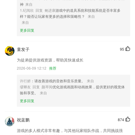
神
来自
4,专业训练错题，推进记忆力
1.纪阅欣 回复 鲍进康
游戏中的道具系统和技能系统是否丰富多
5,腾讯，新浪微博，QQ，微信，豆阴，快手等移动好友可以随时交流和
样？能否让玩家有更多的选择和策略性？
来自
共享平台。
来自
6,面诊管理：医生可自主开通面诊服务，管理面诊地点，发布号源排班，
更多回复
方便用户就诊;
最新捕鱼软件优势
童发子
95
1.所有的视频都有难易程度划分，用户可以根据自己的学习进度选择；
为徒弟提供游戏资源，帮助其快速成长
2.我们今天的少先队员是新时代的未来和希望，实现民族的伟大复兴的接
2026-06-09 12:12
推荐
力棒将传到我们这一代少先队员手中。
3.个人学习不受客观条件限制，自由度大。在场地、时间等条件不好时可
许行娇
：请改善游戏的音效和音乐质量。
来自
以自学，适应性更好，2265职工可以自己随机应变灵活安排学习活动，
缪卿友 回复 颜琴阅
优化游戏画面和动画效果，提供更好的视觉体
解决了学习与工作争时间、争精力的矛盾。
验和享受。
来自
更多回复
4.每天15分钟，听说测练记得牢。
5.随时去进行直播，拥有非常多强大的功能，可以在工作日里面不间断的
去进行更好的服务。
祝蓝鹏
874
6.与领域专家合作，打造精品课程，选课，整合内容和精品课程资源。
游戏的多人模式非常有趣，与其他玩家组队作战，共同挑战强
最新捕鱼更新了什么?