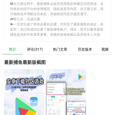
🏩在注册过程中，
最新捕鱼
会提供使用条款和规定供您阅读。这
些条款包括平台的使用规范、隐私政策等内容。在注册之前，请
仔细阅读并理解这些条款，并确保您同意并愿意遵守。
🚛第七步：完成注册
🐡一旦您完成了所有必要的步骤，并同意了
最新捕鱼
的条款，恭
喜您！您已经成功注册了最新捕鱼账户。现在，您可以畅享
最新
捕鱼
提供的丰富体育赛事、刺激的游戏体验以及其他令人兴奋
简介
评论(317)
热门文章
历史版本
视频
最新捕鱼最新版截图