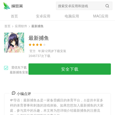
首页
安卓应用
电脑应用
MAC应用
资讯
专题
设计奖
创意应用
首页
>
应用软件
>
最新捕鱼
问答
最新捕鱼
官方
年满12周岁
下载安装
次下载
1646737
需优先下载
安全下载
最新捕鱼安装
小编点评
💸导语：
最新捕鱼
♨是一家备受瞩目的体育平台，⚓️提供丰富多
样的体育赛事和刺激的游戏体验。如果您想加入
最新捕鱼
的大家
庭，参与其中的乐趣，本文将为您详细介绍
最新捕鱼
的注册流