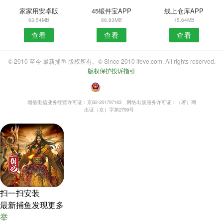
家家用安卓版
45锻件宝APP
线上仓库APP
63.54MB
86.83MB
15.64MB
查看
查看
查看
© 2010 至今 最新捕鱼 版权所有。© Since 2010 ifeve.com. All rights reserved.
版权保护投诉指引
・
增值电信业务经营许可证：京B2-201797163
网络出版服务许可证：（署）网
出证（京）字第2799号
扫一扫安装
最新捕鱼发现更多
举