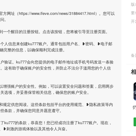
版
要
ttps://www.ifeve.com/news/31884417.html）。您可以
访问。
开
上找到一个醒目的注册按钮。点击该按钮，您将被引导至注册页面。
个人信息来创建ku777账户。通常包括用户名、❥密码、❥电子邮
确完整的信息，以确保顺利完成注册。
备案
户验证。ku777会向您提供的电子邮件地址或手机号码发送一条验
作。这有助于确保账户的安全性，并防止不法分子滥用您的个人信
项，以增强账户的安全性。例如，可以设置安全问题和答案，启用两步
相关选项，并妥善保管相关信息，确保您的账户安全。
条款和规定供您阅读。这些条款包括平台的使用规范、❥隐私政策等内
这些条款，并确保您同意并愿意遵守。
ku777的条款，恭喜您！您已经成功注册了ku777账户。现在，
事、❥刺激的游戏体验以及其他令人兴奋。