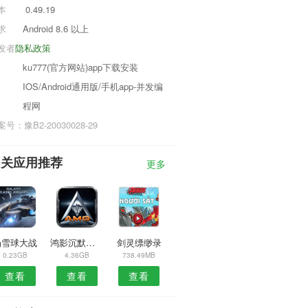
本
0.49.19
求
Android 8.6 以上
发者
隐私政策
ku777(官方网站)app下载安装
IOS/Android通用版/手机app-并发编
程网
号：豫B2-20030028-29
相关应用推荐
更多
扔雪球大战
鸿影沉默传奇
剑灵缥缈录
0.23GB
4.36GB
738.49MB
查看
查看
查看