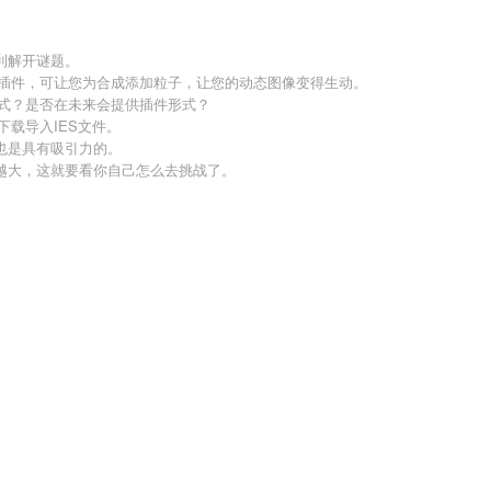
利解开谜题。
 Effects的一个插件，可让您为合成添加粒子，让您的动态图像变得生动。
形式？是否在未来会提供插件形式？
站下载导入IES文件。
也是具有吸引力的。
越大，这就要看你自己怎么去挑战了。