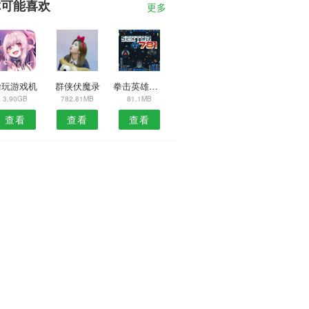
你可能喜欢
更多
偷玩游戏机
群侠伏魔录
拳击英雄竞技场
3.90GB
782.81MB
81.1MB
查看
查看
查看