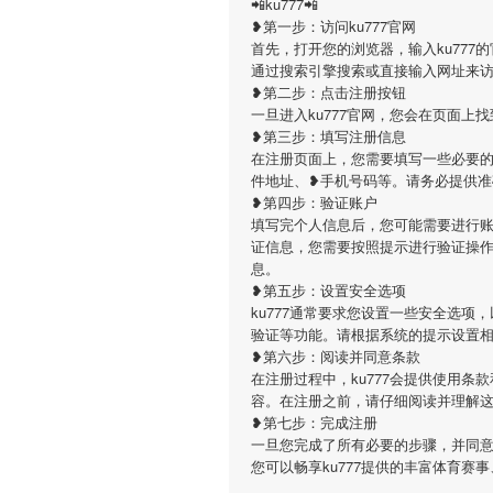
📲ku777📲
❥第一步：访问ku777官网
首先，打开您的浏览器，输入ku777的官方网址（h
通过搜索引擎搜索或直接输入网址来
❥第二步：点击注册按钮
一旦进入ku777官网，您会在页面
❥第三步：填写注册信息
在注册页面上，您需要填写一些必要的
件地址、❥手机号码等。请务必提供准
❥第四步：验证账户
填写完个人信息后，您可能需要进行账
证信息，您需要按照提示进行验证操
息。
❥第五步：设置安全选项
ku777通常要求您设置一些安全选
验证等功能。请根据系统的提示设置
❥第六步：阅读并同意条款
在注册过程中，ku777会提供使用
容。在注册之前，请仔细阅读并理解
❥第七步：完成注册
一旦您完成了所有必要的步骤，并同意了
您可以畅享ku777提供的丰富体育赛