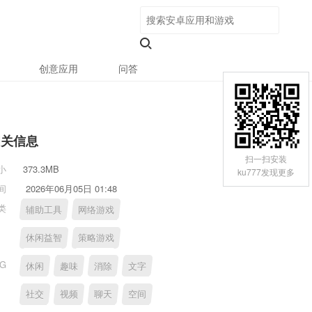
创意应用
问答
相关信息
扫一扫安装
小
373.3MB
ku777发现更多
间
2026年06月05日 01:48
类
辅助工具
网络游戏
休闲益智
策略游戏
AG
休闲
趣味
消除
文字
社交
视频
聊天
空间