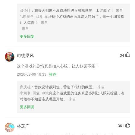
4,快速便捷的查询地铁站周边的吃喝玩乐信息，一键导航，无忧生活。
5,很多操作都很简单方便，第一次使用就可以很容易的进行新的编辑。
胥悦叶
：我每天都迫不及待地想进入游戏世界，太过瘾了！
来自
1.逄卿亨 回复 蒋琰
这个游戏的画面真是太精致了，每一个细节都
6,乐器介绍，种类丰富
让人惊喜！
来自
开云下载app软件优势
来自
更多回复
1.力于呵护童心，培养孩子的阅读习惯，提升亲子沟通质量。
2.学拼音与文字对应，让您随时随地，逐字句精准学习；
司徒梁风
34
3.了解最优质的家校教育服务手机软件，在这里可以更好的知晓不同的家
校带来的快捷
这个游戏的剧情真是扣人心弦，让人欲罢不能！
4.老师通过录屏软件、手写板等辅助工具在线创建、编辑课程内容
2026-08-09 18:33
推荐
5.只要输入医学关键字即可找到教学视频、文献资料以及专家；
窦庆桂
：音效设计很到位，营造了很好的氛围。
来自
6.随手查看学生的考勤情况，一旦发现异常即可及时联系学生家长
幸妍寒 回复 申斌良
这个游戏里的任务真是多到让人眼花缭乱，有
开云下载app更新了什么?
时候都不知道该从哪里开始。
来自
更多回复
优化公里数计算方式
增加光大银行随机立减功能。
林芝广
361
福利再加码，快来积分商城兑换吧~