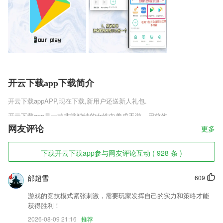
开云下载app下载简介
开云下载app
APP,现在下载,新用户还送新人礼包.
开云下载app是一款非常独特的女性向养成手游，用前作
网友评论
更多
开云下载app软件特色
1,【阅读功能】优秀阅读体验,护眼模式、仿真等多翻页效果、文字大小
下载开云下载app参与网友评论互动 ( 928 条 )
调节、变换阅读背景、阅读亮度调整、锁屏时间变换、批量下载、进度跳
转、目录书签、报错功能
邰超雪
609
2,坚持需求导向，积极开发具有郫都特色、符合基层实际系列课程，提升
培训内容的针对性、实践经验的可及性。
游戏的竞技模式紧张刺激，需要玩家发挥自己的实力和策略才能
获得胜利！
3,文档识别 识别提取word文件并导出word格式
2026-08-09 21:16
推荐