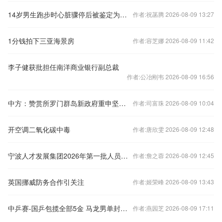
14岁男生跑步时心脏骤停后被鉴定为器质性痴呆，这是什么病？校内AED未启用是否是其伤残的主因？
作者:祝菡腾 2026-08-09 13:27
1分钱拍下三亚海景房
作者:容芝娜 2026-08-09 11:42
李子健获批担任南洋商业银行副总裁
作者:公冶刚韦 2026-08-09 16:56
中方：赞赏所罗门群岛新政府重申坚定恪守一个中国原则
作者:司富珠 2026-08-09 10:04
开空调二氧化碳中毒
作者:唐欣雯 2026-08-09 12:48
宁波人才发展集团2026年第一批人员招聘公告
作者:詹之蓉 2026-08-09 12:45
英国挪威防务合作引关注
作者:姬荣峰 2026-08-09 13:43
中乒赛-国乒包揽全部5金 马龙男单封王丁宁惜败王曼昱
作者:燕园芝 2026-08-09 17:11