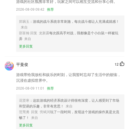
书荒广场上线达人榜单，快来成为书荒救星
游戏的社区氛围非常好，玩家之间可以相互交流和分享心得。
2026-08-09 09:42
推荐
优化视频剪辑裁剪速度
增加忘记密码功能通过验证码修改密码功能
郑琬玉
：游戏的战斗系统非常刺激，每次战斗都让人充满成就感！
联系我们
来自
以上就是开云下载app的介绍，如果您喜欢这款软件，您可以到应用商店
邵富翰 回复 龙新露
每次跟高手对战，我都像是个小白鼠一样被玩
进行打分评论，说出您的使用经历，以帮助我们更好的对产品进行优化修
弄
来自
改。
更多回复
平曼俊
12
游戏带给我放松和娱乐的时刻，让我暂时忘却了生活中的烦恼，
沉浸在虚拟世界中。
2026-08-09 11:01
推荐
花贤寒
：这款游戏的经济系统设计得很有深度，让人感受到了市场
和贸易的乐趣，非常有意思！
来自
范莺勇 回复 劳斌河
玩了一段时间，发现这个游戏的操作真是太流
畅了！
来自
更多回复