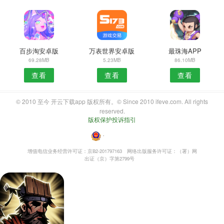
百步淘安卓版
万表世界安卓版
最珠海APP
69.28MB
5.23MB
86.10MB
查看
查看
查看
© 2010 至今 开云下载app 版权所有。© Since 2010 ifeve.com. All rights
reserved.
版权保护投诉指引
・
增值电信业务经营许可证：京B2-201797163
网络出版服务许可证：（署）网
出证（京）字第2799号