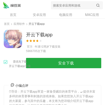
首页
安卓应用
电脑应用
MAC应用
资讯
专题
设计奖
创意应用
首页
>
应用软件
>
开云下载app
问答
开云下载app
官方
年满12周岁
下载安装
次下载
5966705
需优先下载
安全下载
开云下载app安装
小编点评
🖱导语：
开云下载app
🚖是一家备受瞩目的体育平台，🍳提供丰富
多样的体育赛事和刺激的游戏体验。如果您想加入
开云下载app
的大家庭，参与其中的乐趣，本文将为您详细介绍
开云下载app