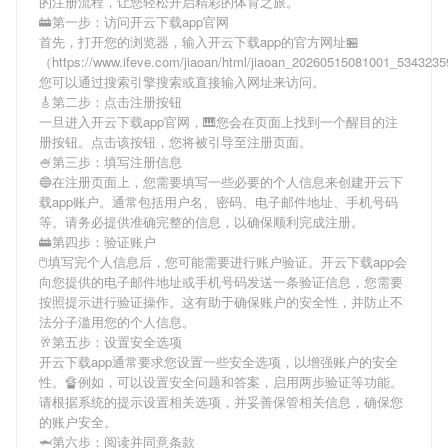
的注册流程，让您轻松开启精彩的体育之旅。
🚋第一步：访问开云下载app官网
首先，打开您的浏览器，输入
开云下载app
的官方网址🏪
（https://www.ifeve.com/jiaoan/html/jiaoan_20260515081001_53432
您可以通过搜索引擎搜索或直接输入网址来访问。
🎸第二步：点击注册按钮
一旦进入
开云下载app
官网，🎹您会在页面上找到一个醒目的注
册按钮。点击该按钮，您将被引导至注册页面。
🍧第三步：填写注册信息
🔵在注册页面上，您需要填写一些必要的个人信息来创建
开云下
载app
账户。通常包括用户名、密码、电子邮件地址、手机号码
等。请务必提供准确完整的信息，以确保顺利完成注册。
🚋第四步：验证账户
🖱填写完个人信息后，您可能需要进行账户验证。
开云下载app
会
向您提供的电子邮件地址或手机号码发送一条验证信息，您需要
按照提示进行验证操作。这有助于确保账户的安全性，并防止不
法分子滥用您的个人信息。
🥂第五步：设置安全选项
开云下载app
通常要求您设置一些安全选项，以增强账户的安全
性。🔏例如，可以设置安全问题和答案，启用两步验证等功能。
请根据系统的提示设置相关选项，并妥善保管相关信息，确保您
的账户安全。
🦈第六步：阅读并同意条款