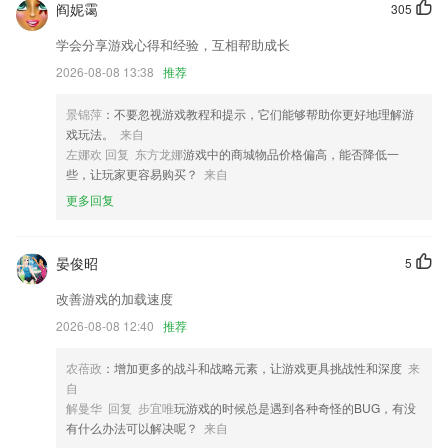
阎妮霭
305
想表达对作者的爱?月票打赏送送送...
学会分享游戏心得和经验，互相帮助成长
极爽畅读，再无广告烦扰！
2026-08-08 13:38
推荐
优化过滤逻辑，减少误点情况。
离职申请优化
景锦萍
：不要忽视游戏教程和提示，它们能够帮助你更好地理解游
戏玩法。
来自
优化了配网存在的问题
左娜欢 回复 东方龙娜
游戏中的商城物品价格偏高，能否降低一
联系我们
些，让玩家更容易购买？
来自
以上就是急速飞艇网页的介绍，如果您喜欢这款软件，您可以到应用商店
更多回复
进行打分评论，说出您的使用经历，以帮助我们更好的对产品进行优化修
改。
晏俊昭
5
改善游戏的加载速度
2026-08-08 12:40
推荐
农蓓政
：增加更多的战斗和战略元素，让游戏更具挑战性和深度
来
自
解曼华 回复 步宜唯
玩游戏的时候总是遇到各种奇怪的BUG，有没
有什么办法可以解决呢？
来自