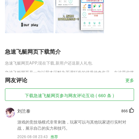
急速飞艇网页下载简介
急速飞艇网页
APP,现在下载,新用户还送新人礼包.
急速飞艇网页是一款以我本沉默为基调打造的优质传奇作品，在这里你将
再一次感受到所有的沉默版本情怀体现，为你开创真正的复古格局，梦回
网友评论
更多
03年代，享受和端游一样的丰富可玩性，让所有的情怀粉丝都能够收获
感动享受热血，打造最顶尖的竞技质量!
下载急速飞艇网页参与网友评论互动 ( 660 条 )
急速飞艇网页软件特色
刘兰泰
866
1,上万种药品概述、说明书、药厂信息、网友报价、点评等信息，一键搞
定。
游戏的竞技场模式非常刺激，玩家可以与其他玩家进行实时对
2,设置你感兴趣的话题，平台强烈推荐你阅读;
战，展示自己的实力和技巧。
3,玩在旅途,必须解放全身心,哇旅行app里不仅有知名景点,也有小众、别
2026-08-08 23:43
推荐