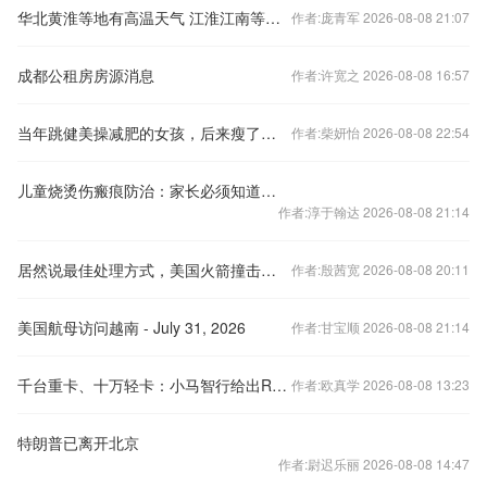
华北黄淮等地有高温天气 江淮江南等地将有强降雨
作者:庞青军 2026-08-08 21:07
成都公租房房源消息
作者:许宽之 2026-08-08 16:57
当年跳健美操减肥的女孩，后来瘦了吗？
作者:柴妍怡 2026-08-08 22:54
儿童烧烫伤瘢痕防治：家长必须知道的科学护理指南
作者:淳于翰达 2026-08-08 21:14
居然说最佳处理方式，美国火箭撞击月球有何警示？轨道器确认画面
作者:殷茜宽 2026-08-08 20:11
美国航母访问越南 - July 31, 2026
作者:甘宝顺 2026-08-08 21:14
千台重卡、十万轻卡：小马智行给出Robotruck量产时间表
作者:欧真学 2026-08-08 13:23
特朗普已离开北京
作者:尉迟乐丽 2026-08-08 14:47