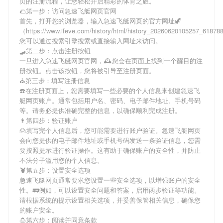
页
的注册流程，让您轻松开启精彩的体育之旅。
🌮第一步：访问急速飞艇网页官网
首先，打开您的浏览器，输入
急速飞艇网页
的官方网址🦖
（https://www.ifeve.com/history/html/history_20260620105257_6187
您可以通过搜索引擎搜索或直接输入网址来访问。
🛹第二步：点击注册按钮
一旦进入
急速飞艇网页
官网，🕰您会在页面上找到一个醒目的注
册按钮。点击该按钮，您将被引导至注册页面。
⛪️第三步：填写注册信息
☎️在注册页面上，您需要填写一些必要的个人信息来创建
急速飞
艇网页
账户。通常包括用户名、密码、电子邮件地址、手机号码
等。请务必提供准确完整的信息，以确保顺利完成注册。
👨第四步：验证账户
🙍填写完个人信息后，您可能需要进行账户验证。
急速飞艇网页
会向您提供的电子邮件地址或手机号码发送一条验证信息，您需
要按照提示进行验证操作。这有助于确保账户的安全性，并防止
不法分子滥用您的个人信息。
🦞第五步：设置安全选项
急速飞艇网页
通常要求您设置一些安全选项，以增强账户的安全
性。🚃例如，可以设置安全问题和答案，启用两步验证等功能。
请根据系统的提示设置相关选项，并妥善保管相关信息，确保您
的账户安全。
🍮第六步：阅读并同意条款