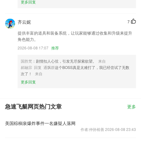
更多回复
齐云妮
7
提供丰富的道具和装备系统，让玩家能够通过收集和升级来提升
角色能力。
2026-08-08 17:07
推荐
国胜梵
：剧情扣人心弦，引发无尽探索欲望。
来自
郝融宗 回复 通飘群
这个BOSS真是太难打了，我已经尝试了无数
次了！
来自
更多回复
急速飞艇网页热门文章
更多
美国棕榈泉爆炸事件一名嫌疑人落网
作者:仲孙裕善 2026-08-08 23:43