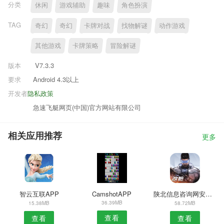
分类
休闲
游戏辅助
趣味
角色扮演
TAG
奇幻
奇幻
卡牌对战
找物解谜
动作游戏
其他游戏
卡牌策略
冒险解谜
版本
V7.3.3
要求
Android 4.3以上
开发者
隐私政策
急速飞艇网页(中国)官方网站有限公司
相关应用推荐
更多
智云互联APP
CamshotAPP
陕北信息咨询网安卓版
36.39MB
15.38MB
58.72MB
查看
查看
查看