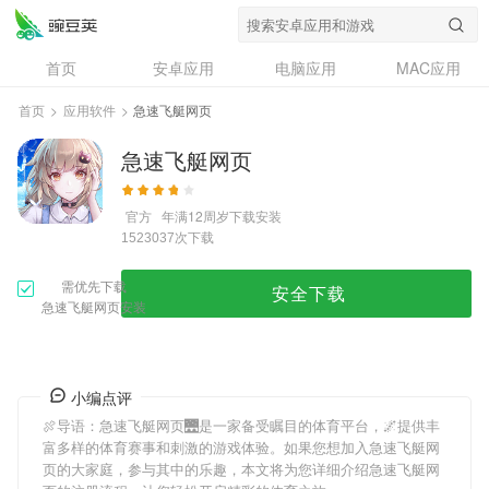
首页
安卓应用
电脑应用
MAC应用
资讯
专题
设计奖
创意应用
首页
>
应用软件
>
急速飞艇网页
问答
急速飞艇网页
官方
年满12周岁
下载安装
次下载
1523037
需优先下载
安全下载
急速飞艇网页安装
小编点评
🍖导语：
急速飞艇网页
🌉是一家备受瞩目的体育平台，🌌提供丰
富多样的体育赛事和刺激的游戏体验。如果您想加入
急速飞艇网
页
的大家庭，参与其中的乐趣，本文将为您详细介绍
急速飞艇网