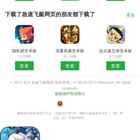
下载了急速飞艇网页的朋友都下载了
更多
隐私锁安卓版
流量风暴安卓版
起点备忘录安卓版
70.30MB
90.14MB
57.30MB
查看
查看
查看
© 2010 至今 急速飞艇网页 版权所有。© Since 2010 ifeve.com. All rights
reserved.
版权保护投诉指引
・
增值电信业务经营许可证：京B2-201797163
网络出版服务许可证：（署）网
出证（京）字第2799号