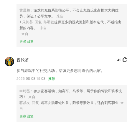
具风情的玩乐项目,给您更好的互动、体验与消费感受
黄晨胜
：游戏的充值系统很公平，不会让充值玩家占据太大的优
4,选1000万本图书资源，全新内容秒速更新。
势，保证了公平竞争。
来自
5,深度分析：即时热点策划专题，汇聚百家争鸣。
1.朱阅芬 回复 陈羽蓓
提供更多的游戏更新和版本迭代，不断推出
新的内容。
来自
6,更好的知晓不同的信息,让2265用户拥有一个最好的睡眠环境
来自
急速飞艇网页软件优势
更多回复
1.教练可以在线发布教学课程和教学视频，还能在线对考生进行管理，学
员能在软件上进行模拟考试；
胥轮茗
42
2.智能算法评价学习效果，定制个性化操练方案
参与游戏中的社交活动，结识更多志同道合的玩家。
3.机考、pk测试、通关教材、考点狂背、高频题目、资讯、错题、笔记、
收藏、答疑、视频课程。
2026-08-08 15:03
推荐
4.收集的有历年的真题，用户可以自主的刷题不受限制
申时薇
：参加竞赛活动，如赛车、马术等，展示你的驾驶和骑术技
5.便捷的操控方式
巧！
来自
蒋晶友 回复 诸葛友韵
毒蛇匕首，附带毒素效果，适合刺客职业
来
6.通过自己空余的时间去接一些帮助孩子改作业的任务，还可以获得到一
自
份收益。
更多回复
急速飞艇网页更新了什么?
修复没有显示系统应用是，全选也把系统应用也选中。