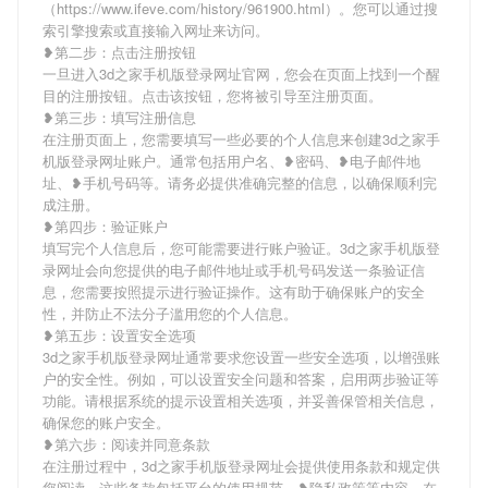
（https://www.ifeve.com/history/961900.html）。您可以通过搜
索引擎搜索或直接输入网址来访问。
❥第二步：点击注册按钮
一旦进入3d之家手机版登录网址官网，您会在页面上找到一个醒
目的注册按钮。点击该按钮，您将被引导至注册页面。
❥第三步：填写注册信息
在注册页面上，您需要填写一些必要的个人信息来创建3d之家手
机版登录网址账户。通常包括用户名、❥密码、❥电子邮件地
址、❥手机号码等。请务必提供准确完整的信息，以确保顺利完
成注册。
❥第四步：验证账户
填写完个人信息后，您可能需要进行账户验证。3d之家手机版登
录网址会向您提供的电子邮件地址或手机号码发送一条验证信
息，您需要按照提示进行验证操作。这有助于确保账户的安全
性，并防止不法分子滥用您的个人信息。
❥第五步：设置安全选项
3d之家手机版登录网址通常要求您设置一些安全选项，以增强账
户的安全性。例如，可以设置安全问题和答案，启用两步验证等
功能。请根据系统的提示设置相关选项，并妥善保管相关信息，
确保您的账户安全。
❥第六步：阅读并同意条款
在注册过程中，3d之家手机版登录网址会提供使用条款和规定供
您阅读。这些条款包括平台的使用规范、❥隐私政策等内容。在