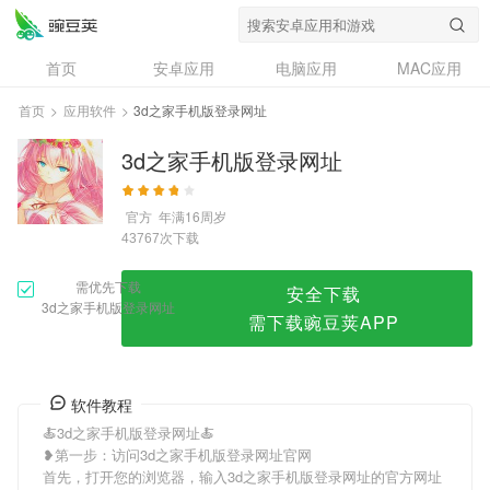
3d之家手机版登录网址
首页
安卓应用
电脑应用
MAC应用
资讯
专题
设计奖
创意应用
首页
>
应用软件
>
3d之家手机版登录网址
问答
3d之家手机版登录网址
官方
年满16周岁
次下载
43767
需优先下载
安全下载
3d之家手机版登录网址
需下载豌豆荚APP
软件教程
🍝3d之家手机版登录网址🍝
❥第一步：访问3d之家手机版登录网址官网
首先，打开您的浏览器，输入3d之家手机版登录网址的官方网址