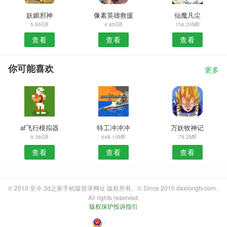
妖媚邪神
像素英雄救援
仙魔凡尘
5.89GB
4.85GB
156.20MB
查看
查看
查看
你可能喜欢
更多
af飞行模拟器
特工冲冲冲
万妖牧神记
9.36GB
648.10MB
79.2MB
查看
查看
查看
© 2010 至今 3d之家手机版登录网址 版权所有。© Since 2010 daxiongtv.com .
All rights reserved.
版权保护投诉指引
・