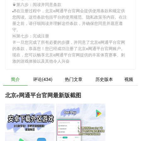
🍵第六步：阅读并同意条款
🎳在注册过程中，
北京e网通平台官网
会提供使用条款和规定供
您阅读。这些条款包括平台的使用规范、隐私政策等内容。在注
册之前，请仔细阅读并理解这些条款，并确保您同意并愿意遵
守。
🆖第七步：完成注册
🥂一旦您完成了所有必要的步骤，并同意了
北京e网通平台官网
的条款，恭喜您！您已经成功注册了北京e网通平台官网账户。
现在，您可以畅享
北京e网通平台官网
提供的丰富体育赛事、刺
激的游戏体验以及其他令人兴奋
简介
评论(434)
热门文章
历史版本
视频
北京e网通平台官网最新版截图