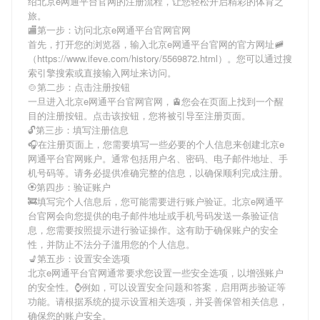
绍
北京e网通平台官网
的注册流程，让您轻松开启精彩的体育之
旅。
🏬第一步：访问北京e网通平台官网官网
首先，打开您的浏览器，输入
北京e网通平台官网
的官方网址🚞
（https://www.ifeve.com/history/5569872.html）。您可以通过搜
索引擎搜索或直接输入网址来访问。
🍲第二步：点击注册按钮
一旦进入
北京e网通平台官网
官网，🚊您会在页面上找到一个醒
目的注册按钮。点击该按钮，您将被引导至注册页面。
🔓第三步：填写注册信息
🎧在注册页面上，您需要填写一些必要的个人信息来创建
北京e
网通平台官网
账户。通常包括用户名、密码、电子邮件地址、手
机号码等。请务必提供准确完整的信息，以确保顺利完成注册。
🏵第四步：验证账户
🚒填写完个人信息后，您可能需要进行账户验证。
北京e网通平
台官网
会向您提供的电子邮件地址或手机号码发送一条验证信
息，您需要按照提示进行验证操作。这有助于确保账户的安全
性，并防止不法分子滥用您的个人信息。
💺第五步：设置安全选项
北京e网通平台官网
通常要求您设置一些安全选项，以增强账户
的安全性。⌚️例如，可以设置安全问题和答案，启用两步验证等
功能。请根据系统的提示设置相关选项，并妥善保管相关信息，
确保您的账户安全。