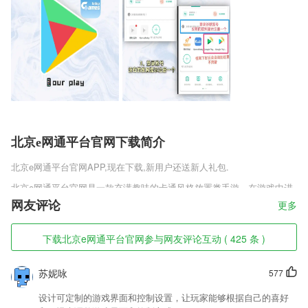
北京e网通平台官网下载简介
北京e网通平台官网
APP,现在下载,新用户还送新人礼包.
北京e网通平台官网是一款充满趣味的卡通风格放置类手游，在游戏中进
行简单的点击拖动便能轻松解锁数百种强大的装备，软萌可爱的小姐姐与
网友评论
更多
你一起饲养自己的宠物，解锁更多漂亮的服饰，让自己在战场上显得格外
耀眼，多种不同主题的地图场景，超多的英雄人物任你选择，击败强大的
下载北京e网通平台官网参与网友评论互动 ( 425 条 )
怪物，挑战高难度的关卡，更多有趣的游戏内容等你来体验!
北京e网通平台官网软件特色
苏妮咏
577
1,将政务服务向移动端拓展延伸，实现与群众密切相关的政务服务、公共
设计可定制的游戏界面和控制设置，让玩家能够根据自己的喜好
服务、社会服务事项的移动政务服务平台。