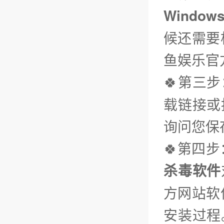
Window
候还需要
鱼娱乐官
🍀第三步
载链接或
询问您保
🍀第四
杀毒软件
方网站软
安装过程