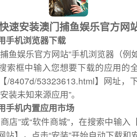
式快速安装澳门捕鱼娱乐官方网
使用手机浏览器下载
门捕鱼娱乐官方网站”手机浏览器（例
搜索框中输入您想要下载的应用的
/8407d/53323613.html】网址
许安装未知来源应用”。
②使用手机内置应用市场
用商店”或“软件商城”，在搜索中输入
网站】，点击“安装”开始自动下载和