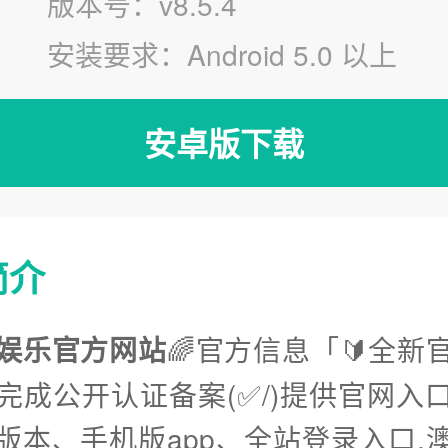
版本号：v8.5.4
安装要求：Android 5.0 以上
安卓版下载
简介
娱乐官方网站
🌈官方信息「🔰全新
已完成公开认证备案(✅/)提供官网入
版本、手机版app、全站登录入口.