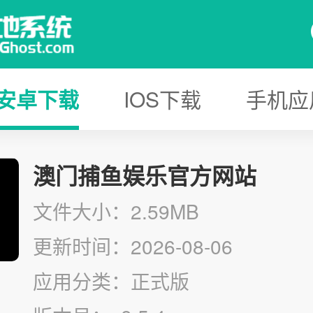
安卓下载
IOS下载
手机应
澳门捕鱼娱乐官方网站
文件大小：2.59MB
更新时间：2026-08-06
应用分类：正式版