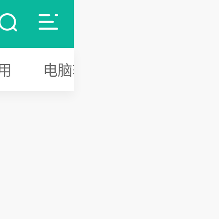
用
电脑软件
游戏攻略