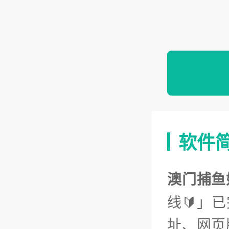
软件
澳门捕鱼
线🔰」
址、网页