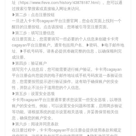
址（https://www.ifeve.com/history/43878187.html）。您可以通
过搜索引擎搜索或直接输入网址来访问。
❥第二步：点击注册按钮
一旦进入卡卡湾cagayan平台注册官网，您会在页面上找到一个
醒目的注册按钮。点击该按钮，您将被引导至注册页面。
❥第三步：填写注册信息
在注册页面上，您需要填写一些必要的个人信息来创建卡卡湾
cagayan平台注册账户。通常包括用户名、❥密码、❥电子邮件地
址、❥手机号码等。请务必提供准确完整的信息，以确保顺利完
成注册。
❥第四步：验证账户
填写完个人信息后，您可能需要进行账户验证。卡卡湾cagayan
平台注册会向您提供的电子邮件地址或手机号码发送一条验证信
息，您需要按照提示进行验证操作。这有助于确保账户的安全
性，并防止不法分子滥用您的个人信息。
❥第五步：设置安全选项
卡卡湾cagayan平台注册通常要求您设置一些安全选项，以增强
账户的安全性。例如，可以设置安全问题和答案，启用两步验证
等功能。请根据系统的提示设置相关选项，并妥善保管相关信
息，确保您的账户安全。
❥第六步：阅读并同意条款
在注册过程中，卡卡湾cagayan平台注册会提供使用条款和规定
供您阅读。这些条款包括平台的使用规范、❥隐私政策等内容。