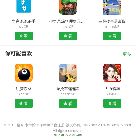
皇家泡泡杀手
弹力果冻料理次元联动版本
王牌传奇最新版
5.7GB
0.61GB
990.46MB
查看
查看
查看
你可能喜欢
更多
织梦森林
摩托车连连看
大力粉碎
9.58GB
539.57MB
47.4MB
查看
查看
查看
© 2010 至今 卡卡湾cagayan平台注册 版权所有。© Since 2010 daxiongtv.com .
All rights reserved.
版权保护投诉指引