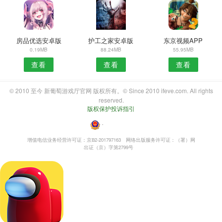
房品优选安卓版
护工之家安卓版
东京视频APP
0.19MB
88.24MB
55.95MB
查看
查看
查看
© 2010 至今 新葡萄游戏厅官网 版权所有。© Since 2010 ifeve.com. All rights
reserved.
版权保护投诉指引
・
增值电信业务经营许可证：京B2-201797163
网络出版服务许可证：（署）网
出证（京）字第2799号