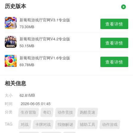
历史版本
新葡萄游戏厅官网V3.1专业版
查看详情
73.30MB
新葡萄游戏厅官网V4.2专业版
查看详情
50.15MB
新葡萄游戏厅官网V1.6专业版
查看详情
69.78MB
相关信息
大小
62.81MB
时间
2026-06-05 01:45
分类
生存冒险
奇幻
动作竞技
跑酷竞速
TAG
对战
卡牌对战
找物解谜
辅助工具
动作游戏