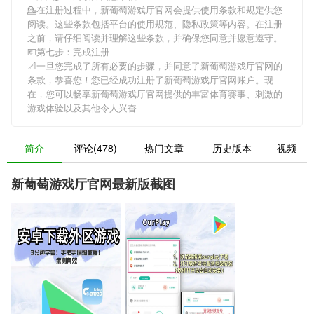
💁在注册过程中，
新葡萄游戏厅官网
会提供使用条款和规定供您
阅读。这些条款包括平台的使用规范、隐私政策等内容。在注册
之前，请仔细阅读并理解这些条款，并确保您同意并愿意遵守。
💶第七步：完成注册
📐一旦您完成了所有必要的步骤，并同意了
新葡萄游戏厅官网
的
条款，恭喜您！您已经成功注册了新葡萄游戏厅官网账户。现
在，您可以畅享
新葡萄游戏厅官网
提供的丰富体育赛事、刺激的
游戏体验以及其他令人兴奋
简介
评论(478)
热门文章
历史版本
视频
新葡萄游戏厅官网最新版截图