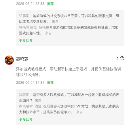
2026-06-04 23:33
推荐
开发商：昭通市睿邦科技有限公司
修改第三方sdk加载顺序，再用户同意隐私协议后，获取相关信息
弘腾浩
：这款游戏的社交系统非常完善，可以和其他玩家交流、组
队或者结交新朋友。
来自
补单支持选择配送员
堵艳宽 回复 解艳悦
希望游戏能增加更多的隐藏任务和谜题，增加
更换视频处理库，优化视频处理进度，视频批量转换等功能
游戏的趣味性。
来自
更多回复
新增课程更新铁粉中心曲谱更新板块；
联系我们
以上就是新葡萄游戏厅官网的介绍，如果您喜欢这款软件，您可以到应用
惠鸣莎
2
商店进行打分评论，说出您的使用经历，以帮助我们更好的对产品进行优
化修改。
添加游戏教程模式，帮助新手快速上手游戏，并提供基础技能训
练和战术指导。
2026-06-04 14:31
推荐
沈琪朋
：是否有多人联机模式，可以和朋友一起玩？联机模式的表
现如何？
来自
徐离瑞时 回复 倪冠凝
参与游戏中的PVP对战，挑战其他玩家的实
力和技术水平，提高自己的竞争力。
来自
更多回复