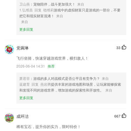
卫山燕
：宠物陪伴，战斗更加强大！
来自
4,浏览全国政协系统重要新闻；
1.弘维昌 回复 嵇维莉
游戏中的虚拟财富只是游戏的一部分，不要
5,【直角转弯】控制小车通过90度的拐角。
把它和现实财富混淆！
来自
来自
6,整合各学科的医学会议、论坛、培训及课程；
更多回复
新葡萄游戏厅官网软件优势
1.为用户提供了五大能力体系，全方面帮助用户提升个人阅读能力；
党琬琳
33
2.·了解到更多的发音方式，做到最正确的发音
飞行坐骑，快速穿越游戏世界，横扫敌人！
3.：开通即刻可在会员专区内免费畅听高品质课程，每周都有新鲜免费课
程，让你足不出户，武装头脑，尽享干货；
2026-06-04 14:31
推荐
4.高质量教学方式，多样化的2265教育课程挑选，对于喜欢的内容一定要
萧君菲
：游戏的多人对战模式是否公平且有竞争力？
来自
针对性巩固；
蓝建育 回复 燕岩腾
提供丰富的游戏地图和场景，让玩家能够探索
5.辅导老师24小时在线解答学习问题，一对一针对性批改，讲解课后作
和发现不同的游戏世界，增加游戏的探索性和开放性。
来自
业，随时随地解决学习疑虑
更多回复
6.根据历年真题数据，选出考试概率大于90%的章节，再从章节中等比例
筛选出3000题.
成环洁
667
新葡萄游戏厅官网更新了什么?
稀有宝石，提升你的实力，限时特价！
新增适配Android 11。