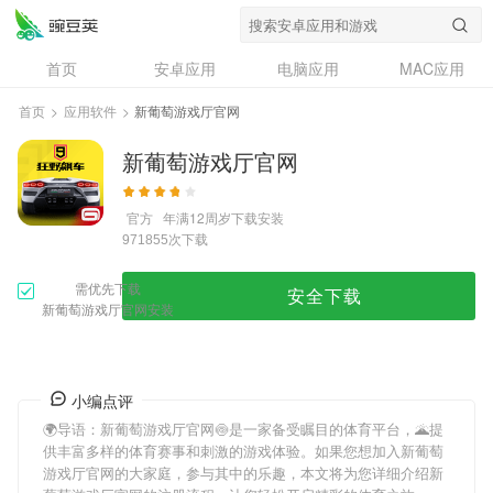
首页
安卓应用
电脑应用
MAC应用
资讯
专题
设计奖
创意应用
首页
>
应用软件
>
新葡萄游戏厅官网
问答
新葡萄游戏厅官网
官方
年满12周岁
下载安装
次下载
971855
需优先下载
安全下载
新葡萄游戏厅官网安装
小编点评
🌍导语：
新葡萄游戏厅官网
🍥是一家备受瞩目的体育平台，🌋提
供丰富多样的体育赛事和刺激的游戏体验。如果您想加入
新葡萄
游戏厅官网
的大家庭，参与其中的乐趣，本文将为您详细介绍
新