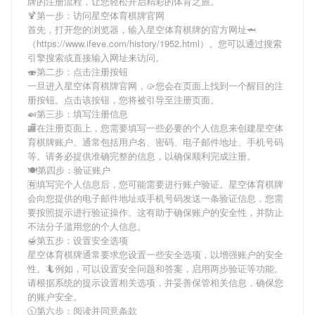
牌
的注册流程，让您轻松开启精彩的体育之旅。
🍹第一步：访问星空体育棋牌官网
首先，打开您的浏览器，输入
星空体育棋牌
的官方网址🦈
（https://www.ifeve.com/history/1952.html）。您可以通过搜索
引擎搜索或直接输入网址来访问。
🍣第二步：点击注册按钮
一旦进入
星空体育棋牌
官网，🥠您会在页面上找到一个醒目的注
册按钮。点击该按钮，您将被引导至注册页面。
🍛第三步：填写注册信息
🏬在注册页面上，您需要填写一些必要的个人信息来创建
星空体
育棋牌
账户。通常包括用户名、密码、电子邮件地址、手机号码
等。请务必提供准确完整的信息，以确保顺利完成注册。
🍽第四步：验证账户
🈶填写完个人信息后，您可能需要进行账户验证。
星空体育棋牌
会向您提供的电子邮件地址或手机号码发送一条验证信息，您需
要按照提示进行验证操作。这有助于确保账户的安全性，并防止
不法分子滥用您的个人信息。
🍯第五步：设置安全选项
星空体育棋牌
通常要求您设置一些安全选项，以增强账户的安全
性。🦎例如，可以设置安全问题和答案，启用两步验证等功能。
请根据系统的提示设置相关选项，并妥善保管相关信息，确保您
的账户安全。
🕥第六步：阅读并同意条款