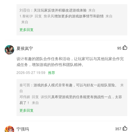
4,中公名师练习册
刘霞伯
：关注玩家反馈并积极改进游戏体验
来自
5,浏览全国政协系统重要新闻；
1.黎彬伊 回复 詹承凤
增加更多的游戏故事情节和剧情
来自
来自
6,连加，根据提示步骤，逐步掌握连加计算的方法，能正确进行10以内的
连加计算。
更多回复
星空体育棋牌软件优势
夏侯岚宁
95
1.学习的方式和内容是超级全面的，在很多时候都能满足；
2.提供大量布局技巧，能够高效的进行布局，提高获胜率；
设计有趣的团队合作任务和活动，让玩家可以与其他玩家合作完
成任务，增加游戏的协作性和团队精神。
3.全新问吧，打造您工作之余的小圈子
2026-05-27 19:59
推荐
4.在活泼节奏中，宝宝跟着童谣咿呀咿呀地学唱，快乐律动。
5.同步文章的解析，文言文的原文注释和全文译文可以在这里自动同步。
秦可茜
：游戏的多人模式非常有趣，可以与好友一起组队冒险。
来
自
6.·优质的学习视频资源，让孩子和父母共同成长
邓伟媚 回复 谈悦民
真希望游戏里的任务能更有挑战性一点，太容
星空体育棋牌更新了什么?
易了！
来自
更多回复
新增GBT 28181直播功能
优化了进入作品时的加载页面。
宁强玛
357
修复部分bug，提升用户体验