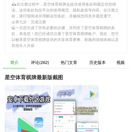
🕰在注册过程中，
星空体育棋牌
会提供使用条款和规定供您阅
读。这些条款包括平台的使用规范、隐私政策等内容。在注册之
前，请仔细阅读并理解这些条款，并确保您同意并愿意遵守。
🥮第七步：完成注册
💻一旦您完成了所有必要的步骤，并同意了
星空体育棋牌
的条
款，恭喜您！您已经成功注册了星空体育棋牌账户。现在，您可
以畅享
星空体育棋牌
提供的丰富体育赛事、刺激的游戏体验以及
其他令人兴奋
简介
评论(262)
热门文章
历史版本
视频
星空体育棋牌最新版截图