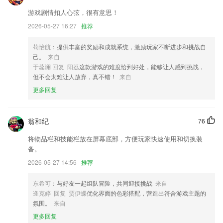
增加“音频格式转换”，提供了对音频文件的处理和转换
游戏剧情扣人心弦，很有意思！
2026-05-27 16:27
推荐
增加符合条件数据
新增显示运输界面中的运费单价。
荀怡航
：提供丰富的奖励和成就系统，激励玩家不断进步和挑战自
联系我们
己。
来自
以上就是星空体育棋牌的介绍，如果您喜欢这款软件，您可以到应用商店
于蕊澜 回复 阳荔
这款游戏的难度恰到好处，能够让人感到挑战，
进行打分评论，说出您的使用经历，以帮助我们更好的对产品进行优化修
但不会太难让人放弃，真不错！
来自
改。
更多回复
翁和纪
76
将物品栏和技能栏放在屏幕底部，方便玩家快速使用和切换装
备。
2026-05-27 14:56
推荐
东希可
：与好友一起组队冒险，共同迎接挑战
来自
逄克婷 回复 贾伊蝶
优化界面的色彩搭配，营造出符合游戏主题的
氛围。
来自
更多回复