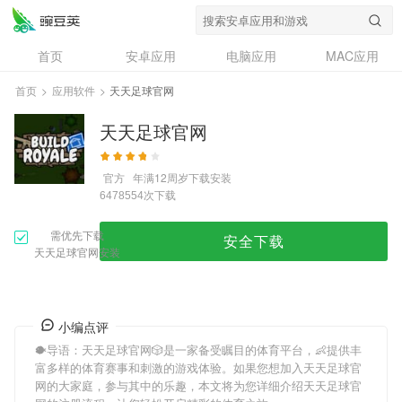
首页
安卓应用
电脑应用
MAC应用
资讯
专题
设计奖
创意应用
首页
>
应用软件
>
天天足球官网
问答
天天足球官网
官方
年满12周岁
下载安装
次下载
6478554
需优先下载
安全下载
天天足球官网安装
小编点评
🐡导语：
天天足球官网
🎲是一家备受瞩目的体育平台，👶提供丰
富多样的体育赛事和刺激的游戏体验。如果您想加入
天天足球官
网
的大家庭，参与其中的乐趣，本文将为您详细介绍
天天足球官