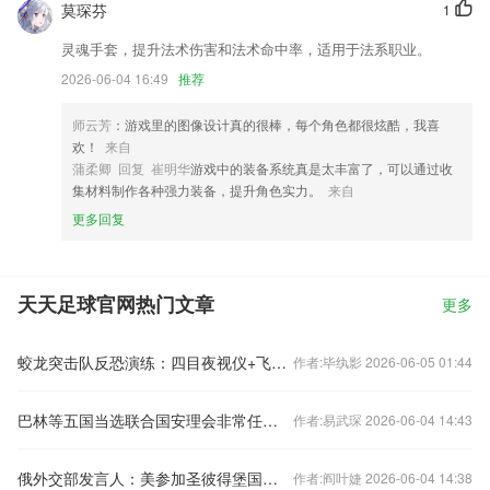
莫琛芬
1
灵魂手套，提升法术伤害和法术命中率，适用于法系职业。
2026-06-04 16:49
推荐
师云芳
：游戏里的图像设计真的很棒，每个角色都很炫酷，我喜
欢！
来自
蒲柔卿 回复 崔明华
游戏中的装备系统真是太丰富了，可以通过收
集材料制作各种强力装备，提升角色实力。
来自
更多回复
天天足球官网热门文章
更多
蛟龙突击队反恐演练：四目夜视仪+飞行头盔亮眼
作者:毕纨影 2026-06-05 01:44
巴林等五国当选联合国安理会非常任理事国
作者:易武琛 2026-06-04 14:43
俄外交部发言人：美参加圣彼得堡国际经济论坛为其提供阐述立场的机会
作者:阎叶婕 2026-06-04 14:38