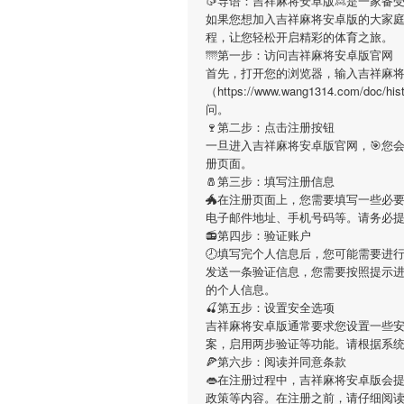
🥠导语：
吉祥麻将安卓版
🙎是一家备
如果您想加入
吉祥麻将安卓版
的大家
程，让您轻松开启精彩的体育之旅。
🌁第一步：访问吉祥麻将安卓版官网
首先，打开您的浏览器，输入
吉祥麻
（https://www.wang1314.com
问。
🍷第二步：点击注册按钮
一旦进入
吉祥麻将安卓版
官网，🎯您
册页面。
🧂第三步：填写注册信息
🐲在注册页面上，您需要填写一些必
电子邮件地址、手机号码等。请务必
📻第四步：验证账户
🕗填写完个人信息后，您可能需要进
发送一条验证信息，您需要按照提示
的个人信息。
🍒第五步：设置安全选项
吉祥麻将安卓版
通常要求您设置一些安
案，启用两步验证等功能。请根据系
🍕第六步：阅读并同意条款
👄在注册过程中，
吉祥麻将安卓版
会
政策等内容。在注册之前，请仔细阅