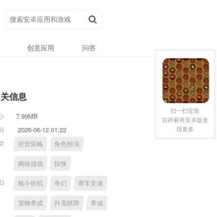
创意应用
问答
相关信息
扫一扫安装
小
7.99MB
吉祥麻将安卓版发
现更多
间
2026-06-12 01:22
类
经营策略
角色扮演
网络游戏
惊悚
AG
格斗街机
奇幻
赛车竞速
宠物养成
扑克棋牌
养成