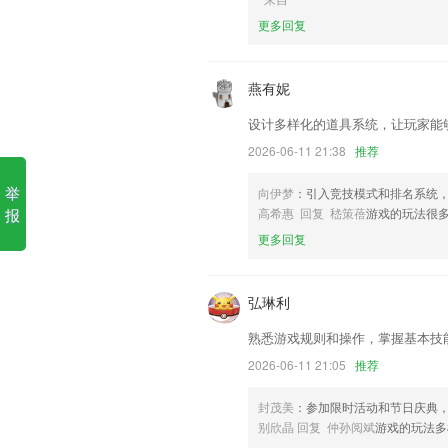
6,DVR智能识别系统/斑马系统/安吉星
更多回复
吉祥麻将安卓版软件优势
1.·随时重新练习错题，打开错题集的话
燕有妮
2.房估精选题库，考试刷题便捷，2021
设计多样化的道具系统，让玩家能
3.能够查看到所有的动物分类，便于用户
2026-06-11 21:38
推荐
4.国际级教研团队：教育部课标组核心专
举
向伊梦
：引入竞技模式和排名系统
5.课程设置由易到难的学习顺序，从字
报
高希惠 回复 嵇策蓓
游戏的玩法很
力、阅读等能力的全面提升
更多回复
6.随时去进行直播，拥有非常多强大的
吉祥麻将安卓版更新了什么?
弘琳利
新增实时位置
熟悉游戏规则和操作，掌握基本技
】委托交易新增联系人
2026-06-11 21:05
推荐
全新的账号注册授权登录系统上线，让你
应用内资源大小优化
封茂美
：参加限时活动和节日庆典
别欣晶 回复 仲孙阅斌
游戏的玩法多
修复点赞问题。