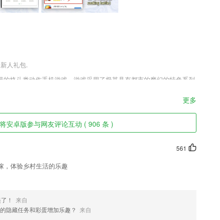
送新人礼包.
漫的格斗类动作手机游戏，游戏采用了极其具有都市的魔幻的特色系列
得打斗感更加强烈无比，在这里你能打出浓烈的熟悉格斗模式紧张感和令
更多
安卓版参与网友评论互动 ( 906 条 )
的线上服务，包括学员的培训报名、学员的报到、学员签到、学员培训班
561
的效果，你可以随意挑选，适合的就是好的。
稼，体验乡村生活的乐趣
常用词组、以及场景例句300个，涉及到常用汉字达2000字之多；并且全
以认汉字，还可以一笔一笔地学写汉字。
美了！
来自
本地，这样就可以更好的进行管理。
的隐藏任务和彩蛋增加乐趣？
来自