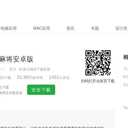
电脑应用
MAC应用
资讯
专题
设计奖
麻将安卓版
大
官方
年满12周岁
下载安装
时
3
次下载
91.98%
好评率
1462
人评论
扫码打开当前页下载
分
先下载
安全下载
麻将安卓版安装
T