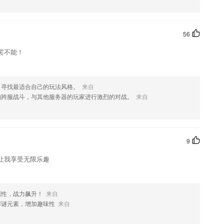
喜欢这款软件，您可以到应用商店进行打分评论，说出您的使用经历，
56
罢不能！
，寻找最适合自己的玩法风格。
来自
的跨服战斗，与其他服务器的玩家进行激烈的对战。
来自
9
让我享受无限乐趣
属性，战力飙升！
来自
解谜元素，增加趣味性
来自