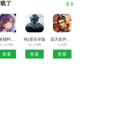
下载了
更多
包装辅料平台APP
My菜安卓版
蓝天软件库合集
61.67MB
58.42MB
6.4MB
查看
查看
查看