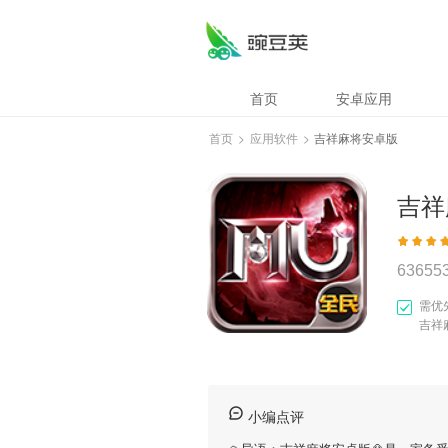
首页
安卓应用
首页
>
应用软件
>
吉祥麻将安卓版
吉祥
63655
需优
吉祥
小编点评