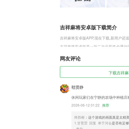
吉祥麻将安卓版下载简介
吉祥麻将安卓版
APP,现在下载,新用户还
吉祥麻将安卓版是一款二次元风格卡通动
的玩法，采用2.5D的战斗模式画面，使
人热血澎湃的游戏体验。
网友评论
吉祥麻将安卓版软件特色
下载吉祥麻将
1,为培训学员的线下培训提供更为友好
信息查看、消息提醒等特性。
嵇贤静
2,我们精心挑选了 多种2D 3D 样式
休闲玩家们在宁静的农场中种植庄
3,快速钱包提现
2026-06-12 01:22
推荐
4,【识字描红】：学前300字、1200个
部配有拼音标注、点读发音。宝宝不仅可
终胜榕
：这个游戏的画面真是太精
5,把2265用户的工资条一键导出保存到
1.甘育罡 回复 单于河会
是否有足够
来自