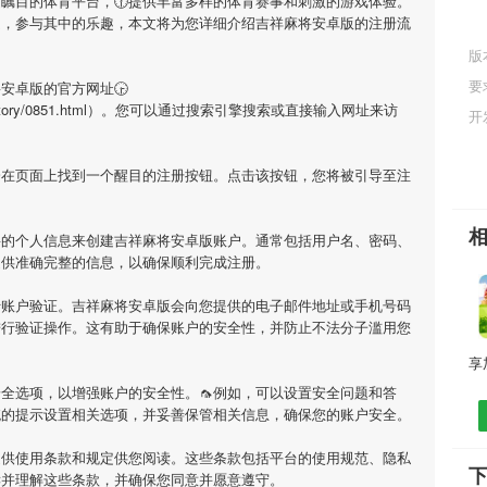
受瞩目的体育平台，🕜提供丰富多样的体育赛事和刺激的游戏体验。
庭，参与其中的乐趣，本文将为您详细介绍
吉祥麻将安卓版
的注册流
版
要
将安卓版
的官方网址🕞
/doc/history/0851.html）。您可以通过搜索引擎搜索或直接输入网址来访
开
会在页面上找到一个醒目的注册按钮。点击该按钮，您将被引导至注
要的个人信息来创建
吉祥麻将安卓版
账户。通常包括用户名、密码、
提供准确完整的信息，以确保顺利完成注册。
行账户验证。
吉祥麻将安卓版
会向您提供的电子邮件地址或手机号码
进行验证操作。这有助于确保账户的安全性，并防止不法分子滥用您
全选项，以增强账户的安全性。🦟例如，可以设置安全问题和答
统的提示设置相关选项，并妥善保管相关信息，确保您的账户安全。
提供使用条款和规定供您阅读。这些条款包括平台的使用规范、隐私
读并理解这些条款，并确保您同意并愿意遵守。