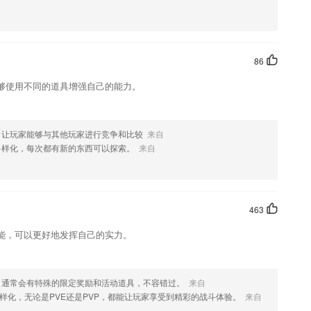
系统数据支持，提升运营车辆安全品质
则可以对自己每个月份出现的错题进行重新练习
86
年房地产估价师考试轻松过！
够使用不同的道具增强自己的能力。
查阅动物信息；
家担纲顾问
，让玩家能够与其他玩家进行竞争和比较
来自
母、单词、短语再到句子的学习，循序渐进，从而带动口语、语法、听
多样化，每次都有新的东西可以探索。
来自
功能，可以在工作日里面不间断的去进行更好的服务。
463
能，可以更好地发挥自己的实力。
再也不用担心手机设备更换不能使用的烦恼了！快去更新体验吧
，通常会有特殊的限定奖励和活动道具，不容错过。
来自
样化，无论是PVE还是PVP，都能让玩家享受到精彩的战斗体验。
来自