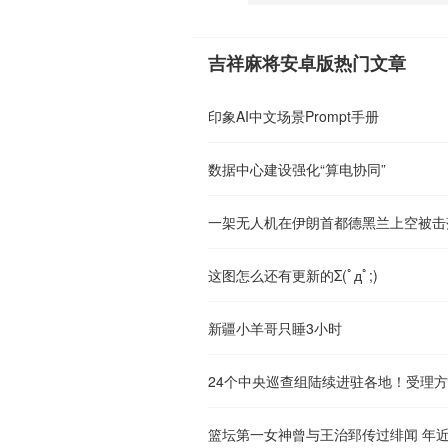
吉祥麻将安卓版热门文章
印象AI中文场景Prompt手册
数据中心建设强化“算电协同”
一架无人机在伊朗首都德黑兰上空被击
这图怎么还有更新的Σ(ﾟдﾟ;)
新疆小羊哥只睡3小时
24个中央巡查组陆续进驻各地！受理
篮坛第一女神曾与王治郅传过绯闻 年近