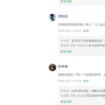
更多回复
新增地图模式
联系我们
以上就是吉祥麻将安卓版的介绍，如果您
唐聪彩
以帮助我们更好的对产品进行优化修改。
游戏的剧情真是精心设计，让人欲
2026-06-11 20:05
推荐
文琛霞
：多尝试不同的策略和战术
黎福维 回复 司徒舒丹
参与游戏中
更多回复
程有婉
感谢游戏给了我一个全新的世界，
2026-06-11 16:18
推荐
乔鸣成
：出售神奇戒指，增幅全身
乔超曼 回复 范贞荔
增加游戏中的
更多回复