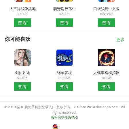
太平洋战争战地
萌宠滑行逃生
口袋战舰中文版
4.63GB
3.19GB
468.52MB
查看
查看
查看
你可能喜欢
更多
剑仙凡途
绵羊梦境
人偶车祸模拟器
6.81GB
21.53MB
10.0MB
查看
查看
查看
© 2010 至今 腾龙手机版登录入口 版权所有。© Since 2010 daxiongtv.com . All
rights reserved.
版权保护投诉指引
・