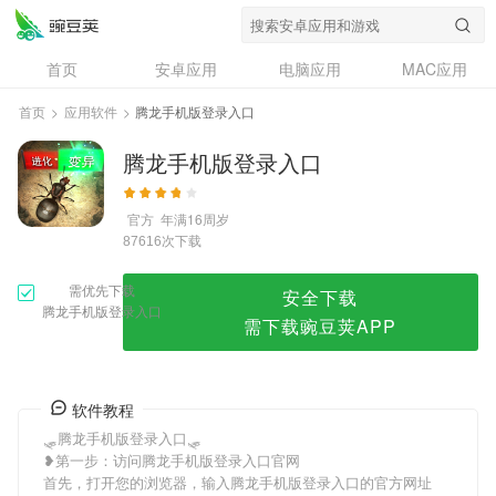
腾龙手机版登录入口
首页
安卓应用
电脑应用
MAC应用
资讯
专题
设计奖
创意应用
首页
>
应用软件
>
腾龙手机版登录入口
问答
腾龙手机版登录入口
官方
年满16周岁
次下载
87616
需优先下载
安全下载
腾龙手机版登录入口
需下载豌豆荚APP
软件教程
🛷腾龙手机版登录入口🛷
❥第一步：访问腾龙手机版登录入口官网
首先，打开您的浏览器，输入腾龙手机版登录入口的官方网址