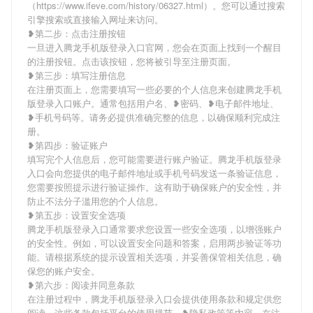
（https://www.ifeve.com/history/06327.html）。您可以通过搜索
引擎搜索或直接输入网址来访问。
❥第二步：点击注册按钮
一旦进入腾龙手机版登录入口官网，您会在页面上找到一个醒目
的注册按钮。点击该按钮，您将被引导至注册页面。
❥第三步：填写注册信息
在注册页面上，您需要填写一些必要的个人信息来创建腾龙手机
版登录入口账户。通常包括用户名、❥密码、❥电子邮件地址、
❥手机号码等。请务必提供准确完整的信息，以确保顺利完成注
册。
❥第四步：验证账户
填写完个人信息后，您可能需要进行账户验证。腾龙手机版登录
入口会向您提供的电子邮件地址或手机号码发送一条验证信息，
您需要按照提示进行验证操作。这有助于确保账户的安全性，并
防止不法分子滥用您的个人信息。
❥第五步：设置安全选项
腾龙手机版登录入口通常要求您设置一些安全选项，以增强账户
的安全性。例如，可以设置安全问题和答案，启用两步验证等功
能。请根据系统的提示设置相关选项，并妥善保管相关信息，确
保您的账户安全。
❥第六步：阅读并同意条款
在注册过程中，腾龙手机版登录入口会提供使用条款和规定供您
阅读。这些条款包括平台的使用规范、❥隐私政策等内容。在注