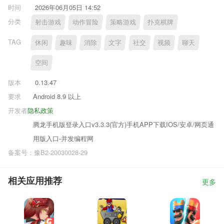
时间
2026年06月05日 14:52
分类
射击游戏
动作冒险
策略游戏
扑克棋牌
TAG
休闲
趣味
消除
文字
社交
视频
聊天
空间
版本
0.13.47
要求
Android 8.9 以上
开发者
隐私政策
腾龙手机版登录入口v3.3.3(官方)手机APP下载IOS/安卓/网页通
用版入口-并发编程网
备案号：豫B2-20030028-29
相关应用推荐
更多