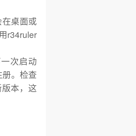
会在桌面或
4ruler
第一次启动
或注册。检查
新版本，这