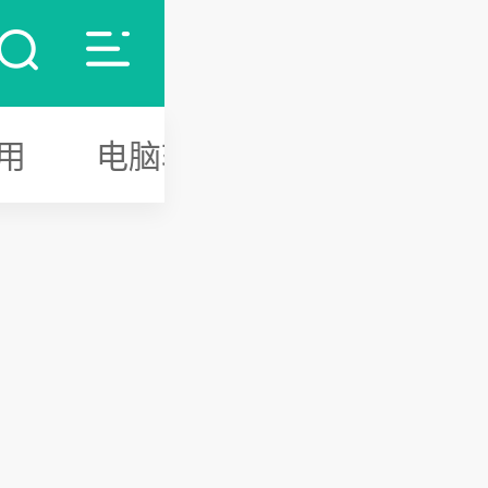
用
电脑软件
游戏攻略