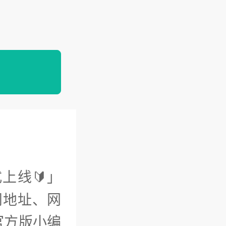
上线🔰」
问地址、网
r官方版小编