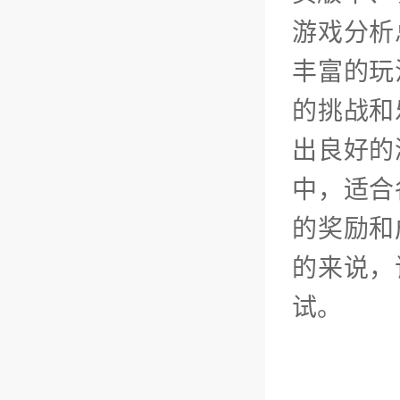
游戏分析
丰富的玩
的挑战和
出良好的
中，适合
的奖励和
的来说，
试。