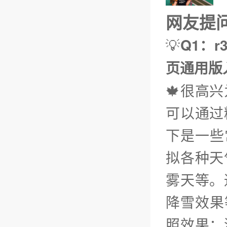
网友提问（
💡
Q1：r
页通用版
🍁很高
可以通过
下是一些
拟各种天
雾天等。
降雪效果
照效果：