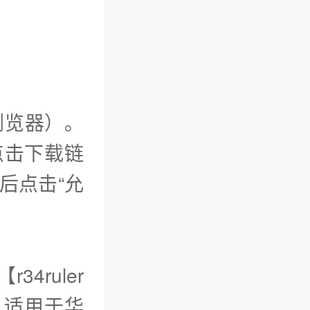
度浏览器）。
点击下载链
完成后点击“允
4ruler
。适用于华