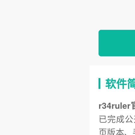
软件
r34rul
已完成公
页版本、手