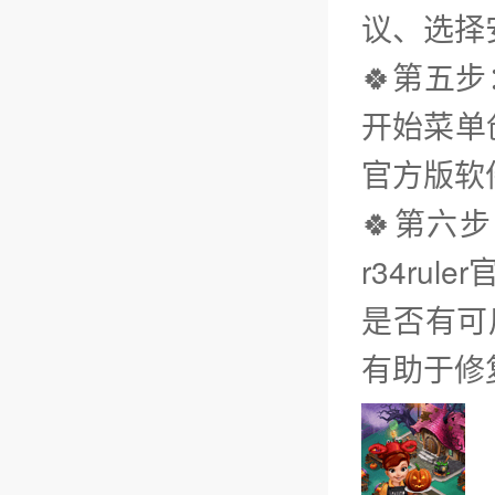
议、选择
🍀第五
开始菜单创
官方版软
🍀第六
r34ru
是否有可
有助于修