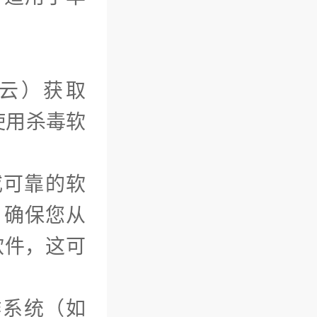
云）获取
必使用杀毒软
站或可靠的软
l）确保您从
软件，这可
作系统（如