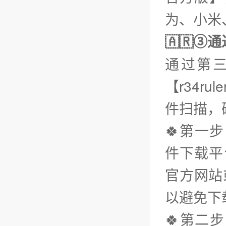
为、小米、
🇦🇷③
通过第
【r34r
件扫描，
🍀第一步
件下载平台
官方网站
以避免下
🍀第二