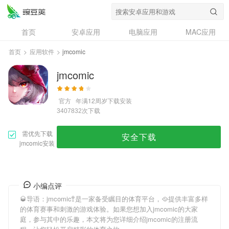
首页
安卓应用
电脑应用
MAC应用
资讯
专题
设计奖
创意应用
首页
>
应用软件
>
jmcomic
问答
jmcomic
官方
年满12周岁
下载安装
次下载
3407832
需优先下载
安全下载
jmcomic安装
小编点评
🥃导语：
jmcomic
🚏是一家备受瞩目的体育平台，🥘提供丰富多样
的体育赛事和刺激的游戏体验。如果您想加入
jmcomic
的大家
庭，参与其中的乐趣，本文将为您详细介绍
jmcomic
的注册流