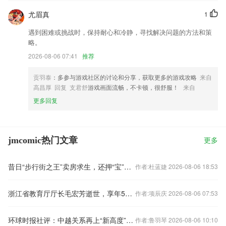
尤眉真
1
遇到困难或挑战时，保持耐心和冷静，寻找解决问题的方法和策
略。
2026-08-06 07:41
推荐
贡羽泰
：多参与游戏社区的讨论和分享，获取更多的游戏攻略
来自
高昌厚 回复 支君舒
游戏画面流畅，不卡顿，很舒服！
来自
更多回复
jmcomic热门文章
更多
昔日“步行街之王”卖房求生，还押“宝”千元羽绒服
作者:杜蓝婕 2026-08-06 18:53
浙江省教育厅厅长毛宏芳逝世，享年58岁
作者:项辰庆 2026-08-06 07:53
环球时报社评：中越关系再上“新高度”令人期待
作者:鲁羽琴 2026-08-06 10:10