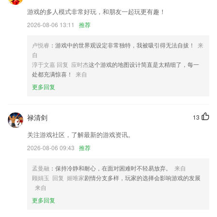
攻城狮同学们夜以继日修复图片上传闪退bug
游戏的多人模式非常好玩，和朋友一起玩更有趣！
2026-08-06 13:11
推荐
更新底部icon
优化语音百科类交互体验
卢悦睿
：游戏中的世界观设定非常独特，我被吸引得无法自拔！
来
优化体验细节。
自
淳于文嘉 回复 应时杰
这个游戏的地图设计简直是太精细了，每一
新增夜间模式功能
处都充满惊喜！
来自
联系我们
更多回复
以上就是jmcomic的介绍，如果您喜欢这款软件，您可以到应用商店进行
打分评论，说出您的使用经历，以帮助我们更好的对产品进行优化修改。
禄清剑
13
关注游戏社区，了解最新的游戏资讯。
2026-08-06 09:43
推荐
孟曼融
：保持冷静和耐心，在面对困难时不轻易放弃。
来自
顾娟玉 回复 姬唯家
剧情分支多样，玩家的选择会影响游戏的发展
来自
更多回复