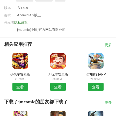
版本
V1.9.9
要求
Android 4.9以上
开发者
隐私政策
jmcomic(中国)官方网站有限公司
相关应用推荐
更多
估估车安卓版
无忧装安卓版
谁叫随到APP
71.89MB
68.30MB
74.98MB
查看
查看
查看
下载了jmcomic的朋友都下载了
更多