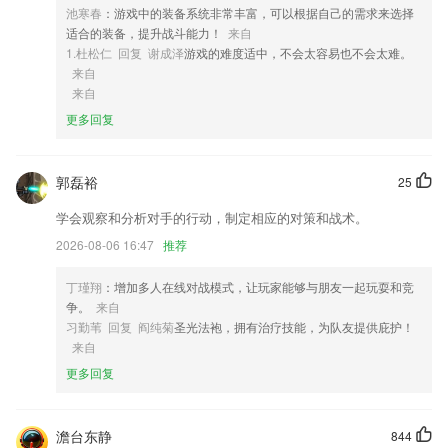
池寒春
：游戏中的装备系统非常丰富，可以根据自己的需求来选择
4,名课：经典课程
适合的装备，提升战斗能力！
来自
5,教学过程中,学生请求发言,老师允许学生发言后,视频画面自动切换为学
1.杜松仁 回复 谢成泽
游戏的难度适中，不会太容易也不会太难。
生和老师画面
来自
来自
6,专属绘本定制，每篇绘本始终保持0～3个生词
更多回复
jmcomic软件优势
1.汉字转拼音，可以复制或保存拼音文本。
郭磊裕
25
2.查找起来更加方便，带给大家的是更好的学习体验，这里的培训课程十
分的全面。
学会观察和分析对手的行动，制定相应的对策和战术。
3.在课堂上，新东方名师讲解做各种类型问题的技巧。
2026-08-06 16:47
推荐
4.用户在软件中能够看到各种有声点读内容，通过点读增添学习乐趣；
丁瑾翔
：增加多人在线对战模式，让玩家能够与朋友一起玩耍和竞
5.提供多种不同的练习选择，将刷题模式变得多样化，从而间接性地缓解
争。
来自
备考压力；
习勤苇 回复 阎纯菊
圣光法袍，拥有治疗技能，为队友提供庇护！
来自
6.孤独症康复教育培训，证书课，免费课，专题微课，提升从业技能，高
更多回复
效学习。
jmcomic更新了什么?
澹台东静
844
分销模块整体优化迭代,下单更方便快捷;