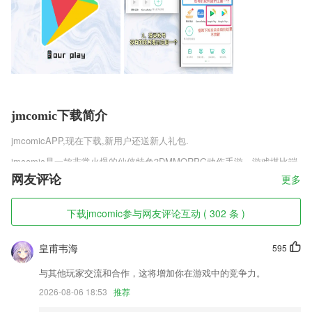
jmcomic下载简介
jmcomic
APP,现在下载,新用户还送新人礼包.
jmcomic是一款非常火爆的仙侠特色3DMMORPG动作手游，游戏堪比端
游的光影表现，电影级别的视听享受，还有精致绚丽的游戏画面，多种角
网友评论
更多
色可以选择，飞仙剑诀手游官方安卓版v2.7.1拥有各种萌宠坐骑等你养
成，还能够通过自己不断的升级成长来获得进阶职业，感兴趣的玩家快来
下载jmcomic参与网友评论互动 ( 302 条 )
趣趣手游网下载吧。
jmcomic软件特色
皇甫韦海
595
1,照片帮助孩子们更好地理解单词的意思。
与其他玩家交流和合作，这将增加你在游戏中的竞争力。
2,想知道会员卡的玩法吗？各种免费骑行；
2026-08-06 18:53
推荐
3,自然拼读法词汇拓展模块。