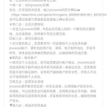
程，让您轻松开启精彩的体育之旅。
🔦第一步：访问jmcomic官网
首先，打开您的浏览器，输入
jmcomic
的官方网址🐋
（https://www.ifeve.com/game/html/game_20260618091951_837972
您可以通过搜索引擎搜索或直接输入网址来访问。
🥫第二步：点击注册按钮
一旦进入
jmcomic
官网，⛷您会在页面上找到一个醒目的注册按
钮。点击该按钮，您将被引导至注册页面。
💮第三步：填写注册信息
🏺在注册页面上，您需要填写一些必要的个人信息来创建
jmcomic
账户。通常包括用户名、密码、电子邮件地址、手机号
码等。请务必提供准确完整的信息，以确保顺利完成注册。
⛲️第四步：验证账户
🍬填写完个人信息后，您可能需要进行账户验证。
jmcomic
会向
您提供的电子邮件地址或手机号码发送一条验证信息，您需要按
照提示进行验证操作。这有助于确保账户的安全性，并防止不法
分子滥用您的个人信息。
🕔第五步：设置安全选项
jmcomic
通常要求您设置一些安全选项，以增强账户的安全性。
🉑例如，可以设置安全问题和答案，启用两步验证等功能。请根
据系统的提示设置相关选项，并妥善保管相关信息，确保您的账
户安全。
🎥第六步：阅读并同意条款