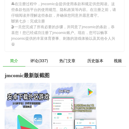
🚔在注册过程中，
jmcomic
会提供使用条款和规定供您阅读。这
些条款包括平台的使用规范、隐私政策等内容。在注册之前，请
仔细阅读并理解这些条款，并确保您同意并愿意遵守。
🕍第七步：完成注册
🎬一旦您完成了所有必要的步骤，并同意了
jmcomic
的条款，恭
喜您！您已经成功注册了jmcomic账户。现在，您可以畅享
jmcomic
提供的丰富体育赛事、刺激的游戏体验以及其他令人兴
奋
简介
评论(337)
热门文章
历史版本
视频
jmcomic最新版截图