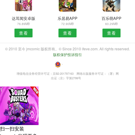
达耳闻安卓版
乐居易APP
百乐萌APP
76.89MB
72.90MB
60.29MB
查看
查看
查看
© 2010 至今 jmcomic 版权所有。© Since 2010 ifeve.com. All rights reserved.
版权保护投诉指引
・
增值电信业务经营许可证：京B2-201797163
网络出版服务许可证：（署）网
出证（京）字第2799号
扫一扫安装