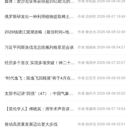
媒体：爱沙尼亚将获得超23亿欧元的军事贷款
作者:幸昭妮 2026-08-08 06:28
俄罗斯研发出一种利用植物提取稀土金属的技术
作者:洪婷胜 2026-08-07 19:49
2026钱塘江观潮攻略（最佳时间+地点）
作者:黎炎光 2026-08-08 02:49
习近平同斯洛伐克总统佩列格里尼会谈
作者:都娅栋 2026-08-08 04:21
经历多个首次 实现多项突破！神二十一乘组回家后首次公开亮相
作者:项阅伊 2026-08-07 20:07
“时代逸飞：陈逸飞回顾展”将于4月在浦东美术馆启幕
作者:彭安芳 2026-08-08 05:59
支部书记讲“四强”（47）：中国气象局应急减灾与公共服务司党支部书记王亚伟
作者:施环月 2026-08-08 05:52
【英伦学人】傅晓岚：用学术声音讲好中国故事
作者:蒋媛晴 2026-08-07 19:54
推动高质量发展迈出更大步伐
作者:柏祥佳 2026-08-08 02:01