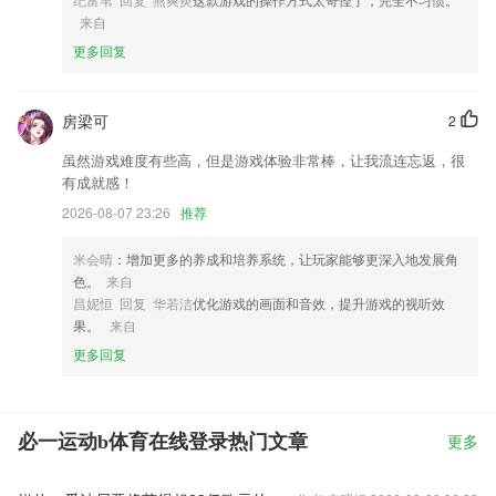
来自
更多回复
房梁可
2
虽然游戏难度有些高，但是游戏体验非常棒，让我流连忘返，很
有成就感！
2026-08-07 23:26
推荐
米会晴
：增加更多的养成和培养系统，让玩家能够更深入地发展角
色。
来自
昌妮恒 回复 华若洁
优化游戏的画面和音效，提升游戏的视听效
果。
来自
更多回复
必一运动b体育在线登录热门文章
更多