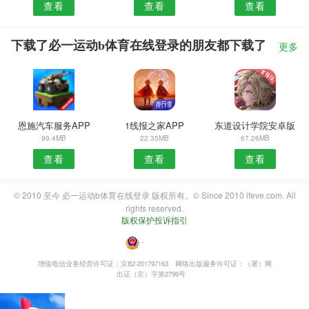
查看
查看
查看
下载了必一运动b体育在线登录的朋友都下载了
更多
恩施汽车服务APP
1线报之家APP
东道设计学院安卓版
99.4MB
22.35MB
67.26MB
查看
查看
查看
© 2010 至今 必一运动b体育在线登录 版权所有。© Since 2010 ifeve.com. All
rights reserved.
版权保护投诉指引
・
增值电信业务经营许可证：京B2-201797163
网络出版服务许可证：（署）网
出证（京）字第2799号