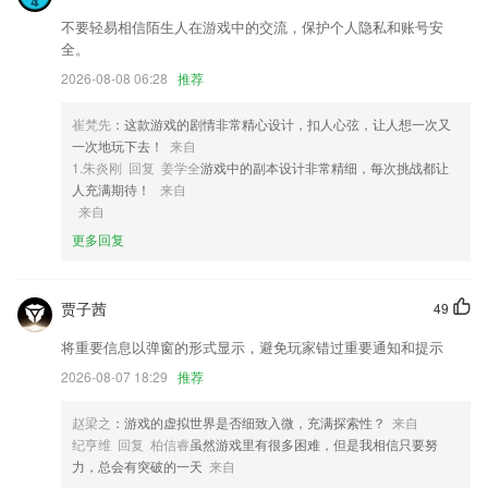
2,【文化活动到生活服务、活动预告】
不要轻易相信陌生人在游戏中的交流，保护个人隐私和账号安
全。
3,【福样子实体店保证】
2026-08-08 06:28
推荐
4,实时以关键词搜索任何内容；
5,记录查询(便捷健康数据一键查询)
崔梵先
：这款游戏的剧情非常精心设计，扣人心弦，让人想一次又
一次地玩下去！
来自
6,打通存储与运输，优化物流供应链各个环节，减少企业商品无序流动，
1.朱炎刚 回复 姜学全
游戏中的副本设计非常精细，每次挑战都让
降低企业物流成本。
人充满期待！
来自
必一运动b体育在线登录软件优势
来自
更多回复
1.离线听课：视频课程支持离线缓存，随时随地享受学习的乐趣。
2.·尤克里里或叫乌克丽丽英文名称：Ukulele，一种四条弦夏威夷的拨弦
乐器，归属在吉他乐器一族。
贾子茜
49
3.：职业课程，知识升级。
将重要信息以弹窗的形式显示，避免玩家错过重要通知和提示
4.：
2026-08-07 18:29
推荐
5.同歩校领导课程表，管理方法学习培训好助手。
赵梁之
：游戏的虚拟世界是否细致入微，充满探索性？
来自
6.释义准确，通俗易懂，容易理解和接受。
纪亨维 回复 柏信睿
虽然游戏里有很多困难，但是我相信只要努
必一运动b体育在线登录更新了什么?
力，总会有突破的一天
来自