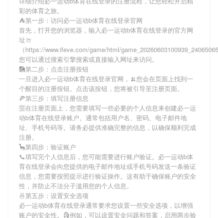
详细介绍
必一运动b体育在线登录
的注册流程，让您轻松开启精
彩的体育之旅。
⛺️第一步：访问必一运动b体育在线登录官网
首先，打开您的浏览器，输入
必一运动b体育在线登录
的官方网
址🍈
（https://www.ifeve.com/game/html/game_20260603100939_240650
您可以通过搜索引擎搜索或直接输入网址来访问。
🎑第二步：点击注册按钮
一旦进入
必一运动b体育在线登录
官网，🍌您会在页面上找到一
个醒目的注册按钮。点击该按钮，您将被引导至注册页面。
🍕第三步：填写注册信息
🈳在注册页面上，您需要填写一些必要的个人信息来创建
必一运
动b体育在线登录
账户。通常包括用户名、密码、电子邮件地
址、手机号码等。请务必提供准确完整的信息，以确保顺利完成
注册。
🦕第四步：验证账户
📞填写完个人信息后，您可能需要进行账户验证。
必一运动b体
育在线登录
会向您提供的电子邮件地址或手机号码发送一条验证
信息，您需要按照提示进行验证操作。这有助于确保账户的安全
性，并防止不法分子滥用您的个人信息。
🍜第五步：设置安全选项
必一运动b体育在线登录
通常要求您设置一些安全选项，以增强
账户的安全性。🗿例如，可以设置安全问题和答案，启用两步验