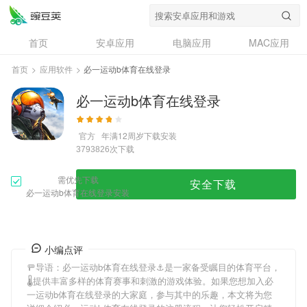
首页
安卓应用
电脑应用
MAC应用
资讯
专题
设计奖
创意应用
首页
>
应用软件
>
必一运动b体育在线登录
问答
必一运动b体育在线登录
官方
年满12周岁
下载安装
次下载
3793826
需优先下载
安全下载
必一运动b体育在线登录安装
小编点评
🚥导语：
必一运动b体育在线登录
⚓️是一家备受瞩目的体育平台，
🌡提供丰富多样的体育赛事和刺激的游戏体验。如果您想加入
必
一运动b体育在线登录
的大家庭，参与其中的乐趣，本文将为您