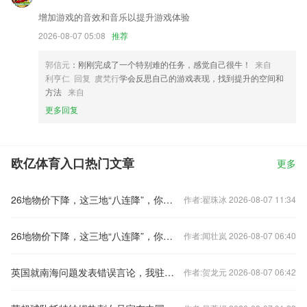
增加游戏的音效和音乐以提升游戏体验
2026-08-07 05:08
推荐
郭信元
：刚刚完成了一个特别难的任务，感觉自己很牛！
来自
利亨仁 回复 虞梵行
学会反思自己的游戏表现，找到提升的空间和
方法
来自
更多回复
欧亿体育入口热门文章
更多
26地物价下降，这三地“八连降”，你家呢？
作者:翟珠冰 2026-08-07 11:34
26地物价下降，这三地“八连降”，你家呢？
作者:闻壮岚 2026-08-07 06:40
英国就南海问题发表错误言论，我驻英使馆：提出严正交涉
作者:贺龙元 2026-08-07 06:42