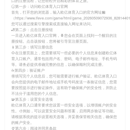
口
的注册流程，让您轻松开启精彩的体育之旅。
🕡第一步：访问欧亿体育入口官网
首先，打开您的浏览器，输入
欧亿体育入口
的官方网址🏪
（https://www.ifeve.com/game/html/game_20260509072936_828144
您可以通过搜索引擎搜索或直接输入网址来访问。
🎳第二步：点击注册按钮
一旦进入
欧亿体育入口
官网，🍍您会在页面上找到一个醒目的注
册按钮。点击该按钮，您将被引导至注册页面。
📱第三步：填写注册信息
🌻在注册页面上，您需要填写一些必要的个人信息来创建
欧亿体
育入口
账户。通常包括用户名、密码、电子邮件地址、手机号码
等。请务必提供准确完整的信息，以确保顺利完成注册。
☕第四步：验证账户
🉐填写完个人信息后，您可能需要进行账户验证。
欧亿体育入口
会向您提供的电子邮件地址或手机号码发送一条验证信息，您需
要按照提示进行验证操作。这有助于确保账户的安全性，并防止
不法分子滥用您的个人信息。
🧩第五步：设置安全选项
欧亿体育入口
通常要求您设置一些安全选项，以增强账户的安全
性。🎨例如，可以设置安全问题和答案，启用两步验证等功能。
请根据系统的提示设置相关选项，并妥善保管相关信息，确保您
的账户安全。
🍨第六步：阅读并同意条款