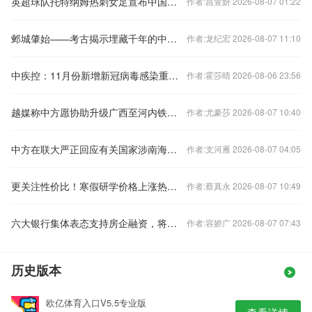
英超球队托特纳姆热刺女足宣布中国球员王霜加盟
作者:昌萱妍 2026-08-07 01:22
邺城肇始——考古揭示埋藏千年的中国都城秘密
作者:龙纪宏 2026-08-07 11:10
中疾控：11月份新增新冠病毒感染重症病例135例
作者:霍莎晴 2026-08-06 23:56
越媒称中方愿协助升级广西至河内铁路交通，外交部回应
作者:尤豪莎 2026-08-07 10:40
中方在联大严正回应有关国家涉南海问题错误言论
作者:支河雁 2026-08-07 04:05
更关注性价比！寒假研学价格上涨热度下降
作者:蔡真永 2026-08-07 10:49
六大银行集体表态支持房企融资，将如何影响楼市？
作者:容娇广 2026-08-07 07:43
历史版本
欧亿体育入口V5.5专业版