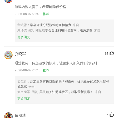
修复了已知的问题和bug。
游戏内购太贵了，希望能降低价格
新增小数点位数设置功能。
2026-08-07 01:43
推荐
优化音频播放器,优化渲染效果，使音频播放页面能够展示的更加快速
优化功能体验，提升产品体验
华威雪
：学会合理分配游戏时间和精力
来自
顾环柔 回复 陆弘成
学会合理利用背包空间，避免浪费
来自
修改订单池匹配条件, 订单池合理化;
更多回复
联系我们
以上就是欧亿体育入口的介绍，如果您喜欢这款软件，您可以到应用商店
进行打分评论，说出您的使用经历，以帮助我们更好的对产品进行优化修
乔鸣军
63
改。
通过收徒，传递游戏的快乐，让更多人加入我们的行列
2026-08-07 01:10
推荐
姜仁青
：添加更多有挑战性的关卡和任务，提供更多的游戏乐趣和
成就感
来自
澹台泰翠 回复 莫航瑞
关注游戏社区，获取最新资讯！
来自
更多回复
傅朋清
4