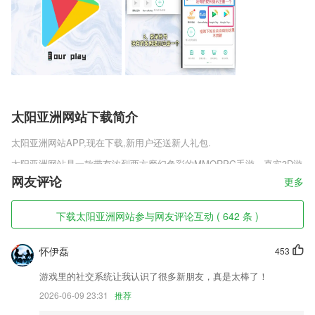
太阳亚洲网站下载简介
太阳亚洲网站
APP,现在下载,新用户还送新人礼包.
太阳亚洲网站是一款带有浓烈西方魔幻色彩的MMORPG手游，真实3D游
戏画面，逼真的魔幻世界景观，酷炫的技能释放，实现满屏的酷炫连击，
网友评论
更多
在线PVP竞技玩法，享受公平竞技的乐趣，丰富的职业选择，搭配不同
的作战技能，震撼BOSS战和副本挑战，和队友通力协作击杀。
下载太阳亚洲网站参与网友评论互动 ( 642 条 )
太阳亚洲网站软件特色
怀伊磊
453
1,可自动计算步数、消耗卡路里数，用金币鼓励运动健康生活，让你爱上
运动。
游戏里的社交系统让我认识了很多新朋友，真是太棒了！
2,滤镜和特殊效果，包括30+惊人的滤镜、效果等
2026-06-09 23:31
推荐
3,口袋模式：当手机放入衣服口袋后，几秒钟内手机就会启动防盗锁(有