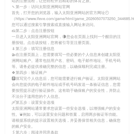
站
的注册流程，让您轻松开启精彩的体育之旅。
🍡第一步：访问太阳亚洲网站官网
首先，打开您的浏览器，输入
太阳亚洲网站
的官方网址🕘
（https://www.ifeve.com/game/html/game_20260507073250_344685
您可以通过搜索引擎搜索或直接输入网址来访问。
🧀第二步：点击注册按钮
一旦进入
太阳亚洲网站
官网，🌘您会在页面上找到一个醒目的注
册按钮。点击该按钮，您将被引导至注册页面。
🌷第三步：填写注册信息
🚁在注册页面上，您需要填写一些必要的个人信息来创建
太阳亚
洲网站
账户。通常包括用户名、密码、电子邮件地址、手机号码
等。请务必提供准确完整的信息，以确保顺利完成注册。
🍀第四步：验证账户
🅿填写完个人信息后，您可能需要进行账户验证。
太阳亚洲网站
会向您提供的电子邮件地址或手机号码发送一条验证信息，您需
要按照提示进行验证操作。这有助于确保账户的安全性，并防止
不法分子滥用您的个人信息。
🛶第五步：设置安全选项
太阳亚洲网站
通常要求您设置一些安全选项，以增强账户的安全
性。⛲例如，可以设置安全问题和答案，启用两步验证等功能。
请根据系统的提示设置相关选项，并妥善保管相关信息，确保您
的账户安全。
🖇第六步：阅读并同意条款