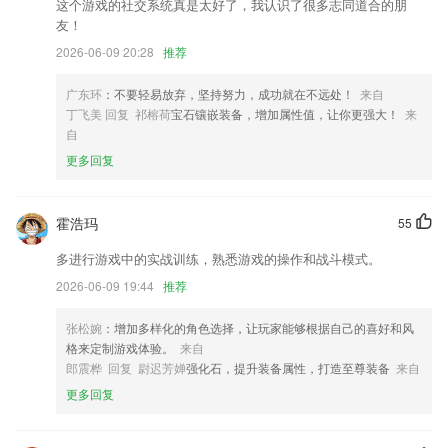
这个游戏的社交系统真是太好了，我认识了很多志同道合的朋
友！
电子眼数据升级，新增加10万多电子眼数据
2026-06-09 20:28
推荐
支持图片作为表情分享
十六新增板块超高加宽参数导入功能，在标准横断面界面可实现批量覆盖
广东环
：不要轻易放弃，坚持努力，成功就在不远处！
来自
导入规定格式的板块超高加宽参数文件。
丁飞美 回复 祁榕荷
宝石镶嵌装备，增加属性值，让你更强大！
来
自
1：修复了部分已知的BUG；
更多回复
体积非常小不占用存储空间，轻松解决任何数学问题
【通讯录】新增业务助手入口
霍浩玛
55
联系我们
以上就是太阳亚洲网站的介绍，如果您喜欢这款软件，您可以到应用商店
多进行游戏中的实战训练，熟悉游戏的操作和战斗模式。
进行打分评论，说出您的使用经历，以帮助我们更好的对产品进行优化修
2026-06-09 19:44
推荐
改。
张松婉
：增加多样化的角色选择，让玩家能够根据自己的喜好和风
格来定制游戏体验。
来自
郎震桦 回复 尉迟芳婵
强化石，提升装备属性，打造至尊装备
来自
更多回复