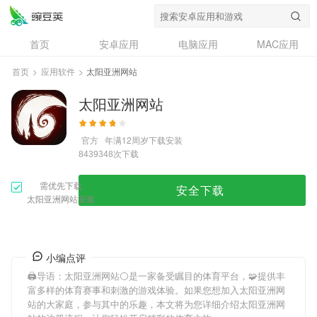
首页
安卓应用
电脑应用
MAC应用
资讯
专题
设计奖
创意应用
首页
>
应用软件
>
太阳亚洲网站
问答
太阳亚洲网站
官方
年满12周岁
下载安装
次下载
8439348
需优先下载
安全下载
太阳亚洲网站安装
小编点评
🖨导语：
太阳亚洲网站
⚪是一家备受瞩目的体育平台，🧩提供丰
富多样的体育赛事和刺激的游戏体验。如果您想加入
太阳亚洲网
站
的大家庭，参与其中的乐趣，本文将为您详细介绍
太阳亚洲网