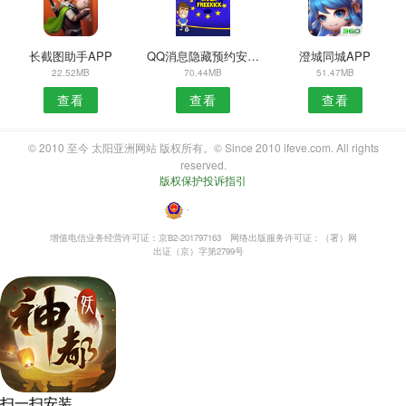
长截图助手APP
QQ消息隐藏预约安卓版
澄城同城APP
22.52MB
70.44MB
51.47MB
查看
查看
查看
© 2010 至今 太阳亚洲网站 版权所有。© Since 2010 ifeve.com. All rights
reserved.
版权保护投诉指引
・
增值电信业务经营许可证：京B2-201797163
网络出版服务许可证：（署）网
出证（京）字第2799号
扫一扫安装