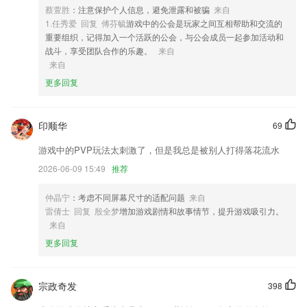
提示音)，然后如果手机被掏出并且无法解锁，手机就会响起防盗警报。
蔡萱胜
：注意保护个人信息，避免泄露和被骗
来自
1.任秀爱 回复 傅芬毓
游戏中的公会是玩家之间互相帮助和交流的
4,用户上传自己的美照的话，还能生成专属的表情包，也可以用别人的美
重要组织，记得加入一个活跃的公会，与公会成员一起参加活动和
照来进行制作；
战斗，享受团队合作的乐趣。
来自
5,该平台还创新性地建立了一套完整的农业专家服务量化评估体系,使服
来自
务质量得到了有效的监管
更多回复
6,权威名师授课
太阳亚洲网站软件优势
印顺华
69
1.☆ 精细分类：“场景+年龄”自动推荐，满足宝宝各种场景需求
游戏中的PVP玩法太刺激了，但是我总是被别人打得落花流水
2.及时了解学习情况
2026-06-09 15:49
推荐
3.·直播授课：与老师面对面交流，在家也能体验真实课堂
仲晶宁
：考虑不同屏幕尺寸的适配问题
来自
4.有着大量课程，每个人能够从课程列表之中选择自己要学习的课程内容
雷倩士 回复 殷全梦
增加游戏剧情和故事情节，提升游戏吸引力。
5.支持多个2265用户，家里有多个小孩时，一个系统就行，每个孩子的学
来自
习情况互不干扰
更多回复
6.：创新的闯关型学习模式，将学习与练习完美结合，逐行解锁各个假
名，在学习中享受通关乐趣，在答题中加深假名记忆。完成五十音练习
后，还可以参加晋级赛获得更多成就。
宗政奇发
398
太阳亚洲网站更新了什么?