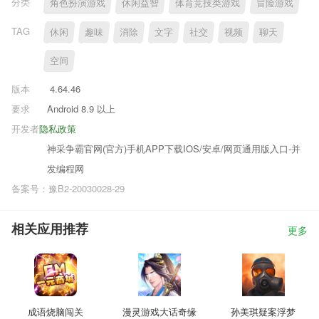
分类
角色扮演游戏
休闲益智
体育竞技类游戏
冒险游戏
TAG
休闲
趣味
消除
文字
社交
视频
聊天
空间
版本
4.64.46
要求
Android 8.9 以上
开发者
隐私政策
神采争霸官网(官方)手机APP下载IOS/安卓/网页通用版入口-并
发编程网
备案号：豫B2-20030028-29
相关应用推荐
更多
成语烧脑闯关
漫灵游戏大话奇缘
孙美琪疑案浮梦