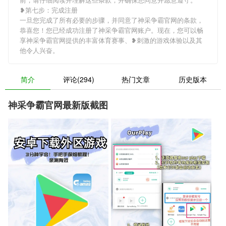
❥第七步：完成注册
一旦您完成了所有必要的步骤，并同意了神采争霸官网的条款，
恭喜您！您已经成功注册了神采争霸官网账户。现在，您可以畅
享神采争霸官网提供的丰富体育赛事、❥刺激的游戏体验以及其
他令人兴奋。
简介
评论(294)
热门文章
历史版本
神采争霸官网最新版截图