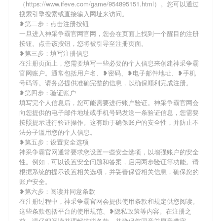
（https://www.ifeve.com/game/954895151.html）。您可以通过
搜索引擎搜索或直接输入网址来访问。
❥第二步：点击注册按钮
一旦进入神采争霸官网官网，您会在页面上找到一个醒目的注册
按钮。点击该按钮，您将被引导至注册页面。
❥第三步：填写注册信息
在注册页面上，您需要填写一些必要的个人信息来创建神采争霸
官网账户。通常包括用户名、❥密码、❥电子邮件地址、❥手机
号码等。请务必提供准确完整的信息，以确保顺利完成注册。
❥第四步：验证账户
填写完个人信息后，您可能需要进行账户验证。神采争霸官网会
向您提供的电子邮件地址或手机号码发送一条验证信息，您需要
按照提示进行验证操作。这有助于确保账户的安全性，并防止不
法分子滥用您的个人信息。
❥第五步：设置安全选项
神采争霸官网通常要求您设置一些安全选项，以增强账户的安全
性。例如，可以设置安全问题和答案，启用两步验证等功能。请
根据系统的提示设置相关选项，并妥善保管相关信息，确保您的
账户安全。
❥第六步：阅读并同意条款
在注册过程中，神采争霸官网会提供使用条款和规定供您阅读。
这些条款包括平台的使用规范、❥隐私政策等内容。在注册之
前，请仔细阅读并理解这些条款，并确保您同意并愿意遵守。