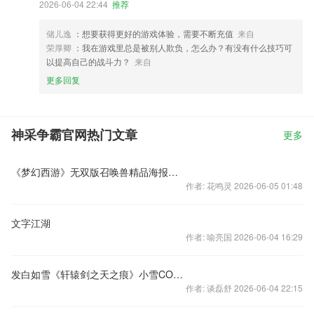
2026-06-04 22:44
推荐
储儿逸
：想要获得更好的游戏体验，需要不断充值
来自
荣厚卿
：我在游戏里总是被别人欺负，怎么办？有没有什么技巧可
以提高自己的战斗力？
来自
更多回复
神采争霸官网热门文章
更多
《梦幻西游》无双版召唤兽精品海报首曝演绎另类动作手游新模式
作者: 花鸣灵 2026-06-05 01:48
文字江湖
作者: 喻亮国 2026-06-04 16:29
发白如雪《轩辕剑之天之痕》小雪COSPLAY经典还原
作者: 谈磊舒 2026-06-04 22:15