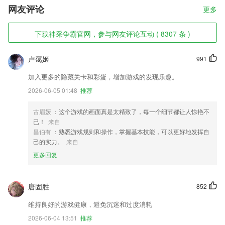
网友评论
更多
下载神采争霸官网，参与网友评论互动 ( 8307 条 )
卢霭姬
991
加入更多的隐藏关卡和彩蛋，增加游戏的发现乐趣。
2026-06-05 01:48
推荐
古眉媛
：这个游戏的画面真是太精致了，每一个细节都让人惊艳不
已！
来自
昌伯有
：熟悉游戏规则和操作，掌握基本技能，可以更好地发挥自
己的实力。
来自
更多回复
唐固胜
852
维持良好的游戏健康，避免沉迷和过度消耗
2026-06-04 13:51
推荐