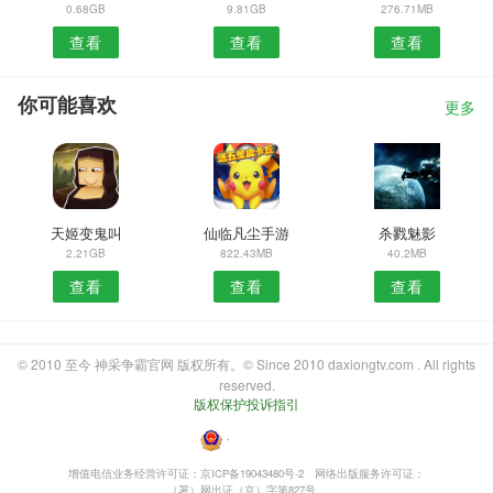
0.68GB
9.81GB
276.71MB
查看
查看
查看
你可能喜欢
更多
天姬变鬼叫
仙临凡尘手游
杀戮魅影
2.21GB
822.43MB
40.2MB
查看
查看
查看
© 2010 至今 神采争霸官网 版权所有。© Since 2010 daxiongtv.com . All rights
reserved.
版权保护投诉指引
・
增值电信业务经营许可证：京ICP备19043480号-2
网络出版服务许可证：
（署）网出证（京）字第827号