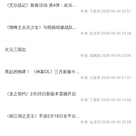
《艾尔战记》新春活动-第4弹：欢乐闹元宵
作者: 于栋和 2026-06-04 20:51
《雏蜂之尖兵少女》与萌娘组建战队嘿嘿嘿
作者: 包克学 2026-06-04 19:38
次元三国志
作者: 成娥姬 2026-06-04 23:06
黑起的咆哮！ 《神墓OL》三月新服今日震撼上线
作者: 孔敬翠 2026-06-04 21:31
《龙之契约》2月25日新版本震撼开启
作者: 丁晨彩 2026-06-04 14:56
《画江湖之灵主》手游2月18日全平台上线
作者: 金涛玛 2026-06-04 20:08