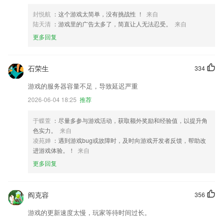
封悦航
：这个游戏太简单，没有挑战性 ！
来自
陆天清
：游戏里的广告太多了，简直让人无法忍受。
来自
更多回复
石荣生
334
游戏的服务器容量不足，导致延迟严重
2026-06-04 18:25
推荐
于蝶萱
：尽量多参与游戏活动，获取额外奖励和经验值，以提升角
色实力。
来自
凌苑婵
：遇到游戏bug或故障时，及时向游戏开发者反馈，帮助改
进游戏体验。！
来自
更多回复
阎克容
356
游戏的更新速度太慢，玩家等待时间过长。