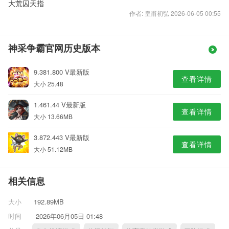
大荒囚天指
作者: 皇甫初弘 2026-06-05 00:55
神采争霸官网历史版本
9.381.800 V最新版
查看详情
大小 25.48
1.461.44 V最新版
查看详情
大小 13.66MB
3.872.443 V最新版
查看详情
大小 51.12MB
相关信息
大小
192.89MB
时间
2026年06月05日 01:48