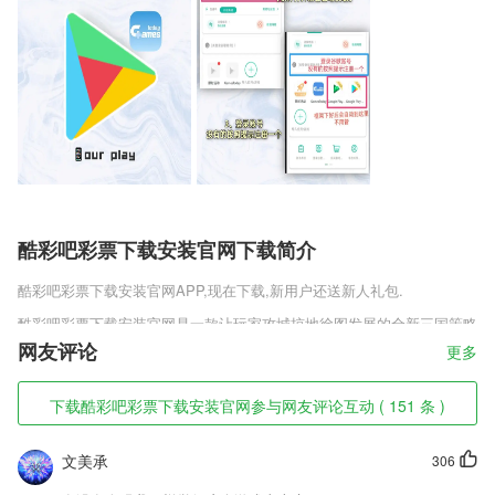
酷彩吧彩票下载安装官网下载简介
酷彩吧彩票下载安装官网
APP,现在下载,新用户还送新人礼包.
酷彩吧彩票下载安装官网是一款让玩家攻城掠地徐图发展的全新三国策略
国战类手机游戏，各大史诗级三国战役在这里呈现，发展军队将成为重中
网友评论
更多
之重。策略回合战斗，丰富兵种搭配，强大武将招募，酷炫技能释放。不
同的资源带来更多的收益，建筑将会为玩家带来更多的税收。
下载酷彩吧彩票下载安装官网参与网友评论互动 ( 151 条 )
酷彩吧彩票下载安装官网软件特色
文美承
306
1,【新建文档】支持创建文字、表格、表单、演示等多种云文档，文档内
容随写随存。