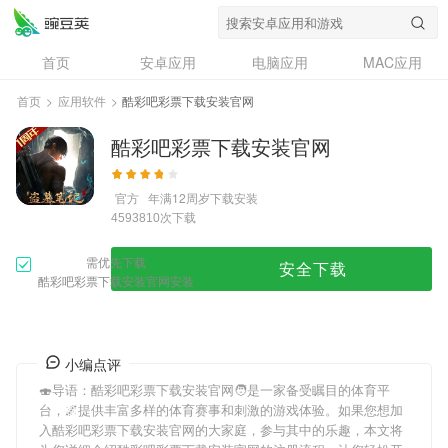
首页
安卓应用
电脑应用
MAC应用
资讯
专题
设计奖
创意应用
首页
>
应用软件
>
酷彩吧彩票下载安装官网
问答
酷彩吧彩票下载安装官网
官方
年满12周岁
下载安装
次下载
4593810
需优先下载
安全下载
酷彩吧彩票下载安装官网安装
小编点评
🍣导语：
酷彩吧彩票下载安装官网
🧑是一家备受瞩目的体育平
台，🌌提供丰富多样的体育赛事和刺激的游戏体验。如果您想加
入
酷彩吧彩票下载安装官网
的大家庭，参与其中的乐趣，本文将