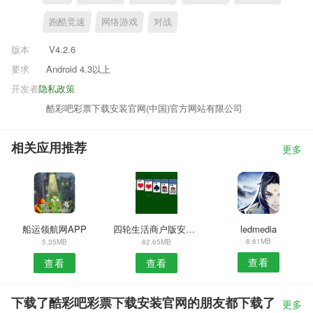
跑酷竞速
网络游戏
对战
版本
V4.2.6
要求
Android 4.3以上
开发者
隐私政策
酷彩吧彩票下载安装官网(中国)官方网站有限公司
相关应用推荐
更多
船运领航网APP
四轮生活商户版安卓版
ledmedia
8.61MB
5.35MB
82.65MB
查看
查看
查看
下载了酷彩吧彩票下载安装官网的朋友都下载了
更多