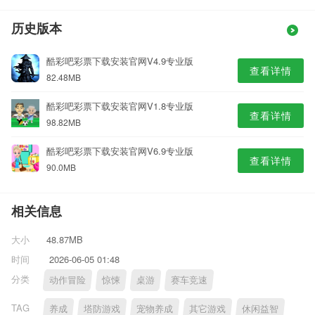
历史版本
酷彩吧彩票下载安装官网V4.9专业版
查看详情
82.48MB
酷彩吧彩票下载安装官网V1.8专业版
查看详情
98.82MB
酷彩吧彩票下载安装官网V6.9专业版
查看详情
90.0MB
相关信息
大小
48.87MB
时间
2026-06-05 01:48
分类
动作冒险
惊悚
桌游
赛车竞速
TAG
养成
塔防游戏
宠物养成
其它游戏
休闲益智