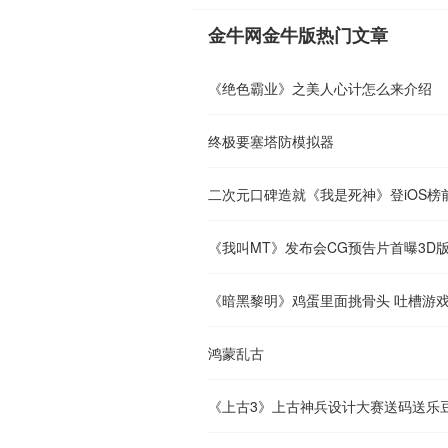
金牛网金牛版热门文章
《绝色霸业》之美人心计怎么来介绍
终极要塞塔防模拟器
二次元口碑造就《我是死神》登iOS榜
《我叫MT》发布会CG预告片首曝3D
《暗黑黎明》鸡蛋里面挑骨头 吐槽游
鸿蒙乱古
《上古3》上古神兵设计大赛送码送乐