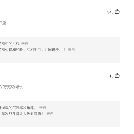
345
严重
游戏中的挑战
来自
游戏心得和经验，互相学习，共同进步。！
来自
15
方便玩家纠错。
升游戏的沉浸感和乐趣。
来自
，每次战斗都让人热血沸腾！
来自