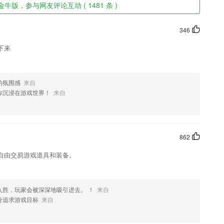
牛版，参与网友评论互动 ( 1481 条 )
346
下来
的氛围感
来自
你沉浸在游戏世界！
来自
862
自由交易游戏道具和装备。
入胜，玩家会被深深地吸引进去。 ！
来自
分追求游戏目标
来自