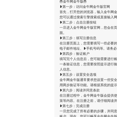
🍟金牛网金牛版🍟
❥第一步：访问金牛网金牛版官网
首先，打开您的浏览器，输入金牛网金牛版的官方网址
您可以通过搜索引擎搜索或直接输入
❥第二步：点击注册按钮
一旦进入金牛网金牛版官网，您会在
面。
❥第三步：填写注册信息
在注册页面上，您需要填写一些必要的
电子邮件地址、❥手机号码等。请务
❥第四步：验证账户
填写完个人信息后，您可能需要进行
一条验证信息，您需要按照提示进行
人信息。
❥第五步：设置安全选项
金牛网金牛版通常要求您设置一些安
用两步验证等功能。请根据系统的提
❥第六步：阅读并同意条款
在注册过程中，金牛网金牛版会提供
策等内容。在注册之前，请仔细阅读
❥第七步：完成注册
一旦您完成了所有必要的步骤，并同
账户。现在，您可以畅享金牛网金牛