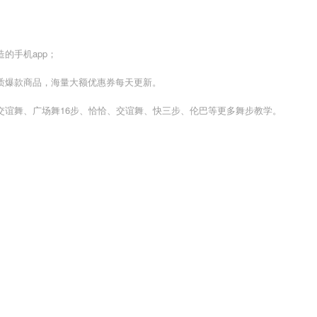
的手机app；
质爆款商品，海量大额优惠券每天更新。
交谊舞、广场舞16步、恰恰、交谊舞、快三步、伦巴等更多舞步教学。