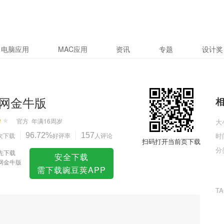
电脑应用
MAC应用
资讯
专题
设计奖
网金牛版
官方
年满16周岁
大
次下载
96.72%
好评率
157
人评论
时
扫码打开当前页下载
分
先下载
安全下载
网金牛版
需下载豌豆荚APP
T