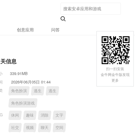
创意应用
问答
相关信息
扫一扫安装
小
339.91MB
金牛网金牛版发现
更多
间
2026年06月05日 01:44
类
角色扮演
逃生
逃生
角色扮演游戏
AG
休闲
趣味
消除
文字
社交
视频
聊天
空间