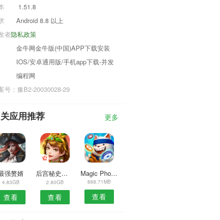
本
1.51.8
求
Android 8.8 以上
发者
隐私政策
金牛网金牛版(中国)APP下载安装
IOS/安卓通用版/手机app下载-并发
编程网
号：豫B2-20030028-29
相关应用推荐
更多
最强赘婿
后宫秘史相见欢服
Magic Photo Editor
888.71MB
4.83GB
2.80GB
查看
查看
查看