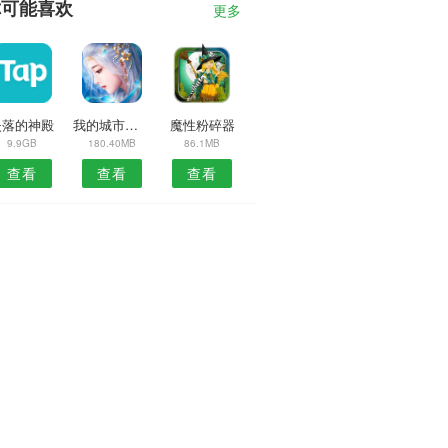
你可能喜欢
更多
失落的神殿
我的城市酒店公寓
魔性粉碎器
9.9GB
180.40MB
86.1MB
查看
查看
查看