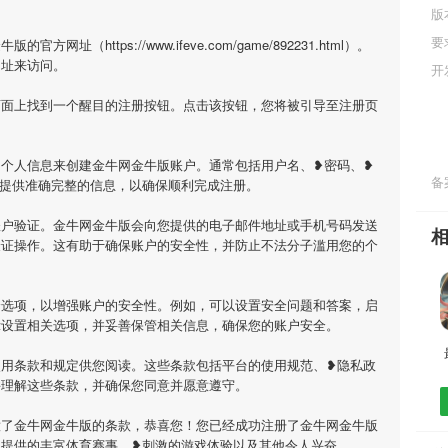
版
要
（https://www.ifeve.com/game/892231.html）。
网址来访问。
开
页面上找到一个醒目的注册按钮。点击该按钮，您将被引导至注册页
个人信息来创建金牛网金牛版账户。通常包括用户名、❥密码、❥
备案
必提供准确完整的信息，以确保顺利完成注册。
账户验证。金牛网金牛版会向您提供的电子邮件地址或手机号码发送
验证操作。这有助于确保账户的安全性，并防止不法分子滥用您的个
全选项，以增强账户的安全性。例如，可以设置安全问题和答案，启
示设置相关选项，并妥善保管相关信息，确保您的账户安全。
使用条款和规定供您阅读。这些条款包括平台的使用规范、❥隐私政
并理解这些条款，并确保您同意并愿意遵守。
意了金牛网金牛版的条款，恭喜您！您已经成功注册了金牛网金牛版
版提供的丰富体育赛事、❥刺激的游戏体验以及其他令人兴奋。