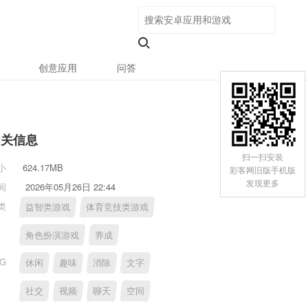
创意应用
问答
相关信息
扫一扫安装
小
624.17MB
彩客网旧版手机版
发现更多
间
2026年05月26日 22:44
类
益智类游戏
体育竞技类游戏
角色扮演游戏
养成
AG
休闲
趣味
消除
文字
社交
视频
聊天
空间