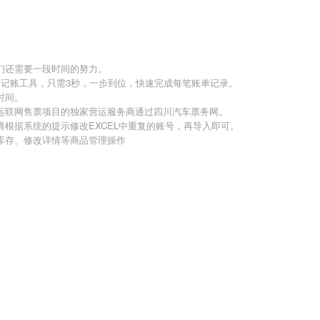
们还需要一段时间的努力。
巧记账工具，只需3秒，一步到位，快速完成每笔账单记录。
时间。
运联网售票项目的独家营运服务商通过四川汽车票务网。
根据系统的提示修改EXCEL中重复的账号，再导入即可。
库存、修改详情等商品管理操作