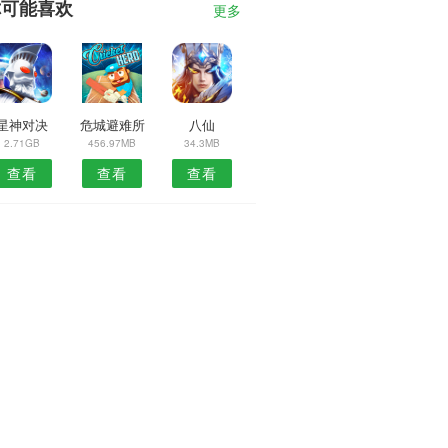
你可能喜欢
更多
星神对决
危城避难所
八仙
2.71GB
456.97MB
34.3MB
查看
查看
查看