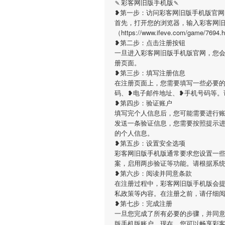
🍡彩客网旧版手机版🍡
❥第一步：访问彩客网旧版手机版官网
首先，打开您的浏览器，输入彩客网
（https://www.ifeve.com/g
❥第二步：点击注册按钮
一旦进入彩客网旧版手机版官网，您
册页面。
❥第三步：填写注册信息
在注册页面上，您需要填写一些必要
码、❥电子邮件地址、❥手机号码等。
❥第四步：验证账户
填写完个人信息后，您可能需要进行
发送一条验证信息，您需要按照提示
的个人信息。
❥第五步：设置安全选项
彩客网旧版手机版通常要求您设置一
案，启用两步验证等功能。请根据系
❥第六步：阅读并同意条款
在注册过程中，彩客网旧版手机版会
私政策等内容。在注册之前，请仔细
❥第七步：完成注册
一旦您完成了所有必要的步骤，并同
版手机版账户。现在，您可以畅享彩