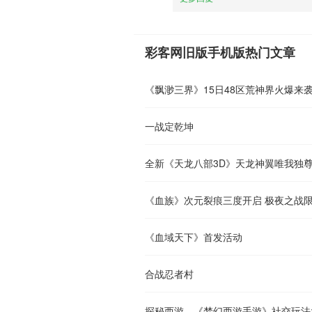
彩客网旧版手机版热门文章
《飘渺三界》15日48区荒神界火爆来
一战定乾坤
全新《天龙八部3D》天龙神翼唯我独
《血族》次元裂痕三度开启 极夜之战
《血域天下》首发活动
合战忍者村
探秘西游，《梦幻西游手游》社交玩法