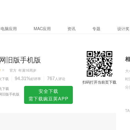
电脑应用
MAC应用
资讯
专题
设计奖
网旧版手机版
官方
年满16周岁
大
次下载
94.31%
好评率
767
人评论
时
扫码打开当前页下载
分
先下载
安全下载
网旧版手机版
需下载豌豆荚APP
T