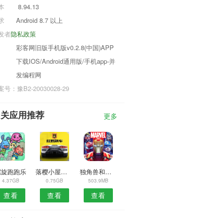
本
8.94.13
求
Android 8.7 以上
发者
隐私政策
彩客网旧版手机版v0.2.8(中国)APP
下载IOS/Android通用版/手机app-并
发编程网
号：豫B2-20030028-29
相关应用推荐
更多
螺旋跑跑乐
落樱小屋正版
独角兽和朋友的彩书
4.37GB
0.75GB
503.9MB
查看
查看
查看