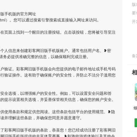
版
要
旧版手机版的官方网址
ame/7694.html）。您可以通过搜索引擎搜索或直接输入网址来访问。
开
会在页面上找到一个醒目的注册按钮。点击该按钮，您将被引导至注
的个人信息来创建彩客网旧版手机版账户。通常包括用户名、❥密
备案
请务必提供准确完整的信息，以确保顺利完成注册。
账户验证。彩客网旧版手机版会向您提供的电子邮件地址或手机号码
进行验证操作。这有助于确保账户的安全性，并防止不法分子滥用您
些安全选项，以增强账户的安全性。例如，可以设置安全问题和答
统的提示设置相关选项，并妥善保管相关信息，确保您的账户安全。
提供使用条款和规定供您阅读。这些条款包括平台的使用规范、❥隐
阅读并理解这些条款，并确保您同意并愿意遵守。
意了彩客网旧版手机版的条款，恭喜您！您已经成功注册了彩客网旧
客网旧版手机版提供的丰富体育赛事、❥刺激的游戏体验以及其他令