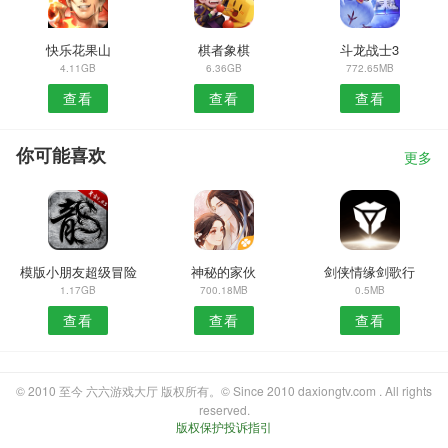
快乐花果山
棋者象棋
斗龙战士3
4.11GB
6.36GB
772.65MB
查看
查看
查看
你可能喜欢
更多
模版小朋友超级冒险
神秘的家伙
剑侠情缘剑歌行
1.17GB
700.18MB
0.5MB
查看
查看
查看
© 2010 至今 六六游戏大厅 版权所有。© Since 2010 daxiongtv.com . All rights
reserved.
版权保护投诉指引