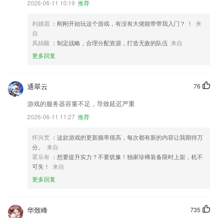
2026-06-11 10:19
推荐
利娣眉
：刚刚开始玩这个游戏，有没有大佬能带带我入门？ ！
来
自
凤娟颖
：制定战略，合理分配资源，打造无敌的队伍
来自
更多回复
通翠云
76
游戏的服务器容量不足，导致延迟严重
2026-06-11 11:27
推荐
怀兴梵
：这款游戏的更新频率很高，每次都有新的内容让我期待万
分。
来自
霍乐有
：想要提升实力？不要犹豫！独家珍稀装备限时上架，机不
可失！
来自
更多回复
华致峰
735