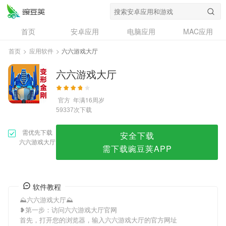
六六游戏大厅
首页
安卓应用
电脑应用
MAC应用
资讯
专题
设计奖
创意应用
首页
>
应用软件
>
六六游戏大厅
问答
六六游戏大厅
官方
年满16周岁
次下载
59337
需优先下载
安全下载
六六游戏大厅
需下载豌豆荚APP
软件教程
⛰六六游戏大厅⛰
❥第一步：访问六六游戏大厅官网
首先，打开您的浏览器，输入六六游戏大厅的官方网址