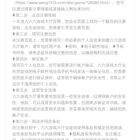
（https://www.wang1314.com/doc/game/729380.html）。您可
以通过搜索引擎搜索或直接输入网址来访问。
❥第二步：点击注册按钮
一旦进入六六游戏大厅官网，您会在页面上找到一个醒目的注册
按钮。点击该按钮，您将被引导至注册页面。
❥第三步：填写注册信息
在注册页面上，您需要填写一些必要的个人信息来创建六六游戏
大厅账户。通常包括用户名、❥密码、❥电子邮件地址、❥手机
号码等。请务必提供准确完整的信息，以确保顺利完成注册。
❥第四步：验证账户
填写完个人信息后，您可能需要进行账户验证。六六游戏大厅会
向您提供的电子邮件地址或手机号码发送一条验证信息，您需要
按照提示进行验证操作。这有助于确保账户的安全性，并防止不
法分子滥用您的个人信息。
❥第五步：设置安全选项
六六游戏大厅通常要求您设置一些安全选项，以增强账户的安全
性。例如，可以设置安全问题和答案，启用两步验证等功能。请
根据系统的提示设置相关选项，并妥善保管相关信息，确保您的
账户安全。
❥第六步：阅读并同意条款
在注册过程中，六六游戏大厅会提供使用条款和规定供您阅读。
这些条款包括平台的使用规范、❥隐私政策等内容。在注册之
前，请仔细阅读并理解这些条款，并确保您同意并愿意遵守。