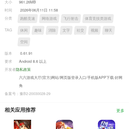
大小
961.26MB
时间
2026年06月11日 11:58
分类
跑酷竞速
网络游戏
飞行射击
体育竞技类游戏
TAG
休闲
趣味
消除
文字
社交
视频
聊天
空间
版本
0.61.91
要求
Android 8.6 以上
开发者
隐私政策
六六游戏大厅(官方)网站/网页版登录入口/手机版APP下载-好网
角
备案号：豫B2-20030028-29
相关应用推荐
更多