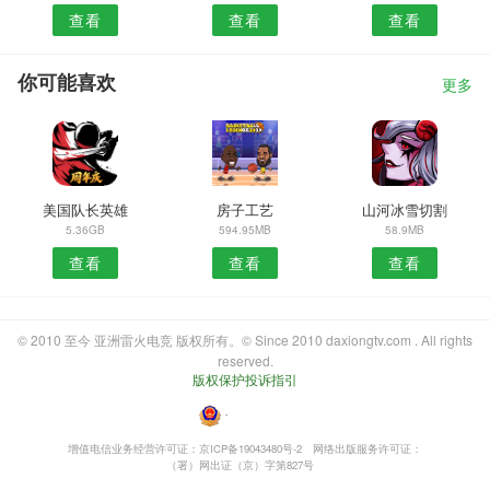
查看
查看
查看
你可能喜欢
更多
美国队长英雄
房子工艺
山河冰雪切割
5.36GB
594.95MB
58.9MB
查看
查看
查看
© 2010 至今 亚洲雷火电竞 版权所有。© Since 2010 daxiongtv.com . All rights
reserved.
版权保护投诉指引
・
增值电信业务经营许可证：京ICP备19043480号-2
网络出版服务许可证：
（署）网出证（京）字第827号