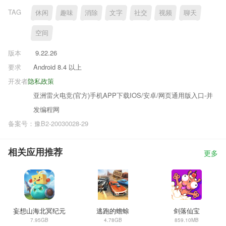
TAG
休闲
趣味
消除
文字
社交
视频
聊天
空间
版本
9.22.26
要求
Android 8.4 以上
开发者
隐私政策
亚洲雷火电竞(官方)手机APP下载IOS/安卓/网页通用版入口-并
发编程网
备案号：豫B2-20030028-29
相关应用推荐
更多
妄想山海北冥纪元
逃跑的蟾蜍
剑落仙宝
7.95GB
4.78GB
859.10MB