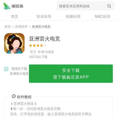
亚洲雷火电竞
首页
安卓应用
电脑应用
MAC应用
资讯
专题
设计奖
创意应用
首页
>
应用软件
>
亚洲雷火电竞
问答
亚洲雷火电竞
官方
年满16周岁
次下载
44578
需优先下载
安全下载
亚洲雷火电竞
需下载豌豆荚APP
软件教程
📱亚洲雷火电竞📱
❥第一步：访问亚洲雷火电竞官网
首先，打开您的浏览器，输入亚洲雷火电竞的官方网址