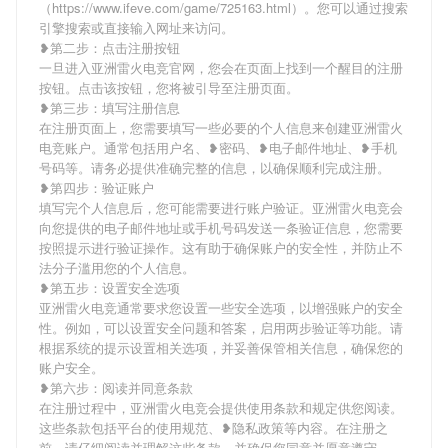
（https://www.ifeve.com/game/725163.html）。您可以通过搜索
引擎搜索或直接输入网址来访问。
❥第二步：点击注册按钮
一旦进入亚洲雷火电竞官网，您会在页面上找到一个醒目的注册
按钮。点击该按钮，您将被引导至注册页面。
❥第三步：填写注册信息
在注册页面上，您需要填写一些必要的个人信息来创建亚洲雷火
电竞账户。通常包括用户名、❥密码、❥电子邮件地址、❥手机
号码等。请务必提供准确完整的信息，以确保顺利完成注册。
❥第四步：验证账户
填写完个人信息后，您可能需要进行账户验证。亚洲雷火电竞会
向您提供的电子邮件地址或手机号码发送一条验证信息，您需要
按照提示进行验证操作。这有助于确保账户的安全性，并防止不
法分子滥用您的个人信息。
❥第五步：设置安全选项
亚洲雷火电竞通常要求您设置一些安全选项，以增强账户的安全
性。例如，可以设置安全问题和答案，启用两步验证等功能。请
根据系统的提示设置相关选项，并妥善保管相关信息，确保您的
账户安全。
❥第六步：阅读并同意条款
在注册过程中，亚洲雷火电竞会提供使用条款和规定供您阅读。
这些条款包括平台的使用规范、❥隐私政策等内容。在注册之
前，请仔细阅读并理解这些条款，并确保您同意并愿意遵守。