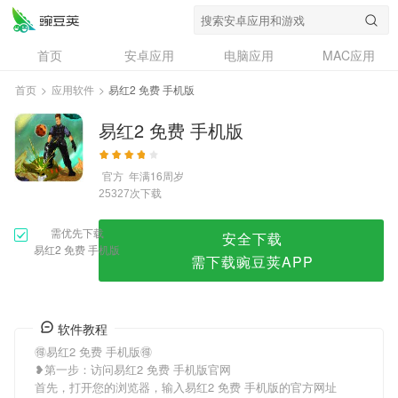
易红2 免费 手机版
首页
安卓应用
电脑应用
MAC应用
资讯
专题
设计奖
创意应用
首页
>
应用软件
>
易红2 免费 手机版
问答
易红2 免费 手机版
官方
年满16周岁
次下载
25327
需优先下载
安全下载
易红2 免费 手机版
需下载豌豆荚APP
软件教程
🉐易红2 免费 手机版🉐
❥第一步：访问易红2 免费 手机版官网
首先，打开您的浏览器，输入易红2 免费 手机版的官方网址