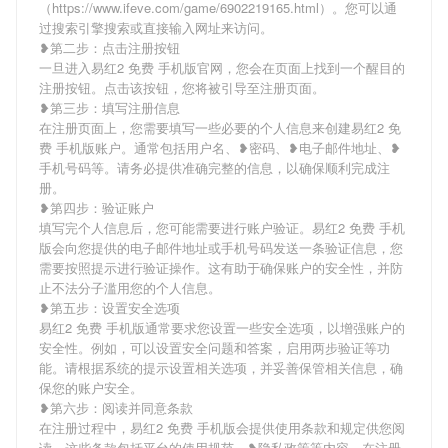
（https://www.ifeve.com/game/6902219165.html）。您可以通
过搜索引擎搜索或直接输入网址来访问。
❥第二步：点击注册按钮
一旦进入易红2 免费 手机版官网，您会在页面上找到一个醒目的
注册按钮。点击该按钮，您将被引导至注册页面。
❥第三步：填写注册信息
在注册页面上，您需要填写一些必要的个人信息来创建易红2 免
费 手机版账户。通常包括用户名、❥密码、❥电子邮件地址、❥
手机号码等。请务必提供准确完整的信息，以确保顺利完成注
册。
❥第四步：验证账户
填写完个人信息后，您可能需要进行账户验证。易红2 免费 手机
版会向您提供的电子邮件地址或手机号码发送一条验证信息，您
需要按照提示进行验证操作。这有助于确保账户的安全性，并防
止不法分子滥用您的个人信息。
❥第五步：设置安全选项
易红2 免费 手机版通常要求您设置一些安全选项，以增强账户的
安全性。例如，可以设置安全问题和答案，启用两步验证等功
能。请根据系统的提示设置相关选项，并妥善保管相关信息，确
保您的账户安全。
❥第六步：阅读并同意条款
在注册过程中，易红2 免费 手机版会提供使用条款和规定供您阅
读。这些条款包括平台的使用规范、❥隐私政策等内容。在注册