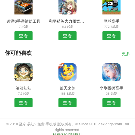
趣游6手游辅助工具
和平精英火力团竞正式服
网球高手
7.4GB
6.68GB
772.72MB
查看
查看
查看
你可能喜欢
更多
油漆娃娃
破天之剑
李刚投掷高手
7.51GB
188.82MB
38.5MB
查看
查看
查看
© 2010 至今 易红2 免费 手机版 版权所有。© Since 2010 daxiongtv.com . All
rights reserved.
版权保护投诉指引