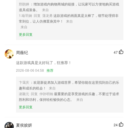
邢朗婵
：增加游戏内购物商城的链接，让玩家可以方便地购买游戏
4,*收益∶环迅天下app实时显示日汇总、累计数据，按天查询对账。
道具或装备。
来自
5,签约信息自动统计,还能在线上查看历史签约记录;
1.喻羽娴 回复 蒲龙勇
这款游戏的画面真是太棒了，细节处理得非
常到位，让人仿佛置身其中！
来自
6,增加曝光资讯
来自
977安卓版彩票软件优势
更多回复
1.完全基于微信打造、无需下载app、一分钟创建纯h5设计、免费
2.可以定制属于自己的学习资料以及报告。
周薇纪
47
3.此乃是海南省省委湖南干部培训网络学院官方推出的手机客户端
这款游戏真是太好玩了，狂推荐！
4.各种特色的写文和优质的文章都能在这里细细品尝，还支持语音朗诵，
2026-08-06 04:58
推荐
让你通过这款平台快速的背诵。
5.作业太难不会做，快用作业帮答疑！
卞霭庆
：欢迎新徒弟加入游戏世界，希望你能在这里找到自己的乐
趣和成长的机会！
来自
6.服务平台预设大量高品质、专业化的音乐教育资源，妙用信息化管理智
凌颖元 回复 仲孙明翰
最重要的是享受游戏的乐趣，不要过于追求
能名片缓解备课教案工作压力与讲课难度系数，转型传统式教学方法。
胜利和功利，保持轻松愉快的心态。
来自
977安卓版彩票更新了什么?
更多回复
APP 跳转微信小程序
修复部分录屏崩溃问题
夏侯姣妍
24