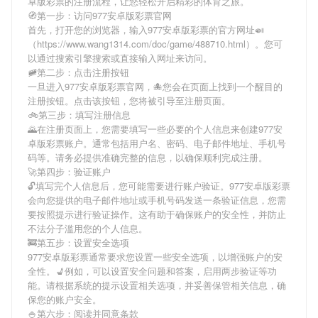
卓版彩票
的注册流程，让您轻松开启精彩的体育之旅。
🧭第一步：访问977安卓版彩票官网
首先，打开您的浏览器，输入
977安卓版彩票
的官方网址🍛
（https://www.wang1314.com/doc/game/488710.html）。您可
以通过搜索引擎搜索或直接输入网址来访问。
🚞第二步：点击注册按钮
一旦进入
977安卓版彩票
官网，🐙您会在页面上找到一个醒目的
注册按钮。点击该按钮，您将被引导至注册页面。
🚲第三步：填写注册信息
🌄在注册页面上，您需要填写一些必要的个人信息来创建
977安
卓版彩票
账户。通常包括用户名、密码、电子邮件地址、手机号
码等。请务必提供准确完整的信息，以确保顺利完成注册。
🚀第四步：验证账户
🔓填写完个人信息后，您可能需要进行账户验证。
977安卓版彩票
会向您提供的电子邮件地址或手机号码发送一条验证信息，您需
要按照提示进行验证操作。这有助于确保账户的安全性，并防止
不法分子滥用您的个人信息。
🚒第五步：设置安全选项
977安卓版彩票
通常要求您设置一些安全选项，以增强账户的安
全性。💺例如，可以设置安全问题和答案，启用两步验证等功
能。请根据系统的提示设置相关选项，并妥善保管相关信息，确
保您的账户安全。
🍚第六步：阅读并同意条款