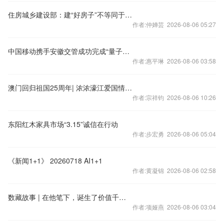
住房城乡建设部：建“好房子”不等同于建“大房子”“贵房子”
作者:仲婵芸 2026-08-06 05:27
中国移动携手安徽交管成功完成“量子计算+交通信号配时优化”实地试验
作者:惠平琳 2026-08-06 03:58
澳门回归祖国25周年| 浓浓濠江爱国情 国旗接力代代传
作者:宗祥钧 2026-08-06 10:26
东阳红木家具市场“3.15”诚信在行动
作者:步宏勇 2026-08-06 05:04
《新闻1+1》 20260718 AI1+1
作者:黄凝锦 2026-08-06 02:58
数藏故事 | 在他笔下，诞生了价值千万的“表情包”
作者:项娅燕 2026-08-06 03:04