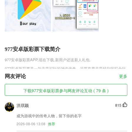
977安卓版彩票下载简介
977安卓版彩票
APP,现在下载,新用户还送新人礼包.
977安卓版彩票是一款非常好玩的神途传奇，这里有着非常特别的打金玩
法，玩家在这里可以自由的通过打金赚钱，游戏中玩家无需氪金，通过打
网友评论
更多
金赚的钱就能轻松购买许多的极品神装。
977安卓版彩票软件特色
下载977安卓版彩票参与网友评论互动 ( 79 条 )
1,全面信息，里面都是一些全面的信息，能够为每一个驾驶员提供了更多
洪琪颖
815
的服务。
2,可以直接免费在线发布自己的需求信息，让满足需求的2265用户及时在
成为游戏中的传奇人物，留下你的名字
线交流；
2026-08-06 13:08
推荐
3,* 支持相册存储管理，想要的照片随时随地导入导出；