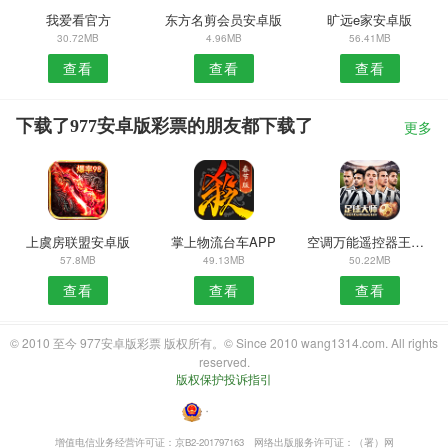
我爱看官方
东方名剪会员安卓版
旷远e家安卓版
30.72MB
4.96MB
56.41MB
查看
查看
查看
下载了977安卓版彩票的朋友都下载了
更多
上虞房联盟安卓版
掌上物流台车APP
空调万能遥控器王安卓版
57.8MB
49.13MB
50.22MB
查看
查看
查看
© 2010 至今 977安卓版彩票 版权所有。© Since 2010 wang1314.com. All rights
reserved.
版权保护投诉指引
・
增值电信业务经营许可证：京B2-201797163
网络出版服务许可证：（署）网