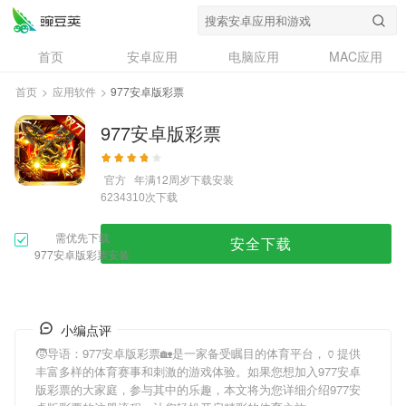
首页
安卓应用
电脑应用
MAC应用
资讯
专题
设计奖
创意应用
首页
>
应用软件
>
977安卓版彩票
问答
977安卓版彩票
官方
年满12周岁
下载安装
次下载
6234310
需优先下载
安全下载
977安卓版彩票安装
小编点评
🧒导语：
977安卓版彩票
🏡是一家备受瞩目的体育平台，🏺提供
丰富多样的体育赛事和刺激的游戏体验。如果您想加入
977安卓
版彩票
的大家庭，参与其中的乐趣，本文将为您详细介绍
977安