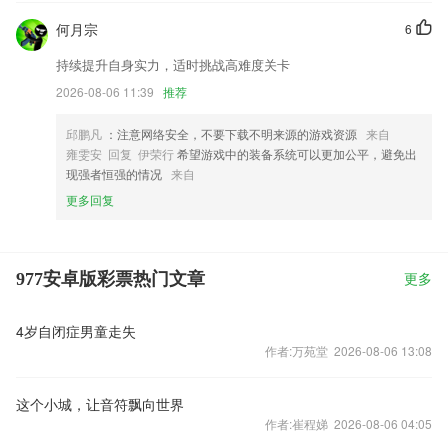
何月宗
6
持续提升自身实力，适时挑战高难度关卡
2026-08-06 11:39
推荐
邱鹏凡
：注意网络安全，不要下载不明来源的游戏资源
来自
雍雯安 回复 伊荣行
希望游戏中的装备系统可以更加公平，避免出
现强者恒强的情况
来自
更多回复
977安卓版彩票热门文章
更多
4岁自闭症男童走失
作者:万苑堂 2026-08-06 13:08
这个小城，让音符飘向世界
作者:崔程娣 2026-08-06 04:05