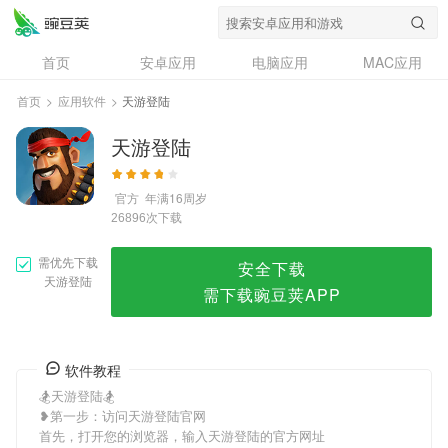
天游登陆
首页
安卓应用
电脑应用
MAC应用
资讯
专题
设计奖
创意应用
首页
>
应用软件
>
天游登陆
问答
天游登陆
官方
年满16周岁
次下载
26896
需优先下载
安全下载
天游登陆
需下载豌豆荚APP
软件教程
🏂天游登陆🏂
❥第一步：访问天游登陆官网
首先，打开您的浏览器，输入天游登陆的官方网址