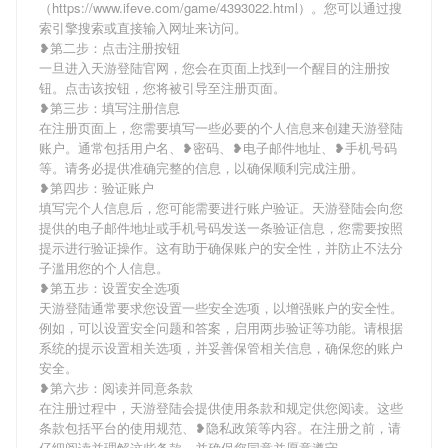
（https://www.ifeve.com/game/4393022.html）。您可以通过搜
索引擎搜索或直接输入网址来访问。
❥第二步：点击注册按钮
一旦进入天游登陆官网，您会在页面上找到一个醒目的注册按
钮。点击该按钮，您将被引导至注册页面。
❥第三步：填写注册信息
在注册页面上，您需要填写一些必要的个人信息来创建天游登陆
账户。通常包括用户名、❥密码、❥电子邮件地址、❥手机号码
等。请务必提供准确完整的信息，以确保顺利完成注册。
❥第四步：验证账户
填写完个人信息后，您可能需要进行账户验证。天游登陆会向您
提供的电子邮件地址或手机号码发送一条验证信息，您需要按照
提示进行验证操作。这有助于确保账户的安全性，并防止不法分
子滥用您的个人信息。
❥第五步：设置安全选项
天游登陆通常要求您设置一些安全选项，以增强账户的安全性。
例如，可以设置安全问题和答案，启用两步验证等功能。请根据
系统的提示设置相关选项，并妥善保管相关信息，确保您的账户
安全。
❥第六步：阅读并同意条款
在注册过程中，天游登陆会提供使用条款和规定供您阅读。这些
条款包括平台的使用规范、❥隐私政策等内容。在注册之前，请
仔细阅读并理解这些条款，并确保您同意并愿意遵守。