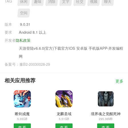
TAG
休闲
趣味
消除
文字
社交
视频
聊天
空间
版本
9.0.31
要求
Android 8.1 以上
开发者
隐私政策
天游登陆v6.6.0(官方)下载官方IOS 安卓版 手机版APP-并发编程
网
备案号：豫B2-20030028-29
相关应用推荐
更多
断剑成魔
龙麟圣域
境界魂之觉醒死神
5.35GB
5.51GB
295.36MB
查看
查看
查看