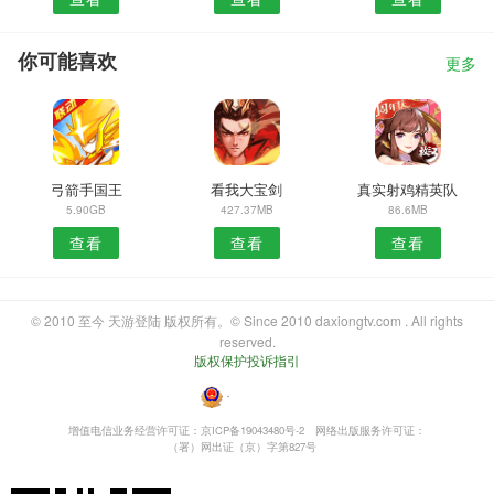
你可能喜欢
更多
弓箭手国王
看我大宝剑
真实射鸡精英队
5.90GB
427.37MB
86.6MB
查看
查看
查看
© 2010 至今 天游登陆 版权所有。© Since 2010 daxiongtv.com . All rights
reserved.
版权保护投诉指引
・
增值电信业务经营许可证：京ICP备19043480号-2
网络出版服务许可证：
（署）网出证（京）字第827号