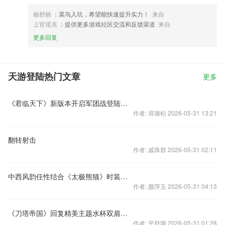
杨舒丽
：菜鸟入坑，希望能快速提升实力！
来自
上官瑶克
：提供更多游戏社区交流和反馈渠道
来自
更多回复
天游登陆热门文章
更多
《君临天下》新版本开启军团战登陆全球服
作者: 容璐松 2026-05-31 13:21
翻转射击
作者: 戚珠群 2026-05-31 02:11
中西风韵任性结合《太极熊猫》时装原画
作者: 颜萍玉 2026-05-31 04:13
《刀塔帝国》回复精美主题水杯双肩背等你来拿
作者: 平舒璐 2026-05-31 01:28