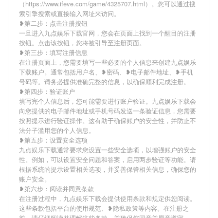
（https://www.ifeve.com/game/4325707.html）。您可以通过搜
索引擎搜索或直接输入网址来访问。
❥第二步：点击注册按钮
一旦进入九点娱乐下载官网，您会在页面上找到一个醒目的注册
按钮。点击该按钮，您将被引导至注册页面。
❥第三步：填写注册信息
在注册页面上，您需要填写一些必要的个人信息来创建九点娱乐
下载账户。通常包括用户名、❥密码、❥电子邮件地址、❥手机
号码等。请务必提供准确完整的信息，以确保顺利完成注册。
❥第四步：验证账户
填写完个人信息后，您可能需要进行账户验证。九点娱乐下载会
向您提供的电子邮件地址或手机号码发送一条验证信息，您需要
按照提示进行验证操作。这有助于确保账户的安全性，并防止不
法分子滥用您的个人信息。
❥第五步：设置安全选项
九点娱乐下载通常要求您设置一些安全选项，以增强账户的安全
性。例如，可以设置安全问题和答案，启用两步验证等功能。请
根据系统的提示设置相关选项，并妥善保管相关信息，确保您的
账户安全。
❥第六步：阅读并同意条款
在注册过程中，九点娱乐下载会提供使用条款和规定供您阅读。
这些条款包括平台的使用规范、❥隐私政策等内容。在注册之
前，请仔细阅读并理解这些条款，并确保您同意并愿意遵守。