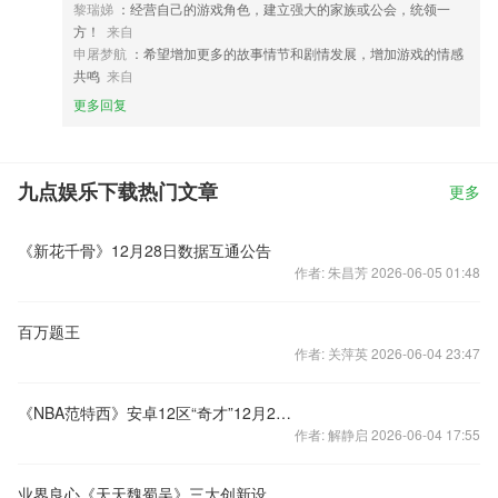
黎瑞娣
：经营自己的游戏角色，建立强大的家族或公会，统领一
方！
来自
申屠梦航
：希望增加更多的故事情节和剧情发展，增加游戏的情感
共鸣
来自
更多回复
九点娱乐下载热门文章
更多
《新花千骨》12月28日数据互通公告
作者: 朱昌芳 2026-06-05 01:48
百万题王
作者: 关萍英 2026-06-04 23:47
《NBA范特西》安卓12区“奇才”12月25日10:00火爆
作者: 解静启 2026-06-04 17:55
业界良心《天天魏蜀吴》三大创新设置前瞻