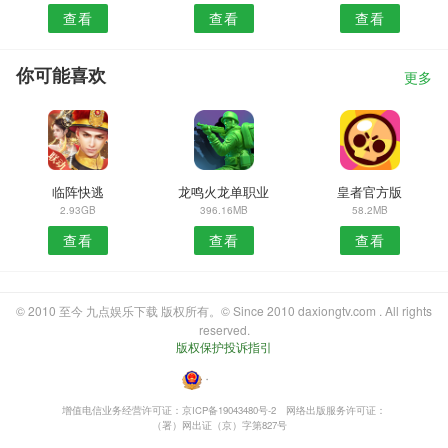
查看
查看
查看
你可能喜欢
更多
临阵快逃
龙鸣火龙单职业
皇者官方版
2.93GB
396.16MB
58.2MB
查看
查看
查看
© 2010 至今 九点娱乐下载 版权所有。© Since 2010 daxiongtv.com . All rights
reserved.
版权保护投诉指引
・
增值电信业务经营许可证：京ICP备19043480号-2
网络出版服务许可证：
（署）网出证（京）字第827号