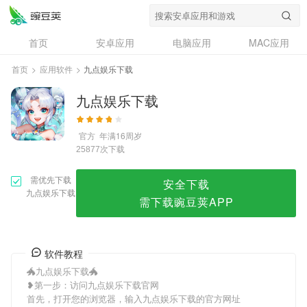
九点娱乐下载
首页
安卓应用
电脑应用
MAC应用
资讯
专题
设计奖
创意应用
首页
>
应用软件
>
九点娱乐下载
问答
九点娱乐下载
官方
年满16周岁
次下载
25877
需优先下载
安全下载
九点娱乐下载
需下载豌豆荚APP
软件教程
🐲九点娱乐下载🐲
❥第一步：访问九点娱乐下载官网
首先，打开您的浏览器，输入九点娱乐下载的官方网址