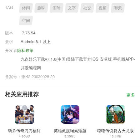
TAG
休闲
趣味
消除
文字
社交
视频
聊天
空间
版本
7.75.54
要求
Android 8.1 以上
开发者
隐私政策
九点娱乐下载v7.1.0(中国)登陆下载官方IOS 安卓版 手机版APP-
并发编程网
备案号：豫B2-20030028-29
相关应用推荐
更多
斩杀传奇刀刀福利
英雄救援绳索难题
嘟嘟传说复古火龙版
4.30GB
5.35GB
13.4MB