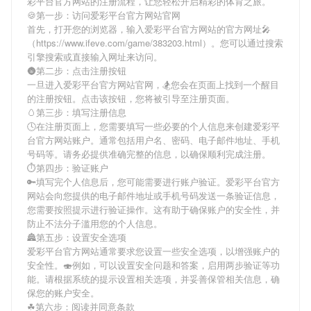
彩平台官方网站
的注册流程，让您轻松开启精彩的体育之旅。
🍪第一步：访问爱彩平台官方网站官网
首先，打开您的浏览器，输入
爱彩平台官方网站
的官方网址🎤
（https://www.ifeve.com/game/383203.html）。您可以通过搜索
引擎搜索或直接输入网址来访问。
🌚第二步：点击注册按钮
一旦进入
爱彩平台官方网站
官网，🏂您会在页面上找到一个醒目
的注册按钮。点击该按钮，您将被引导至注册页面。
🥚第三步：填写注册信息
🕓在注册页面上，您需要填写一些必要的个人信息来创建
爱彩平
台官方网站
账户。通常包括用户名、密码、电子邮件地址、手机
号码等。请务必提供准确完整的信息，以确保顺利完成注册。
⏱第四步：验证账户
🔑填写完个人信息后，您可能需要进行账户验证。
爱彩平台官方
网站
会向您提供的电子邮件地址或手机号码发送一条验证信息，
您需要按照提示进行验证操作。这有助于确保账户的安全性，并
防止不法分子滥用您的个人信息。
🏯第五步：设置安全选项
爱彩平台官方网站
通常要求您设置一些安全选项，以增强账户的
安全性。🍣例如，可以设置安全问题和答案，启用两步验证等功
能。请根据系统的提示设置相关选项，并妥善保管相关信息，确
保您的账户安全。
☘第六步：阅读并同意条款