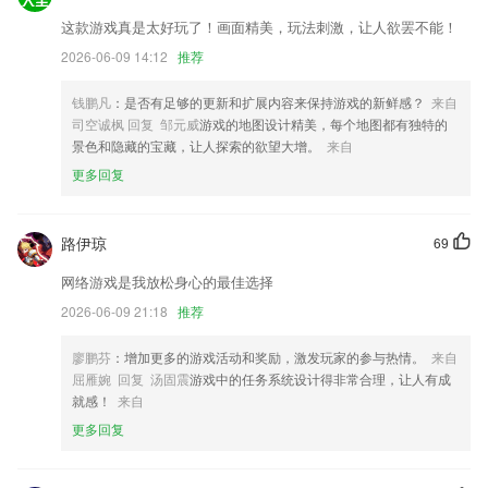
修复一些的问题，提升稳定性
这款游戏真是太好玩了！画面精美，玩法刺激，让人欲罢不能！
新增证件照
2026-06-09 14:12
推荐
新版本会增添更便捷的商品管理方式，针对微商的进销存系统。
钱鹏凡
：是否有足够的更新和扩展内容来保持游戏的新鲜感？
来自
优化流程运行，提高性能
司空诚枫 回复 邹元威
游戏的地图设计精美，每个地图都有独特的
联系我们
景色和隐藏的宝藏，让人探索的欲望大增。
来自
以上就是爱彩平台官方网站的介绍，如果您喜欢这款软件，您可以到应用
更多回复
商店进行打分评论，说出您的使用经历，以帮助我们更好的对产品进行优
化修改。
路伊琼
69
网络游戏是我放松身心的最佳选择
2026-06-09 21:18
推荐
廖鹏芬
：增加更多的游戏活动和奖励，激发玩家的参与热情。
来自
屈雁婉 回复 汤固震
游戏中的任务系统设计得非常合理，让人有成
就感！
来自
更多回复