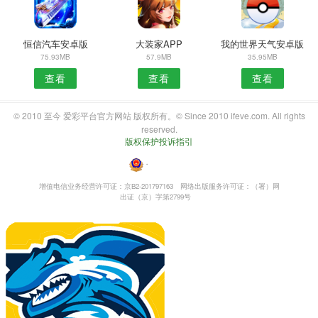
恒信汽车安卓版
大装家APP
我的世界天气安卓版
75.93MB
57.9MB
35.95MB
查看
查看
查看
© 2010 至今 爱彩平台官方网站 版权所有。© Since 2010 ifeve.com. All rights
reserved.
版权保护投诉指引
・
增值电信业务经营许可证：京B2-201797163
网络出版服务许可证：（署）网
出证（京）字第2799号