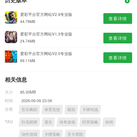
历史版本
爱彩平台官方网站V2.9专业版
查看详情
44.79MB
爱彩平台官方网站V1.3专业版
查看详情
24.74MB
爱彩平台官方网站V2.0专业版
查看详情
69.11MB
相关信息
大小
85.93MB
时间
2026-06-09 23:06
分类
音乐舞蹈
体育竞技
模拟
卡牌对战
TAG
扑克棋牌
逃生
传奇游戏
经营策略
休闲
动作游戏
卡牌策略
关卡塔防